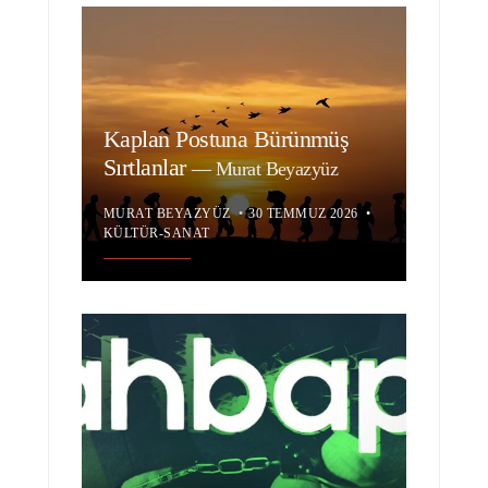
Kaplan Postuna Bürünmüş
Sırtlanlar
—
Murat Beyazyüz
MURAT BEYAZYÜZ
•
30 TEMMUZ 2026
•
KÜLTÜR-SANAT