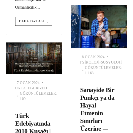
Osmanlıcılık
...
DAHA FAZLASI
→
18 OCAK 2024
•
PSIKOLOJI
•
SOSYOLOJI
GÖRÜNTÜLEMELER:
•
1.168
17 OCAK 2024
•
UNCATEGORIZED
Sanayide Bir
GÖRÜNTÜLEMELER:
Punkçı ya da
•
109
Hayal
Etmenin
Türk
Sınırları
Edebiyatında
Üzerine
—
2010 Kuşağı |