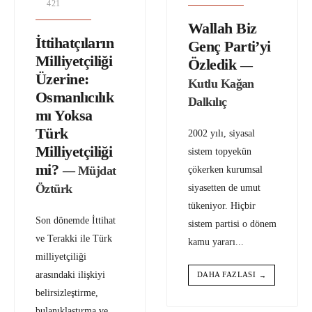
421
Wallah Biz
İttihatçıların
Genç Parti’yi
Milliyetçiliği
Özledik
—
Üzerine:
Kutlu Kağan
Osmanlıcılık
Dalkılıç
mı Yoksa
Türk
2002 yılı, siyasal
Milliyetçiliği
sistem topyekün
mi?
— Müjdat
çökerken kurumsal
Öztürk
siyasetten de umut
tükeniyor. Hiçbir
Son dönemde İttihat
sistem partisi o dönem
ve Terakki ile Türk
kamu yararı
...
milliyetçiliği
arasındaki ilişkiyi
DAHA FAZLASI
→
belirsizleştirme,
bulanıklaştırma ve