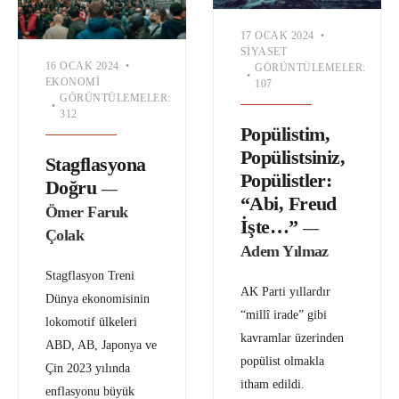
17 OCAK 2024
•
SIYASET
16 OCAK 2024
•
GÖRÜNTÜLEMELER:
•
EKONOMI
107
GÖRÜNTÜLEMELER:
•
312
Popülistim,
Popülistsiniz,
Stagflasyona
Popülistler:
Doğru
—
“Abi, Freud
Ömer Faruk
İşte…”
—
Çolak
Adem Yılmaz
Stagflasyon Treni
AK Parti yıllardır
Dünya ekonomisinin
“millî irade” gibi
lokomotif ülkeleri
kavramlar üzerinden
ABD, AB, Japonya ve
popülist olmakla
Çin 2023 yılında
itham edildi.
enflasyonu büyük