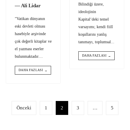
Bilindiği üzere,
— Ali Lidar
ideolojinin
“Vatikan dünyanın
Kapital‘deki temel
eski devleti olması
varsayımı; kendi fiilî
hasebiyle arşivinde
koşullarını yanlış
çok değerli kitaplar ve
tanımayı, toplumsal
...
el yazması eserler
DAHA FAZLASI
bulunmaktadır.
...
→
DAHA FAZLASI
→
Yazı
sayfalaması
Önceki
1
2
3
…
5