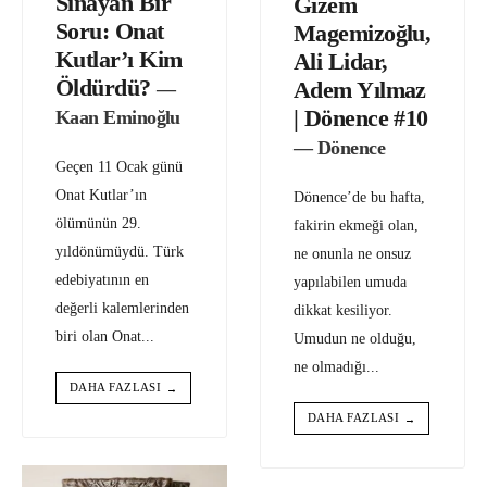
Sınayan Bir
Gizem
Soru: Onat
Magemizoğlu,
Kutlar’ı Kim
Ali Lidar,
Öldürdü?
Adem Yılmaz
—
| Dönence #10
Kaan Eminoğlu
— Dönence
Geçen 11 Ocak günü
Onat Kutlar’ın
Dönence’de bu hafta,
ölümünün 29.
fakirin ekmeği olan,
yıldönümüydü. Türk
ne onunla ne onsuz
edebiyatının en
yapılabilen umuda
değerli kalemlerinden
dikkat kesiliyor.
biri olan Onat
...
Umudun ne olduğu,
ne olmadığı
...
DAHA FAZLASI
→
DAHA FAZLASI
→