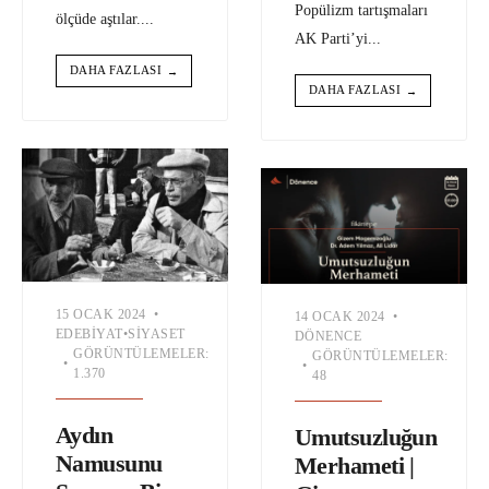
Popülizm tartışmaları
ölçüde aştılar.
...
AK Parti’yi
...
DAHA FAZLASI
→
DAHA FAZLASI
→
15 OCAK 2024
•
14 OCAK 2024
•
EDEBIYAT
•
SIYASET
DÖNENCE
GÖRÜNTÜLEMELER:
GÖRÜNTÜLEMELER:
•
•
1.370
48
Aydın
Umutsuzluğun
Namusunu
Merhameti |