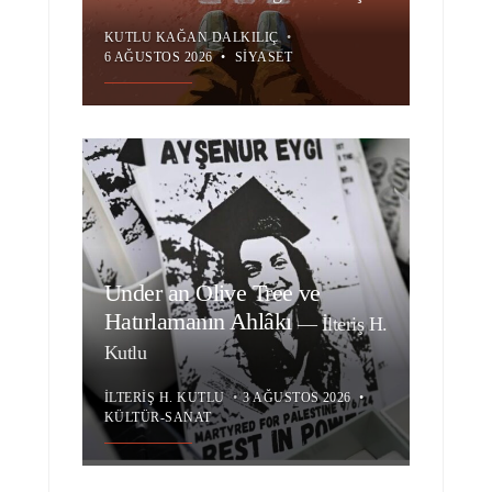
KUTLU KAĞAN DALKILIÇ
•
6 AĞUSTOS 2026
•
SIYASET
Under an Olive Tree ve
Hatırlamanın Ahlâkı
—
İlteriş H.
Kutlu
İLTERIŞ H. KUTLU
•
3 AĞUSTOS 2026
•
KÜLTÜR-SANAT