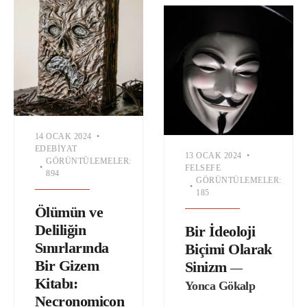
14 OCAK 2024
•
EDEBIYAT
13 OCAK 2024
•
GÖRÜNTÜLEMELER:
•
FELSEFE
894
GÖRÜNTÜLEMELER:
•
185
Ölümün ve
Deliliğin
Bir İdeoloji
Sınırlarında
Biçimi Olarak
Bir Gizem
Sinizm
—
Kitabı:
Yonca Gökalp
Necronomicon