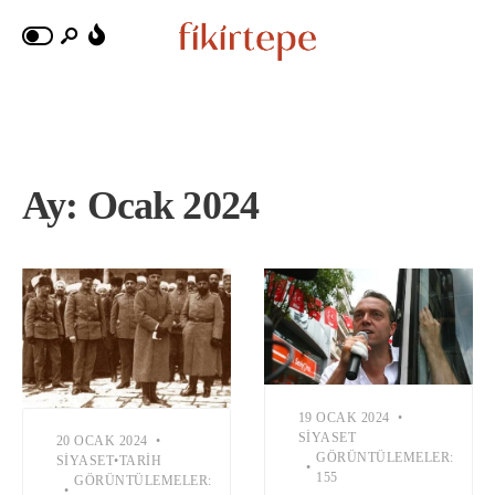
Ay:
Ocak 2024
19 OCAK 2024
•
SIYASET
20 OCAK 2024
•
GÖRÜNTÜLEMELER:
SIYASET
•
TARIH
•
155
GÖRÜNTÜLEMELER:
•