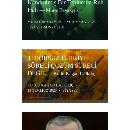
Kandırılmış Bir Toplumun Ruh
Hâli
—
Murat Beyazyüz
MURAT BEYAZYÜZ
•
23 TEMMUZ 2026
•
SIYASET
•
SOSYOLOJI
TERÖRSÜZ TÜRKİYE
SÜRECİ ÇÖZÜM SÜRECİ
DEĞİL
—
Kutlu Kağan Dalkılıç
KUTLU KAĞAN DALKILIÇ
•
18 TEMMUZ 2026
•
SIYASET