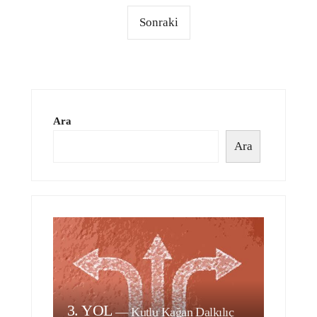
Sonraki
Ara
Ara
3. YOL
—
Kutlu Kağan Dalkılıç