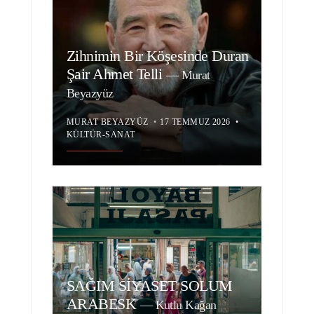
Zihnimin Bir Köşesinde Duran
Şair Ahmet Telli
—
Murat
Beyazyüz
MURAT BEYAZYÜZ
•
17 TEMMUZ 2026
•
KÜLTÜR-SANAT
SAĞIM SİYASET SOLUM
ARABESK
—
Kutlu Kağan