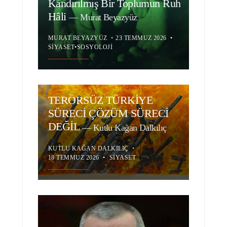
Kandırılmış Bir Toplumun Ruh
Hâli
—
Murat Beyazyüz
MURAT BEYAZYÜZ
•
23 TEMMUZ 2026
•
SIYASET
•
SOSYOLOJI
TERÖRSÜZ TÜRKİYE
SÜRECİ ÇÖZÜM SÜRECİ
DEĞİL
—
Kutlu Kağan Dalkılıç
KUTLU KAĞAN DALKILIÇ
•
18 TEMMUZ 2026
•
SIYASET