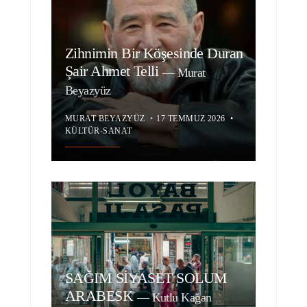
Zihnimin Bir Köşesinde Duran
Şair Ahmet Telli
—
Murat
Beyazyüz
MURAT BEYAZYÜZ
•
17 TEMMUZ 2026
•
KÜLTÜR-SANAT
SAĞIM SİYASET SOLUM
ARABESK
—
Kutlu Kağan