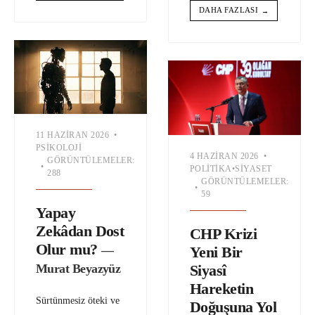
DAHA FAZLASI
→
11 HAZIRAN 2026
•
PSIKOLOJI
4 HAZIRAN 2026
•
GÖRÜNTÜLEMELER:
•
POLITIKA
•
SIYASET
288
GÖRÜNTÜLEMELER:
•
59
Yapay
Zekâdan Dost
CHP Krizi
Olur mu?
Yeni Bir
—
Siyasî
Murat Beyazyüz
Hareketin
Sürtünmesiz öteki ve
Doğuşuna Yol