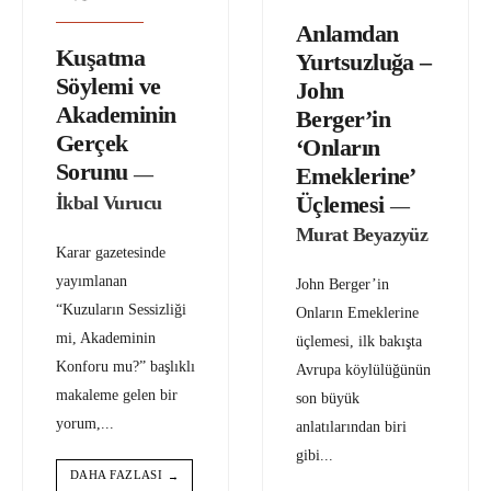
Anlamdan
Kuşatma
Yurtsuzluğa –
Söylemi ve
John
Akademinin
Berger’in
Gerçek
‘Onların
Sorunu
Emeklerine’
—
Üçlemesi
İkbal Vurucu
—
Murat Beyazyüz
Karar gazetesinde
yayımlanan
John Berger’in
“Kuzuların Sessizliği
Onların Emeklerine
mi, Akademinin
üçlemesi, ilk bakışta
Konforu mu?” başlıklı
Avrupa köylülüğünün
makaleme gelen bir
son büyük
yorum,
...
anlatılarından biri
gibi
...
DAHA FAZLASI
→