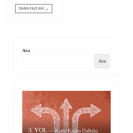
DAHA FAZLASI
→
Ara
Ara
3. YOL
—
Kutlu Kağan Dalkılıç