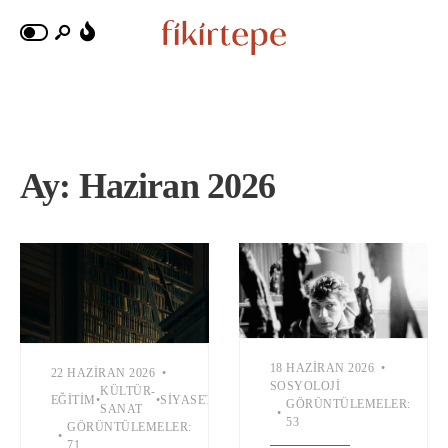
Ay:
Haziran 2026
18 HAZIRAN 2026
•
22 HAZIRAN 2026
•
SOSYOLOJI
KÜLTÜR-
EĞITIM
•
•
SIYASET
GÖRÜNTÜLEMELER:
SANAT
•
53
GÖRÜNTÜLEMELER:
•
71