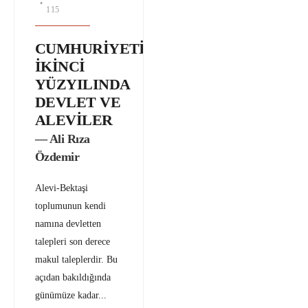
•
115
CUMHURİYETİN
İKİNCİ
YÜZYILINDA
DEVLET VE
ALEVİLER
— Ali Rıza
Özdemir
Alevi-Bektaşi
toplumunun kendi
namına devletten
talepleri son derece
makul taleplerdir. Bu
açıdan bakıldığında
günümüze kadar
...