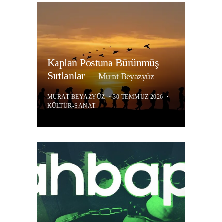
Kaplan Postuna Bürünmüş
Sırtlanlar
—
Murat Beyazyüz
MURAT BEYAZYÜZ
•
30 TEMMUZ 2026
•
KÜLTÜR-SANAT