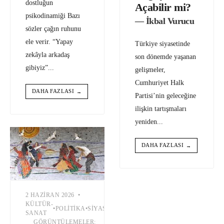
dostluğun
Açabilir mi?
psikodinamiği Bazı
— İkbal Vurucu
sözler çağın ruhunu
ele verir. “Yapay
Türkiye siyasetinde
zekâyla arkadaş
son dönemde yaşanan
gibiyiz”
...
gelişmeler,
Cumhuriyet Halk
DAHA FAZLASI
→
Partisi’nin geleceğine
ilişkin tartışmaları
yeniden
...
DAHA FAZLASI
→
2 HAZIRAN 2026
•
KÜLTÜR-
•
POLITIKA
•
SIYASET
•
SOSYOLOJI
SANAT
GÖRÜNTÜLEMELER: