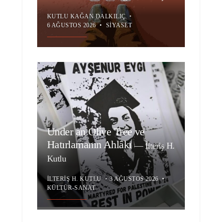
KUTLU KAĞAN DALKILIÇ
•
6 AĞUSTOS 2026
•
SIYASET
Under an Olive Tree ve
Hatırlamanın Ahlâkı
—
İlteriş H.
Kutlu
İLTERIŞ H. KUTLU
•
3 AĞUSTOS 2026
•
KÜLTÜR-SANAT