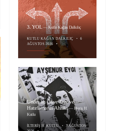
3. YOL
—
Kutlu Kağan Dalkılıç
KUTLU KAĞAN DALKILIÇ
•
6
AĞUSTOS 2026
•
Under an Olive Tree ve
Hatırlamanın Ahlâkı
—
İlteriş H.
Kutlu
İLTERIŞ H. KUTLU
•
3 AĞUSTOS
2026
•