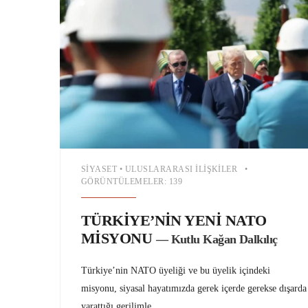
SIYASET
•
ULUSLARARASI İLIŞKILER
•
GÖRÜNTÜLEMELER: 139
TÜRKİYE’NİN YENİ NATO
MİSYONU
— Kutlu Kağan Dalkılıç
Türkiye’nin NATO üyeliği ve bu üyelik içindeki
misyonu, siyasal hayatımızda gerek içerde gerekse dışarda
yarattığı gerilimle
...