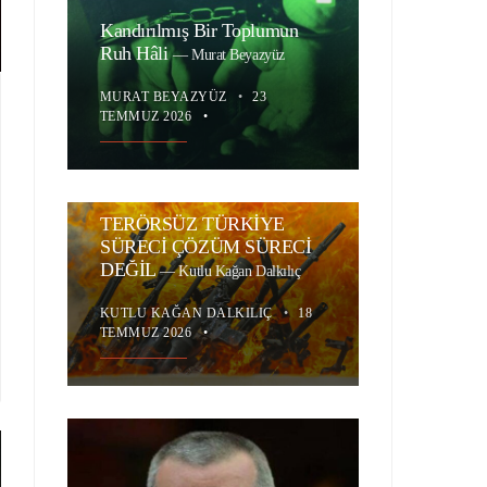
Kandırılmış Bir Toplumun
Ruh Hâli
—
Murat Beyazyüz
MURAT BEYAZYÜZ
•
23
TEMMUZ 2026
•
TERÖRSÜZ TÜRKİYE
SÜRECİ ÇÖZÜM SÜRECİ
DEĞİL
—
Kutlu Kağan Dalkılıç
KUTLU KAĞAN DALKILIÇ
•
18
TEMMUZ 2026
•