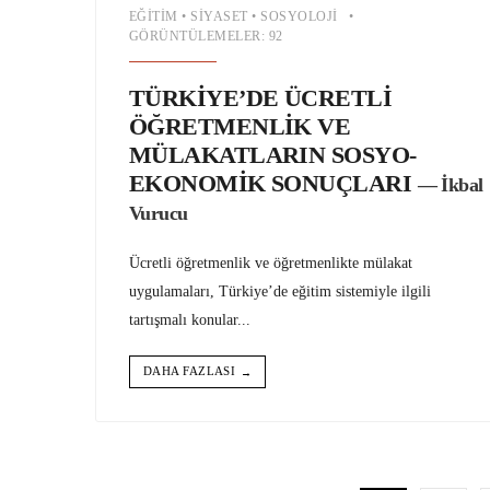
EĞITIM
•
SIYASET
•
SOSYOLOJI
•
GÖRÜNTÜLEMELER: 92
TÜRKİYE’DE ÜCRETLİ
ÖĞRETMENLİK VE
MÜLAKATLARIN SOSYO-
EKONOMİK SONUÇLARI
— İkbal
Vurucu
Ücretli öğretmenlik ve öğretmenlikte mülakat
uygulamaları, Türkiye’de eğitim sistemiyle ilgili
tartışmalı konular
...
DAHA FAZLASI
→
Yazı