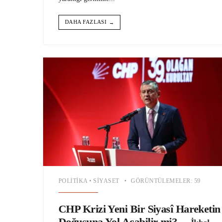
DAHA FAZLASI
→
POLITIKA
•
SIYASET
•
GÖRÜNTÜLEMELER: 59
CHP Krizi Yeni Bir Siyasî Hareketin
Doğuşuna Yol Açabilir mi?