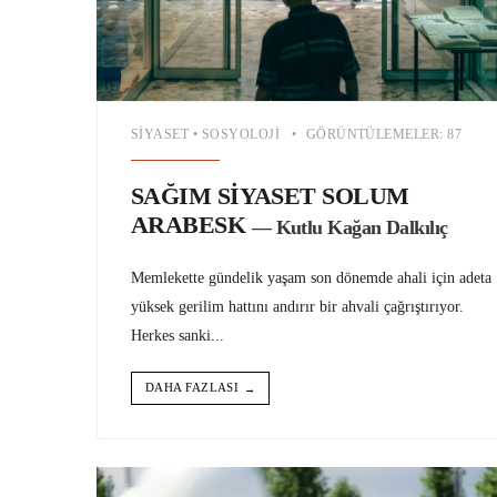
SIYASET
•
SOSYOLOJI
•
GÖRÜNTÜLEMELER: 87
SAĞIM SİYASET SOLUM
ARABESK
— Kutlu Kağan Dalkılıç
Memlekette gündelik yaşam son dönemde ahali için adeta
yüksek gerilim hattını andırır bir ahvali çağrıştırıyor.
Herkes sanki
...
DAHA FAZLASI
→