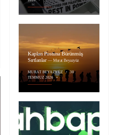
Kaplan Postuna Bürünmüş
Sırtlanlar
—
Murat Beyazyüz
MURAT BEYAZYÜZ
•
30
TEMMUZ 2026
•