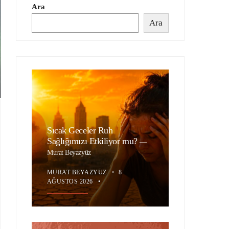
Ara
Ara
Sıcak Geceler Ruh
Sağlığımızı Etkiliyor mu?
—
Murat Beyazyüz
MURAT BEYAZYÜZ
•
8
AĞUSTOS 2026
•