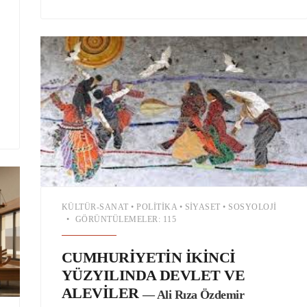
KÜLTÜR-SANAT
•
POLITIKA
•
SIYASET
•
SOSYOLOJI
•
GÖRÜNTÜLEMELER: 115
CUMHURİYETİN İKİNCİ
YÜZYILINDA DEVLET VE
ALEVİLER
— Ali Rıza Özdemir