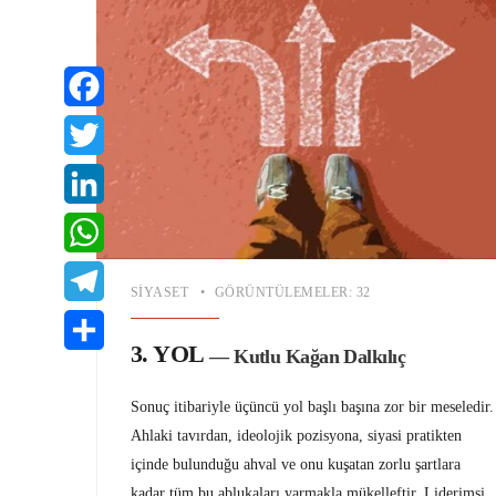
Facebook
Twitter
LinkedIn
WhatsApp
SIYASET
•
GÖRÜNTÜLEMELER: 32
Telegram
3. YOL
— Kutlu Kağan Dalkılıç
Share
Sonuç itibariyle üçüncü yol başlı başına zor bir meseledir.
Ahlaki tavırdan, ideolojik pozisyona, siyasi pratikten
içinde bulunduğu ahval ve onu kuşatan zorlu şartlara
kadar tüm bu ablukaları yarmakla mükelleftir. Liderimsi