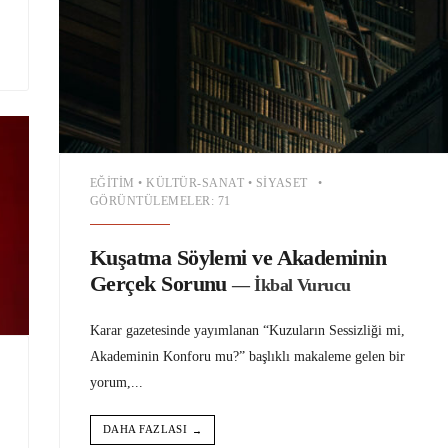
EĞITIM
•
KÜLTÜR-SANAT
•
SIYASET
•
GÖRÜNTÜLEMELER: 71
Kuşatma Söylemi ve Akademinin
Gerçek Sorunu
— İkbal Vurucu
Karar gazetesinde yayımlanan “Kuzuların Sessizliği mi,
Akademinin Konforu mu?” başlıklı makaleme gelen bir
yorum,
...
DAHA FAZLASI
→