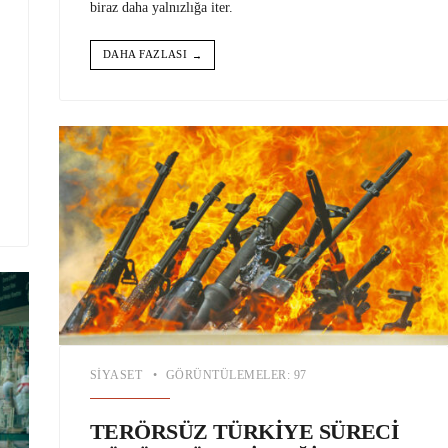
biraz daha yalnızlığa iter.
DAHA FAZLASI
→
SIYASET
•
GÖRÜNTÜLEMELER: 97
TERÖRSÜZ TÜRKİYE SÜRECİ