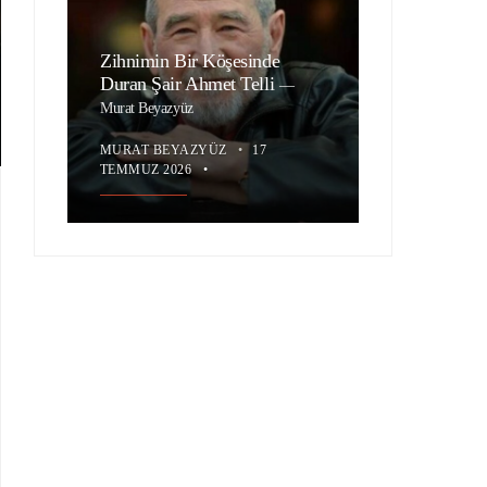
Zihnimin Bir Köşesinde
Duran Şair Ahmet Telli
—
Murat Beyazyüz
MURAT BEYAZYÜZ
•
17
TEMMUZ 2026
•