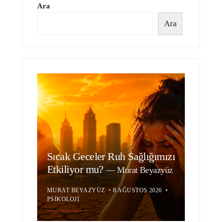
Ara
Ara
Sıcak Geceler Ruh Sağlığımızı
Etkiliyor mu?
—
Murat Beyazyüz
MURAT BEYAZYÜZ
•
8 AĞUSTOS 2026
•
PSIKOLOJI