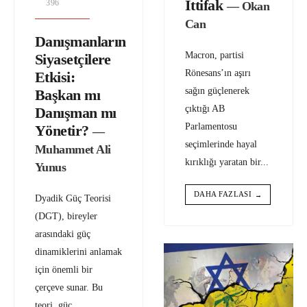
İttifak
396
— Okan
Can
Danışmanların
Macron, partisi
Siyasetçilere
Rönesans’ın aşırı
Etkisi:
sağın güçlenerek
Başkan mı
çıktığı AB
Danışman mı
Parlamentosu
Yönetir?
—
seçimlerinde hayal
Muhammet Ali
kırıklığı yaratan bir
...
Yunus
DAHA FAZLASI
→
Dyadik Güç Teorisi
(DGT), bireyler
arasındaki güç
dinamiklerini anlamak
için önemli bir
çerçeve sunar. Bu
teori, güç
...