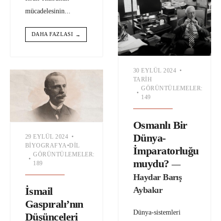
mücadelesinin
...
DAHA FAZLASI
→
30 EYLÜL 2024
•
TARIH
GÖRÜNTÜLEMELER:
•
149
Osmanlı Bir
Dünya-
29 EYLÜL 2024
•
BIYOGRAFYA
•
DIL
İmparatorluğu
GÖRÜNTÜLEMELER:
•
muydu?
—
189
Haydar Barış
Aybakır
İsmail
Gaspıralı’nın
Dünya-sistemleri
Düşünceleri