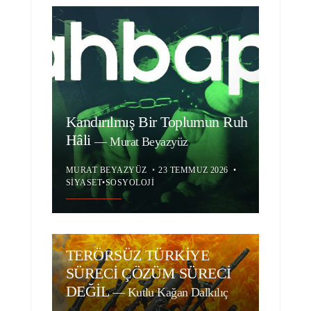
Kandırılmış Bir Toplumun Ruh
Hâli
—
Murat Beyazyüz
MURAT BEYAZYÜZ
•
23 TEMMUZ 2026
•
SIYASET
•
SOSYOLOJI
TERÖRSÜZ TÜRKİYE
SÜRECİ ÇÖZÜM SÜRECİ
DEĞİL
—
Kutlu Kağan Dalkılıç