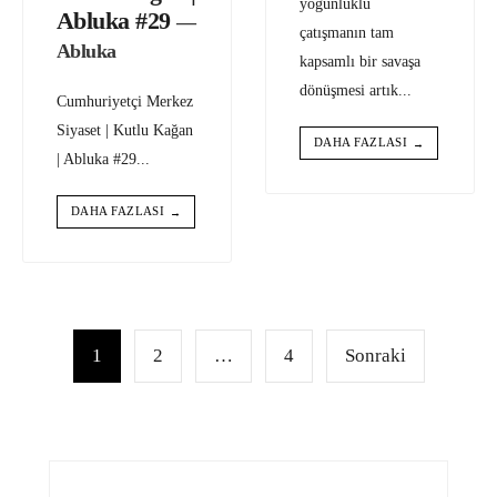
yoğunluklu
Abluka #29
—
çatışmanın tam
Abluka
kapsamlı bir savaşa
dönüşmesi artık
...
Cumhuriyetçi Merkez
Siyaset | Kutlu Kağan
DAHA FAZLASI
→
| Abluka #29
...
DAHA FAZLASI
→
Yazı
sayfalaması
1
2
…
4
Sonraki