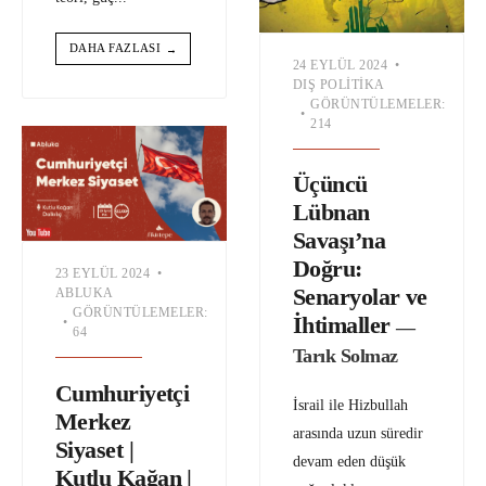
DAHA FAZLASI
→
24 EYLÜL 2024
•
DIŞ POLITIKA
GÖRÜNTÜLEMELER:
•
214
Üçüncü
Lübnan
Savaşı’na
Doğru:
23 EYLÜL 2024
•
Senaryolar ve
ABLUKA
GÖRÜNTÜLEMELER:
İhtimaller
•
—
64
Tarık Solmaz
Cumhuriyetçi
İsrail ile Hizbullah
Merkez
arasında uzun süredir
Siyaset |
devam eden düşük
Kutlu Kağan |