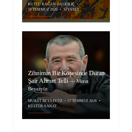
KUTLU KAĞAN DALKILIÇ
•
18 TEMMUZ 2026
•
SIYASET
Zihnimin Bir Köşesinde Duran
Şair Ahmet Telli
—
Murat
Beyazyüz
MURAT BEYAZYÜZ
•
17 TEMMUZ 2026
•
KÜLTÜR-SANAT