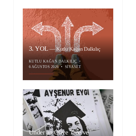
3. YOL
—
Kutlu Kağan Dalkılıç
KUTLU KAĞAN DALKILIÇ
•
6 AĞUSTOS 2026
•
SIYASET
Under an Olive Tree ve