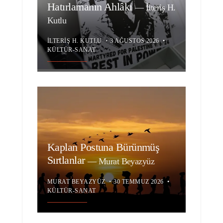
Hatırlamanın Ahlâkı
—
İlteriş H.
Kutlu
İLTERIŞ H. KUTLU
•
3 AĞUSTOS 2026
•
KÜLTÜR-SANAT
Kaplan Postuna Bürünmüş
Sırtlanlar
—
Murat Beyazyüz
MURAT BEYAZYÜZ
•
30 TEMMUZ 2026
•
KÜLTÜR-SANAT