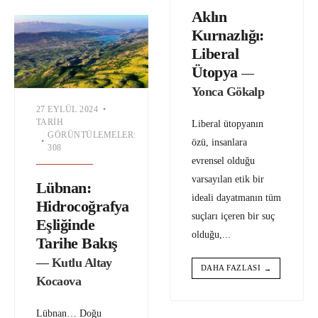
Aklın
Kurnazlığı:
Liberal
Ütopya
—
Yonca Gökalp
27 EYLÜL 2024
•
TARIH
Liberal ütopyanın
GÖRÜNTÜLEMELER:
•
özü, insanlara
308
evrensel olduğu
varsayılan etik bir
Lübnan:
ideali dayatmanın tüm
Hidrocoğrafya
suçları içeren bir suç
Eşliğinde
olduğu,
...
Tarihe Bakış
— Kutlu Altay
DAHA FAZLASI
→
Kocaova
Lübnan… Doğu