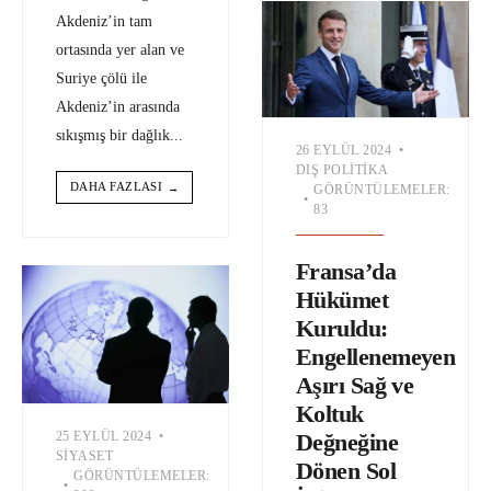
Akdeniz’in tam
ortasında yer alan ve
Suriye çölü ile
Akdeniz’in arasında
sıkışmış bir dağlık
...
26 EYLÜL 2024
•
DIŞ POLITIKA
DAHA FAZLASI
→
GÖRÜNTÜLEMELER:
•
83
Fransa’da
Hükümet
Kuruldu:
Engellenemeyen
Aşırı Sağ ve
Koltuk
Değneğine
25 EYLÜL 2024
•
SIYASET
Dönen Sol
GÖRÜNTÜLEMELER:
•