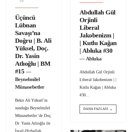
68
Abdullah Gül
Üçüncü
Orjinli
Lübnan
Liberal
Savaşı’na
Jakobenizm |
Doğru | B. Ali
| Kutlu Kağan
Yüksel, Doç.
| Abluka #30
Dr. Yasin
— Abluka
Atlıoğlu | BM
#15
—
Abdullah Gül Orjinli
Beynelmilel
Liberal Jakobenizm | |
Münasebetler
Kutlu Kağan | Abluka
#30
...
Bekir Ali Yüksel’in
sunduğu Beynelmilel
DAHA FAZLASI
→
Münasebetler’de Doç.
Dr. Yasin Atlıoğlu ile
İsrail-Hizbullah