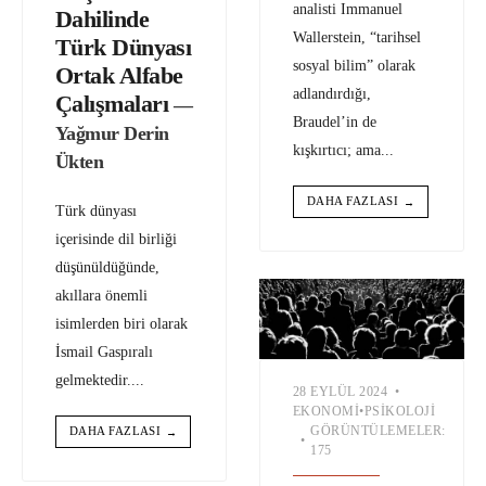
analisti Immanuel
Dahilinde
Wallerstein, “tarihsel
Türk Dünyası
sosyal bilim” olarak
Ortak Alfabe
adlandırdığı,
Çalışmaları
—
Braudel’in de
Yağmur Derin
kışkırtıcı; ama
...
Ükten
DAHA FAZLASI
→
Türk dünyası
içerisinde dil birliği
düşünüldüğünde,
akıllara önemli
isimlerden biri olarak
İsmail Gaspıralı
gelmektedir.
...
28 EYLÜL 2024
•
EKONOMI
•
PSIKOLOJI
GÖRÜNTÜLEMELER:
DAHA FAZLASI
→
•
175