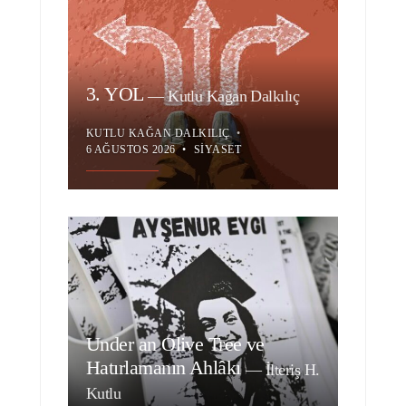
3. YOL
—
Kutlu Kağan Dalkılıç
KUTLU KAĞAN DALKILIÇ
•
6 AĞUSTOS 2026
•
SIYASET
Under an Olive Tree ve
Hatırlamanın Ahlâkı
—
İlteriş H.
Kutlu