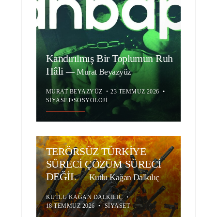
Kandırılmış Bir Toplumun Ruh
Hâli
—
Murat Beyazyüz
MURAT BEYAZYÜZ
•
23 TEMMUZ 2026
•
SIYASET
•
SOSYOLOJI
TERÖRSÜZ TÜRKİYE
SÜRECİ ÇÖZÜM SÜRECİ
DEĞİL
—
Kutlu Kağan Dalkılıç
KUTLU KAĞAN DALKILIÇ
•
18 TEMMUZ 2026
•
SIYASET