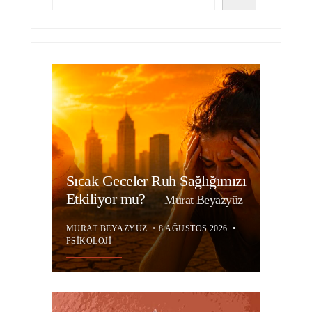
Sıcak Geceler Ruh Sağlığımızı
Etkiliyor mu?
—
Murat Beyazyüz
MURAT BEYAZYÜZ
•
8 AĞUSTOS 2026
•
PSIKOLOJI