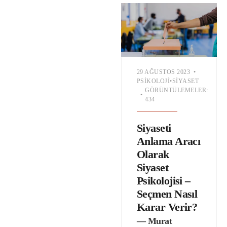
29 AĞUSTOS 2023
•
PSIKOLOJI
•
SIYASET
GÖRÜNTÜLEMELER:
•
434
Siyaseti
Anlama Aracı
Olarak
Siyaset
Psikolojisi –
Seçmen Nasıl
Karar Verir?
— Murat