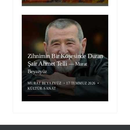
Zihnimin Bir Köşesinde Duran
Şair Ahmet Telli
—
Murat
Beyazyüz
MURAT BEYAZYÜZ
•
17 TEMMUZ 2026
•
KÜLTÜR-SANAT