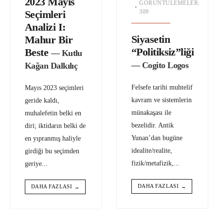
2023 Mayıs
GÖRÜNTÜLEMELER:
•
Seçimleri
309
Analizi I:
Siyasetin
Mahur Bir
“Politiksiz”liği
Beste
— Kutlu
— Cogito Logos
Kağan Dalkılıç
Felsefe tarihi muhtelif
Mayıs 2023 seçimleri
kavram ve sistemlerin
geride kaldı,
münakaşası ile
muhalefetin belki en
bezelidir. Antik
diri; iktidarın belki de
Yunan’dan bugüne
en yıpranmış haliyle
idealite/realite,
girdiği bu seçimden
fizik/metafizik,
...
geriye
...
DAHA FAZLASI
DAHA FAZLASI
→
→