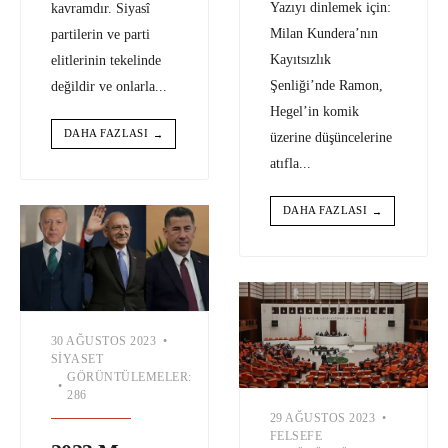
Yazıyı dinlemek için:
kavramdır. Siyasî
Milan Kundera’nın
partilerin ve parti
Kayıtsızlık
elitlerinin tekelinde
Şenliği’nde Ramon,
değildir ve onlarla
...
Hegel’in komik
DAHA FAZLASI
→
üzerine düşüncelerine
atıfla
...
DAHA FAZLASI
→
30 AĞUSTOS 2023
•
SIYASET
GÖRÜNTÜLEMELER:
•
286
29 AĞUSTOS 2023
•
FELSEFE