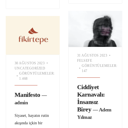
31 AĞUSTOS 2023
•
FELSEFE
30 AĞUSTOS 2023
•
GÖRÜNTÜLEMELER:
UNCATEGORIZED
•
147
GÖRÜNTÜLEMELER:
•
1.468
Ciddiyet
Karnavalı:
Manifesto
—
İnsansız
admin
Birey
— Adem
Siyaset, hayatın rutin
Yılmaz
akışında içkin bir