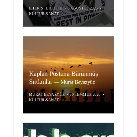
İLTERIŞ H. KUTLU
•
3 AĞUSTOS 2026
•
KÜLTÜR-SANAT
Kaplan Postuna Bürünmüş
Sırtlanlar
—
Murat Beyazyüz
MURAT BEYAZYÜZ
•
30 TEMMUZ 2026
•
KÜLTÜR-SANAT