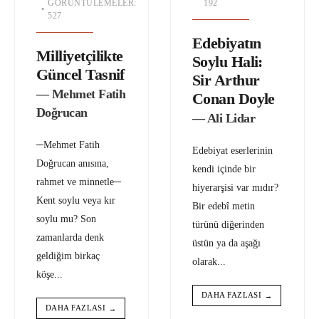
GÖRÜNTÜLEMELER:
192
•
527
Edebiyatın
Milliyetçilikte
Soylu Hali:
Güncel Tasnif
Sir Arthur
— Mehmet Fatih
Conan Doyle
Doğrucan
— Ali Lidar
─Mehmet Fatih
Edebiyat eserlerinin
Doğrucan anısına,
kendi içinde bir
rahmet ve minnetle─
hiyerarşisi var mıdır?
Kent soylu veya kır
Bir edebî metin
soylu mu? Son
türünü diğerinden
zamanlarda denk
üstün ya da aşağı
geldiğim birkaç
olarak
...
köşe
...
DAHA FAZLASI
→
DAHA FAZLASI
→