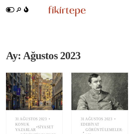
Ay:
Ağustos 2023
31 AĞUSTOS 2023
•
31 AĞUSTOS 2023
•
KONUK
EDEBIYAT
•
SIYASET
YAZARLAR
GÖRÜNTÜLEMELER:
•