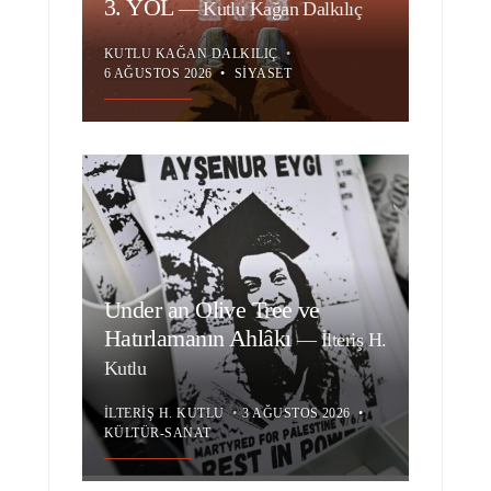
3. YOL
—
Kutlu Kağan Dalkılıç
KUTLU KAĞAN DALKILIÇ
•
6 AĞUSTOS 2026
•
SIYASET
Under an Olive Tree ve
Hatırlamanın Ahlâkı
—
İlteriş H.
Kutlu
İLTERIŞ H. KUTLU
•
3 AĞUSTOS 2026
•
KÜLTÜR-SANAT