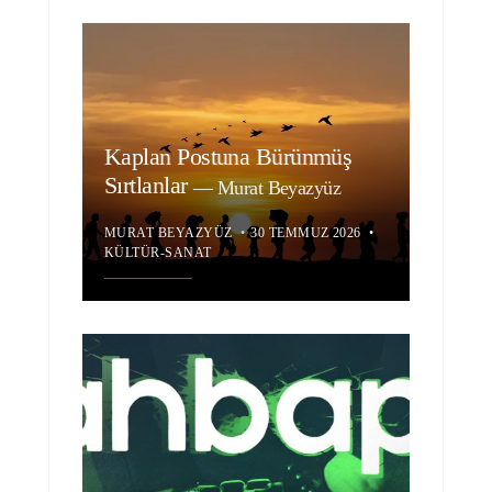
Kaplan Postuna Bürünmüş
Sırtlanlar
—
Murat Beyazyüz
MURAT BEYAZYÜZ
•
30 TEMMUZ 2026
•
KÜLTÜR-SANAT