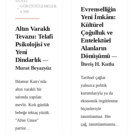
SANAT
GÖRÜNTÜLEMELER:
Evrenselliğin
•
4.360
Yeni İmkânı:
Kültürel
Altın Varaklı
Çoğulluk ve
Tevazu: Telafi
Entelektüel
Psikolojisi ve
Alanların
Yeni
Dönüşümü
—
Dindarlık
—
İlteriş H. Kutlu
Murat Beyazyüz
Tarihsel çağlar
Ihlamur Kasrı’nda
yalnızca politik
altın varaklı bir
kurumlarıyla ya da
salonda yapılan
ekonomik örgütlenme
mevlit. Kırk günlük
biçimleriyle
bebeğe tektaş yüzük.
tanımlanmaz. Her
“After Umre”
çağ, tanımlanmasına
...
partisi.
...