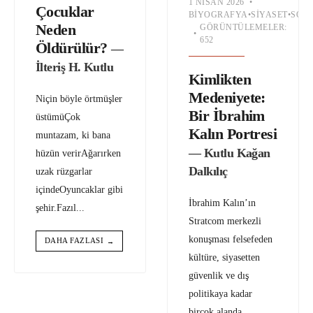
1 NISAN 2026
•
Çocuklar
BIYOGRAFYA
•
SIYASET
•
SOSY
Neden
GÖRÜNTÜLEMELER:
•
652
Öldürülür?
—
İlteriş H. Kutlu
Kimlikten
Medeniyete:
Niçin böyle örtmüşler
Bir İbrahim
üstümüÇok
Kalın Portresi
muntazam, ki bana
— Kutlu Kağan
hüzün verirAğarırken
Dalkılıç
uzak rüzgarlar
içindeOyuncaklar gibi
İbrahim Kalın’ın
şehir.Fazıl
...
Stratcom merkezli
konuşması felsefeden
DAHA FAZLASI
→
kültüre, siyasetten
güvenlik ve dış
politikaya kadar
birçok alanda
...