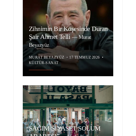
Zihnimin Bir Köşesinde Duran
Şair Ahmet Telli
—
Murat
Beyazyüz
MURAT BEYAZYÜZ
•
17 TEMMUZ 2026
•
KÜLTÜR-SANAT
SAĞIM SİYASET SOLUM