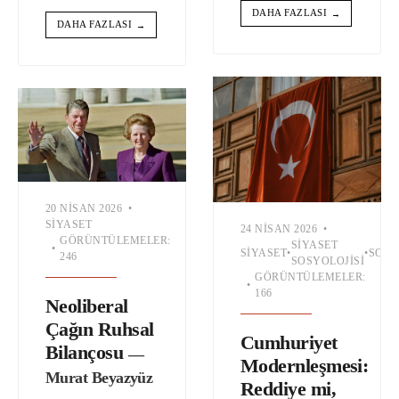
DAHA FAZLASI
→
DAHA FAZLASI
→
20 NISAN 2026
•
SIYASET
24 NISAN 2026
•
GÖRÜNTÜLEMELER:
SIYASET
•
SIYASET
•
•
SOSY
246
SOSYOLOJISI
GÖRÜNTÜLEMELER:
•
166
Neoliberal
Çağın Ruhsal
Cumhuriyet
Bilançosu
—
Modernleşmesi:
Murat Beyazyüz
Reddiye mi,