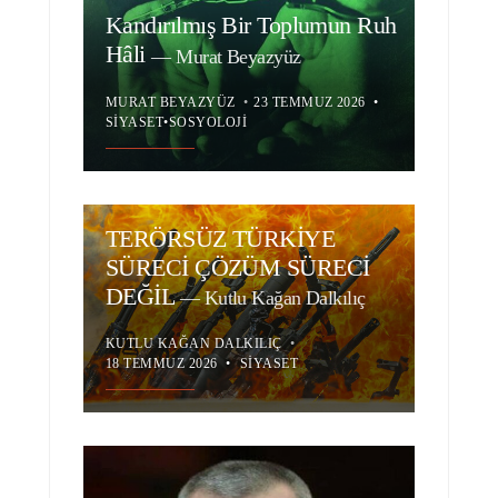
Kandırılmış Bir Toplumun Ruh
Hâli
—
Murat Beyazyüz
MURAT BEYAZYÜZ
•
23 TEMMUZ 2026
•
SIYASET
•
SOSYOLOJI
TERÖRSÜZ TÜRKİYE
SÜRECİ ÇÖZÜM SÜRECİ
DEĞİL
—
Kutlu Kağan Dalkılıç
KUTLU KAĞAN DALKILIÇ
•
18 TEMMUZ 2026
•
SIYASET