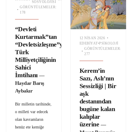
SOSYOLOJISI
GÖRÜNTÜLEMELER:
•
178
“Devleti
Kurtarmak”tan
12 NISAN 2026
•
“Devletsizleşme”ye:
EDEBIYAT
•
PSIKOLOJI
GÖRÜNTÜLEMELER:
Türk
•
277
Milliyetçiliğinin
Sahici
Kerem’in
İmtihanı
—
Sazı, Aslı’nın
Haydar Barış
Sessizliği | Bir
Aybakır
aşk
destanından
Bir milletin tarihinde,
bugüne kalan
o milleti var edecek
kalıplar
olan kavramların
üzerine
—
henüz ete kemiğe