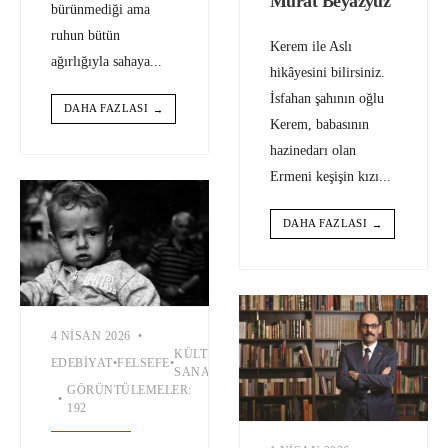
Murat Beyazyüz
bürünmediği ama
ruhun bütün
Kerem ile Aslı
ağırlığıyla sahaya
...
hikâyesini bilirsiniz.
İsfahan şahının oğlu
DAHA FAZLASI
→
Kerem, babasının
hazinedarı olan
Ermeni keşişin kızı
...
DAHA FAZLASI
→
4 NISAN 2026
•
KÜLTÜR-
POLITIK
SIYASET
EDEBIYAT
•
FELSEFE
•
•
•
SAVAŞ
•
•
S
SANAT
PSIKOLOJI
SOSYOLOJISI
GÖRÜNTÜLEMELER:
•
192