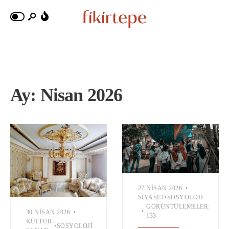
Ay:
Nisan 2026
27 NISAN 2026
•
SIYASET
•
SOSYOLOJI
GÖRÜNTÜLEMELER:
•
30 NISAN 2026
•
133
KÜLTÜR-
•
SOSYOLOJI