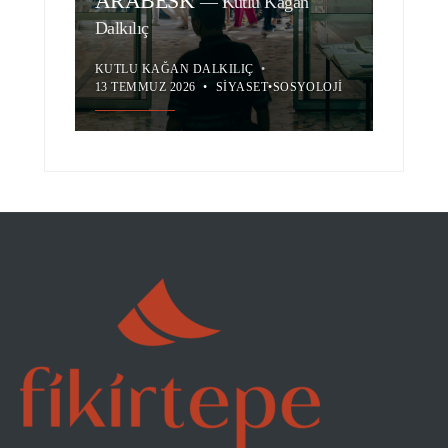
ARABESK
—
Kutlu Kağan
Dalkılıç
KUTLU KAĞAN DALKILIÇ
•
13 TEMMUZ 2026
•
SIYASET
•
SOSYOLOJI