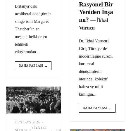
Rasyonel Bir
Britanya’daki
Yeniden İnşa
neoliberal dönüşümün
mı?
— İkbal
simge ismi Margaret
Vurucu
Thatcher’ın en
meşhur, belki de en
Dr. İkbal Vurucu1
tehlikeli
Giriş Türkiye’de
çıkışlarından
...
modernleşme süreci,
kurumsal
DAHA FAZLASI
→
dönüşümlerin
ötesinde, kolektif
hafıza ve millî
kimliğin
...
DAHA FAZLASI
→
16 NISAN 2026
•
SIYASET
SIYASET
•
•
TARIH