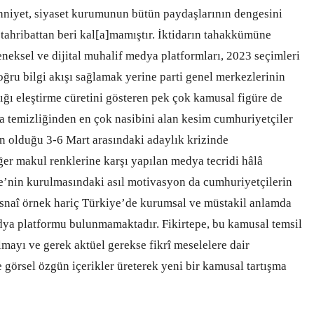
niyet, siyaset kurumunun bütün paydaşlarının dengesini
tahribattan beri kal[a]mamıştır. İktidarın tahakkümüne
eksel ve dijital muhalif medya platformları, 2023 seçimleri
ğru bilgi akışı sağlamak yerine parti genel merkezlerinin
ığı eleştirme cüretini gösteren pek çok kamusal figüre de
 temizliğinden en çok nasibini alan kesim cumhuriyetçiler
gan olduğu 3-6 Mart arasındaki adaylık krizinde
ğer makul renklerine karşı yapılan medya tecridi hâlâ
epe’nin kurulmasındaki asıl motivasyon da cumhuriyetçilerin
stisnaî örnek hariç Türkiye’de kurumsal ve müstakil anlamda
edya platformu bulunmamaktadır. Fikirtepe, bu kamusal temsil
lmayı ve gerek aktüel gerekse fikrî meselelere dair
 görsel özgün içerikler üreterek yeni bir kamusal tartışma