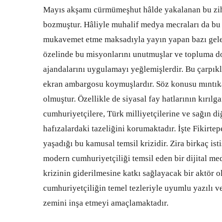
Mayıs akşamı cürmümeşhut hâlde yakalanan bu zih
bozmuştur. Hâliyle muhalif medya mecraları da bu 
mukavemet etme maksadıyla yayın yapan bazı gelen
özelinde bu misyonlarını unutmuşlar ve topluma do
ajandalarını uygulamayı yeğlemişlerdir. Bu çarpıkl
ekran ambargosu koymuşlardır. Söz konusu mıntıka
olmuştur. Özellikle de siyasal fay hatlarının kırıl
cumhuriyetçilere, Türk milliyetçilerine ve sağın di
hafızalardaki tazeliğini korumaktadır. İşte Fikirt
yaşadığı bu kamusal temsil krizidir. Zira birkaç i
modern cumhuriyetçiliği temsil eden bir dijital m
krizinin giderilmesine katkı sağlayacak bir aktör o
cumhuriyetçiliğin temel tezleriyle uyumlu yazılı ve
zemini inşa etmeyi amaçlamaktadır.