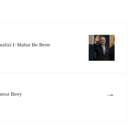
alizi I: Mahur Bir Beste
→
ansız Birey