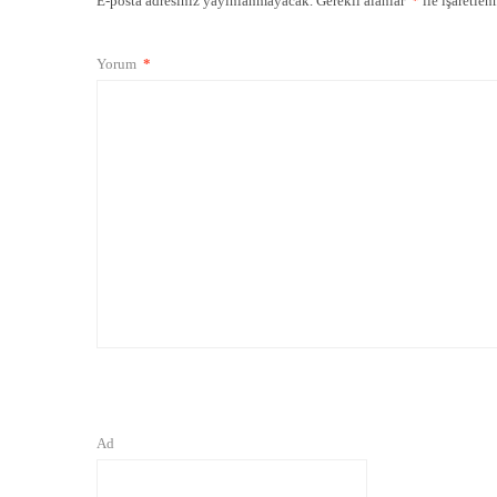
E-posta adresiniz yayınlanmayacak.
Gerekli alanlar
*
ile işaretlen
Yorum
*
Ad