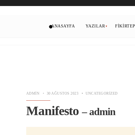
ANASAYFA
YAZILAR
FIKIRTE
ADMIN
•
30 AĞUSTOS 2023
•
UNCATEGORIZED
Manifesto
– admin