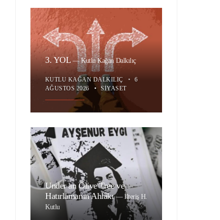
3. YOL
—
Kutlu Kağan Dalkılıç
KUTLU KAĞAN DALKILIÇ
•
6
AĞUSTOS 2026
•
SIYASET
Under an Olive Tree ve
Hatırlamanın Ahlâkı
—
İlteriş H.
Kutlu