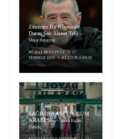
Zihnimin Bir Köşesinde
Duran Şair Ahmet Telli
—
Murat Beyazyüz
MURAT BEYAZYÜZ
•
17
TEMMUZ 2026
•
KÜLTÜR-SANAT
SAĞIM SİYASET SOLUM
ARABESK
—
Kutlu Kağan
Dalkılıç
KUTLU KAĞAN DALKILIÇ
•
13