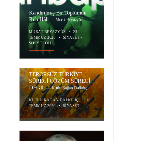
Kandırılmış Bir Toplumun
Ruh Hâli
—
Murat Beyazyüz
MURAT BEYAZYÜZ
•
23
TEMMUZ 2026
•
SIYASET
•
SOSYOLOJI
TERÖRSÜZ TÜRKİYE
SÜRECİ ÇÖZÜM SÜRECİ
DEĞİL
—
Kutlu Kağan Dalkılıç
KUTLU KAĞAN DALKILIÇ
•
18
TEMMUZ 2026
•
SIYASET