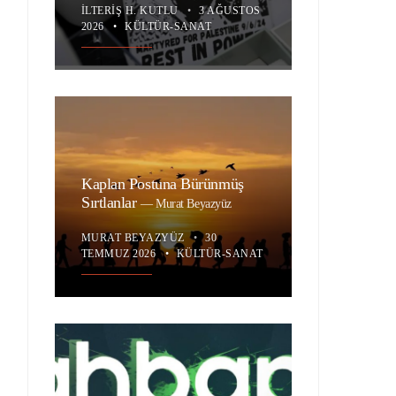
İLTERIŞ H. KUTLU
•
3 AĞUSTOS
2026
•
KÜLTÜR-SANAT
Kaplan Postuna Bürünmüş
Sırtlanlar
—
Murat Beyazyüz
MURAT BEYAZYÜZ
•
30
TEMMUZ 2026
•
KÜLTÜR-SANAT