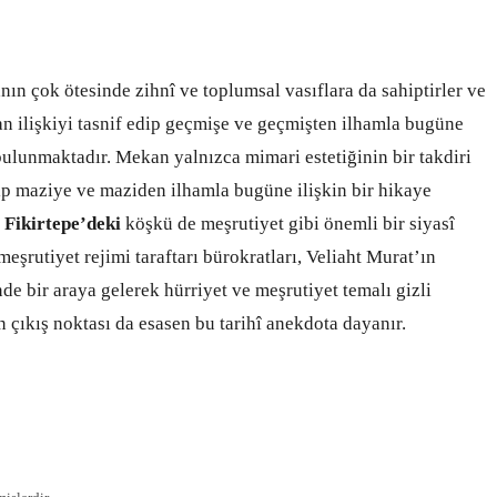
anın çok ötesinde zihnî ve toplumsal vasıflara da sahiptirler ve
an ilişkiyi tasnif edip geçmişe ve geçmişten ilhamla bugüne
ulunmaktadır. Mekan yalnızca mimari estetiğinin bir takdiri
dip maziye ve maziden ilhamla bugüne ilişkin bir hikaye
Fikirtepe’deki
köşkü de meşrutiyet gibi önemli bir siyasî
meşrutiyet rejimi taraftarı bürokratları, Veliaht Murat’ın
 bir araya gelerek hürriyet ve meşrutiyet temalı gizli
çıkış noktası da esasen bu tarihî anekdota dayanır.