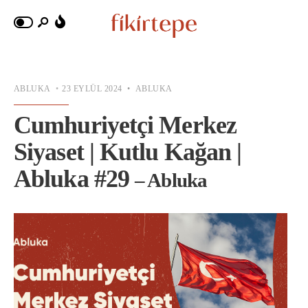
ABLUKA
•
23 EYLÜL 2024
•
ABLUKA
Cumhuriyetçi Merkez
Siyaset | Kutlu Kağan |
Abluka #29
– Abluka