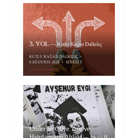
3. YOL
—
Kutlu Kağan Dalkılıç
KUTLU KAĞAN DALKILIÇ
•
6 AĞUSTOS 2026
•
SIYASET
Under an Olive Tree ve
Hatırlamanın Ahlâkı
—
İlteriş H.