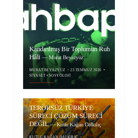
Kandırılmış Bir Toplumun Ruh
Hâli
—
Murat Beyazyüz
MURAT BEYAZYÜZ
•
23 TEMMUZ 2026
•
SIYASET
•
SOSYOLOJI
TERÖRSÜZ TÜRKİYE
SÜRECİ ÇÖZÜM SÜRECİ
DEĞİL
—
Kutlu Kağan Dalkılıç
KUTLU KAĞAN DALKILIÇ
•