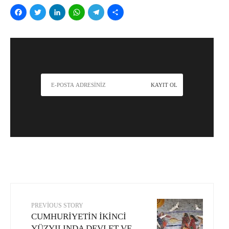
Facebook
Twitter
LinkedIn
WhatsApp
Telegram
Share
PREVIOUS STORY
CUMHURİYETİN İKİNCİ
YÜZYILINDA DEVLET VE