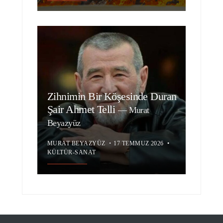
Zihnimin Bir Köşesinde Duran
Şair Ahmet Telli
—
Murat
Beyazyüz
MURAT BEYAZYÜZ
•
17 TEMMUZ 2026
•
KÜLTÜR-SANAT