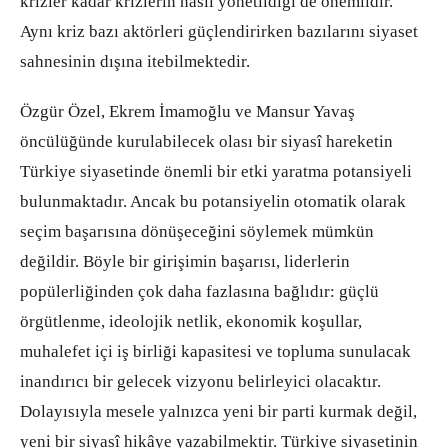
krizler kadar krizlerin nasıl yönetildiği de önemlidir.
Aynı kriz bazı aktörleri güçlendirirken bazılarını siyaset
sahnesinin dışına itebilmektedir.
Özgür Özel, Ekrem İmamoğlu ve Mansur Yavaş
öncülüğünde kurulabilecek olası bir siyasî hareketin
Türkiye siyasetinde önemli bir etki yaratma potansiyeli
bulunmaktadır. Ancak bu potansiyelin otomatik olarak
seçim başarısına dönüşeceğini söylemek mümkün
değildir. Böyle bir girişimin başarısı, liderlerin
popülerliğinden çok daha fazlasına bağlıdır: güçlü
örgütlenme, ideolojik netlik, ekonomik koşullar,
muhalefet içi iş birliği kapasitesi ve topluma sunulacak
inandırıcı bir gelecek vizyonu belirleyici olacaktır.
Dolayısıyla mesele yalnızca yeni bir parti kurmak değil,
yeni bir siyasî hikâye yazabilmektir. Türkiye siyasetinin