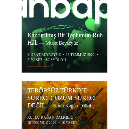
Kandırılmış Bir Toplumun Ruh
Hâli
—
Murat Beyazyüz
MURAT BEYAZYÜZ
•
23 TEMMUZ 2026
•
SIYASET
•
SOSYOLOJI
TERÖRSÜZ TÜRKİYE
SÜRECİ ÇÖZÜM SÜRECİ
DEĞİL
—
Kutlu Kağan Dalkılıç
KUTLU KAĞAN DALKILIÇ
•
18 TEMMUZ 2026
•
SIYASET