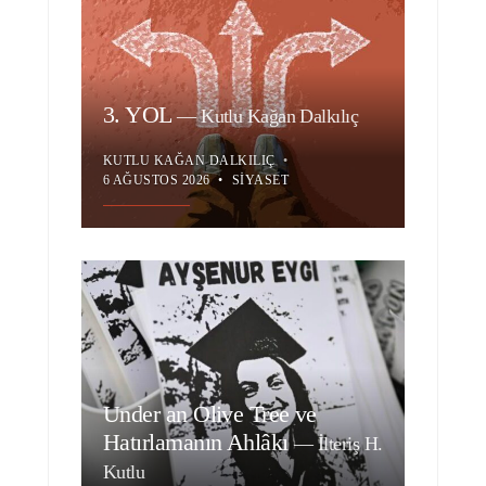
3. YOL
—
Kutlu Kağan Dalkılıç
KUTLU KAĞAN DALKILIÇ
•
6 AĞUSTOS 2026
•
SIYASET
Under an Olive Tree ve
Hatırlamanın Ahlâkı
—
İlteriş H.
Kutlu