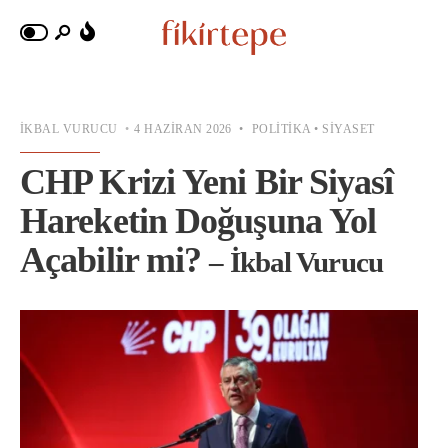
İKBAL VURUCU
•
4 HAZIRAN 2026
•
POLITIKA
•
SIYASET
CHP Krizi Yeni Bir Siyasî
Hareketin Doğuşuna Yol
Açabilir mi?
– İkbal Vurucu