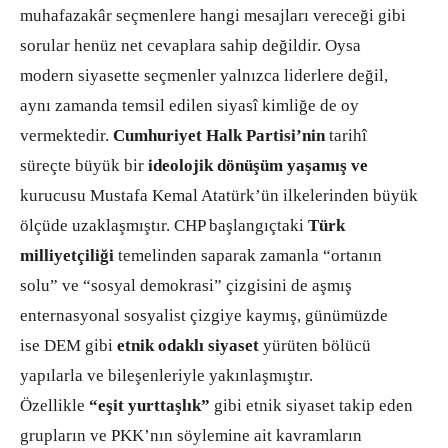
muhafazakâr seçmenlere hangi mesajları vereceği gibi
sorular henüz net cevaplara sahip değildir. Oysa
modern siyasette seçmenler yalnızca liderlere değil,
aynı zamanda temsil edilen siyasî kimliğe de oy
vermektedir.
Cumhuriyet Halk Partisi’nin
tarihî
süreçte büyük bir
ideolojik dönüşüm yaşamış ve
kurucusu Mustafa Kemal Atatürk’ün ilkelerinden büyük
ölçüde uzaklaşmıştır. CHP başlangıçtaki
Türk
milliyetçiliği
temelinden saparak zamanla “ortanın
solu” ve “sosyal demokrasi” çizgisini de aşmış
enternasyonal sosyalist çizgiye kaymış, günümüzde
ise DEM gibi
etnik odaklı siyaset
yürüten bölücü
yapılarla ve bileşenleriyle yakınlaşmıştır.
Özellikle
“eşit yurttaşlık”
gibi etnik siyaset takip eden
grupların ve PKK’nın söylemine ait kavramların