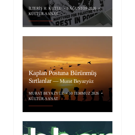
İLTERIŞ H. KUTLU
•
3 AĞUSTOS 2026
•
KÜLTÜR-SANAT
Kaplan Postuna Bürünmüş
Sırtlanlar
—
Murat Beyazyüz
MURAT BEYAZYÜZ
•
30 TEMMUZ 2026
•
KÜLTÜR-SANAT