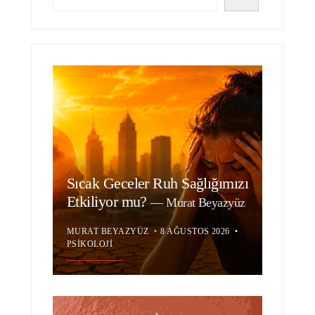
Sıcak Geceler Ruh Sağlığımızı
Etkiliyor mu?
—
Murat Beyazyüz
MURAT BEYAZYÜZ
•
8 AĞUSTOS 2026
•
PSIKOLOJI