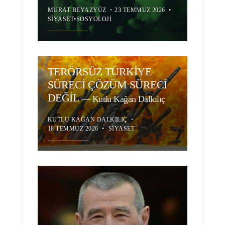
MURAT BEYAZYÜZ
•
23 TEMMUZ 2026
•
SIYASET
•
SOSYOLOJI
TERÖRSÜZ TÜRKİYE
SÜRECİ ÇÖZÜM SÜRECİ
DEĞİL
—
Kutlu Kağan Dalkılıç
KUTLU KAĞAN DALKILIÇ
•
18 TEMMUZ 2026
•
SIYASET