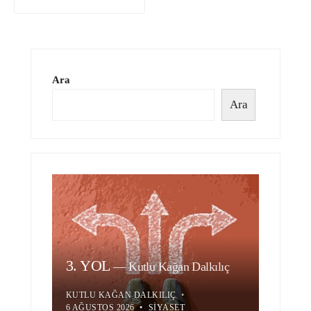
Ara
Ara
3. YOL
—
Kutlu Kağan Dalkılıç
KUTLU KAĞAN DALKILIÇ
•
6 AĞUSTOS 2026
•
SIYASET