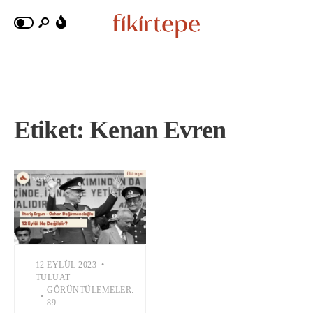
Etiket:
Kenan Evren
12 EYLÜL 2023
•
TULUAT
GÖRÜNTÜLEMELER:
•
89