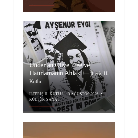
Under an Olive Tree ve
Hatırlamanın Ahlâkı
—
İlteriş H.
Kutlu
İLTERIŞ H. KUTLU
•
3 AĞUSTOS 2026
•
KÜLTÜR-SANAT