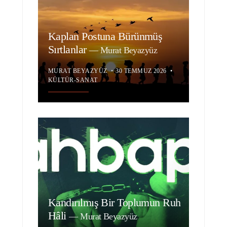
Kaplan Postuna Bürünmüş
Sırtlanlar
—
Murat Beyazyüz
MURAT BEYAZYÜZ
•
30 TEMMUZ 2026
•
KÜLTÜR-SANAT
Kandırılmış Bir Toplumun Ruh
Hâli
—
Murat Beyazyüz