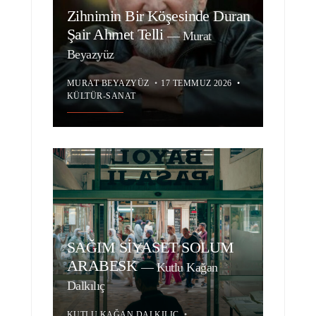
Zihnimin Bir Köşesinde Duran
Şair Ahmet Telli
—
Murat
Beyazyüz
MURAT BEYAZYÜZ
•
17 TEMMUZ 2026
•
KÜLTÜR-SANAT
SAĞIM SİYASET SOLUM
ARABESK
—
Kutlu Kağan
Dalkılıç
KUTLU KAĞAN DALKILIÇ
•