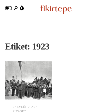
Etiket:
1923
27 EYLÜL 2023
•
SIYASET