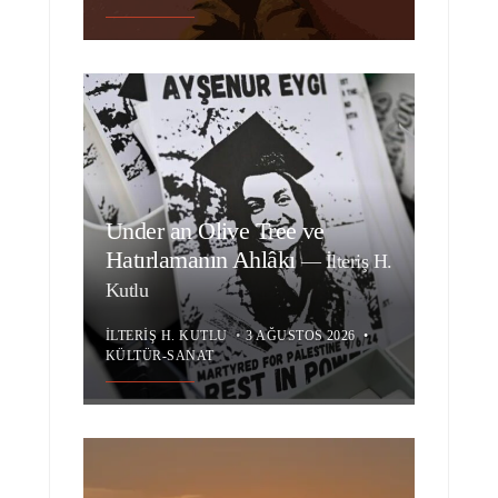
Under an Olive Tree ve
Hatırlamanın Ahlâkı
—
İlteriş H.
Kutlu
İLTERIŞ H. KUTLU
•
3 AĞUSTOS 2026
•
KÜLTÜR-SANAT