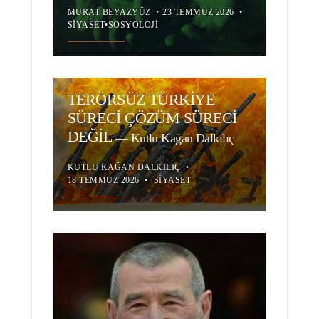
MURAT BEYAZYÜZ
•
23 TEMMUZ 2026
•
SIYASET
•
SOSYOLOJI
TERÖRSÜZ TÜRKİYE
SÜRECİ ÇÖZÜM SÜRECİ
DEĞİL
—
Kutlu Kağan Dalkılıç
KUTLU KAĞAN DALKILIÇ
•
18 TEMMUZ 2026
•
SIYASET