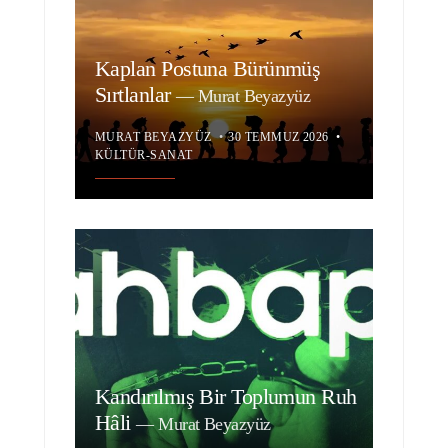
Kaplan Postuna Bürünmüş
Sırtlanlar
—
Murat Beyazyüz
MURAT BEYAZYÜZ
•
30 TEMMUZ 2026
•
KÜLTÜR-SANAT
Kandırılmış Bir Toplumun Ruh
Hâli
—
Murat Beyazyüz