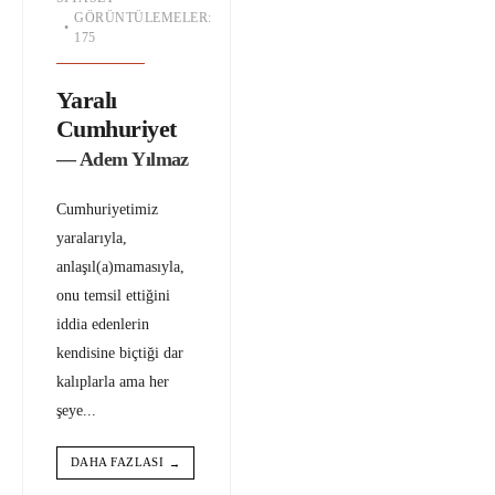
GÖRÜNTÜLEMELER:
•
175
Yaralı
Cumhuriyet
— Adem Yılmaz
Cumhuriyetimiz
yaralarıyla,
anlaşıl(a)mamasıyla,
onu temsil ettiğini
iddia edenlerin
kendisine biçtiği dar
kalıplarla ama her
şeye
...
DAHA FAZLASI
→