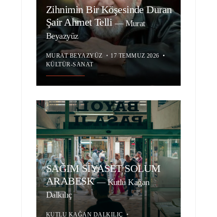
Zihnimin Bir Köşesinde Duran
Şair Ahmet Telli
—
Murat
Beyazyüz
MURAT BEYAZYÜZ
•
17 TEMMUZ 2026
•
KÜLTÜR-SANAT
SAĞIM SİYASET SOLUM
ARABESK
—
Kutlu Kağan
Dalkılıç
KUTLU KAĞAN DALKILIÇ
•