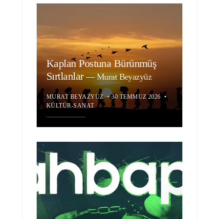
Kaplan Postuna Bürünmüş
Sırtlanlar
—
Murat Beyazyüz
MURAT BEYAZYÜZ
•
30 TEMMUZ 2026
•
KÜLTÜR-SANAT