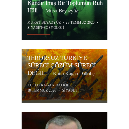
Kandırılmış Bir Toplumun Ruh
Hâli
—
Murat Beyazyüz
MURAT BEYAZYÜZ
•
23 TEMMUZ 2026
•
SIYASET
•
SOSYOLOJI
TERÖRSÜZ TÜRKİYE
SÜRECİ ÇÖZÜM SÜRECİ
DEĞİL
—
Kutlu Kağan Dalkılıç
KUTLU KAĞAN DALKILIÇ
•
18 TEMMUZ 2026
•
SIYASET