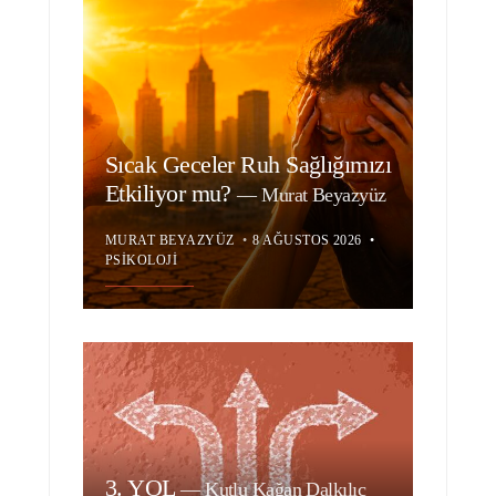
Sıcak Geceler Ruh Sağlığımızı
Etkiliyor mu?
—
Murat Beyazyüz
MURAT BEYAZYÜZ
•
8 AĞUSTOS 2026
•
PSIKOLOJI
3. YOL
—
Kutlu Kağan Dalkılıç