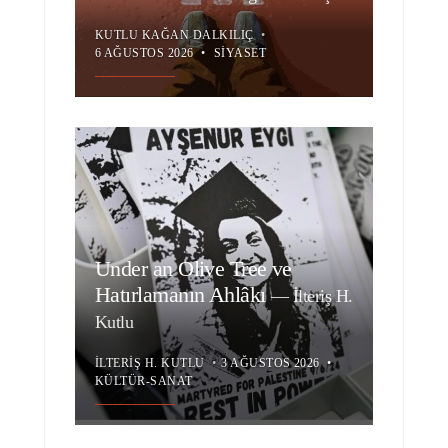
KUTLU KAĞAN DALKILIÇ
•
6 AĞUSTOS 2026
•
SIYASET
Under an Olive Tree ve
Hatırlamanın Ahlâkı
—
İlteriş H.
Kutlu
İLTERIŞ H. KUTLU
•
3 AĞUSTOS 2026
•
KÜLTÜR-SANAT