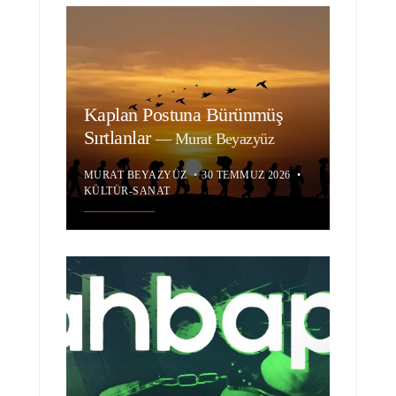
Kaplan Postuna Bürünmüş
Sırtlanlar
—
Murat Beyazyüz
MURAT BEYAZYÜZ
•
30 TEMMUZ 2026
•
KÜLTÜR-SANAT