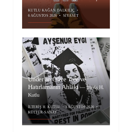
KUTLU KAĞAN DALKILIÇ
•
6 AĞUSTOS 2026
•
SIYASET
Under an Olive Tree ve
Hatırlamanın Ahlâkı
—
İlteriş H.
Kutlu
İLTERIŞ H. KUTLU
•
3 AĞUSTOS 2026
•
KÜLTÜR-SANAT