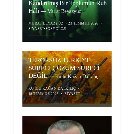
Kandırılmış Bir Toplumun Ruh
Hâli
—
Murat Beyazyüz
MURAT BEYAZYÜZ
•
23 TEMMUZ 2026
•
SIYASET
•
SOSYOLOJI
TERÖRSÜZ TÜRKİYE
SÜRECİ ÇÖZÜM SÜRECİ
DEĞİL
—
Kutlu Kağan Dalkılıç
KUTLU KAĞAN DALKILIÇ
•
18 TEMMUZ 2026
•
SIYASET