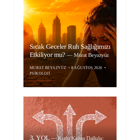
Sıcak Geceler Ruh Sağlığımızı
Etkiliyor mu?
—
Murat Beyazyüz
MURAT BEYAZYÜZ
•
8 AĞUSTOS 2026
•
PSIKOLOJI
3. YOL
—
Kutlu Kağan Dalkılıç