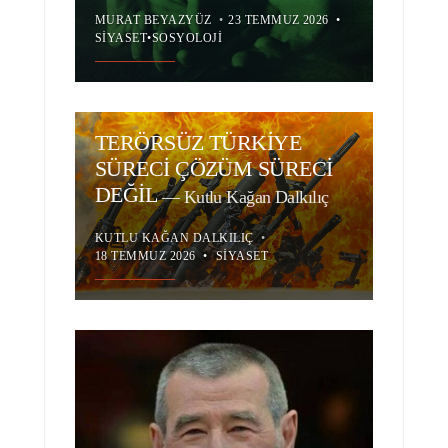
MURAT BEYAZYÜZ
•
23 TEMMUZ 2026
•
SIYASET
•
SOSYOLOJI
TERÖRSÜZ TÜRKİYE
SÜRECİ ÇÖZÜM SÜRECİ
DEĞİL
—
Kutlu Kağan Dalkılıç
KUTLU KAĞAN DALKILIÇ
•
18 TEMMUZ 2026
•
SIYASET