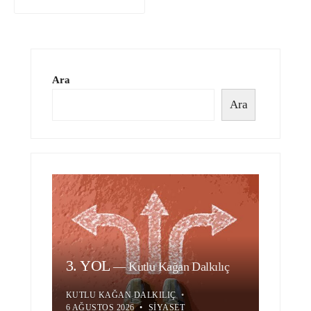
Ara
Ara
3. YOL
—
Kutlu Kağan Dalkılıç
KUTLU KAĞAN DALKILIÇ
•
6 AĞUSTOS 2026
•
SIYASET