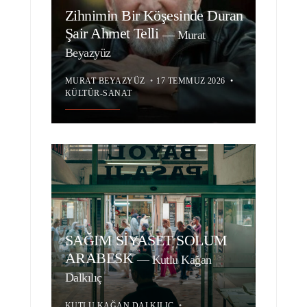
Zihnimin Bir Köşesinde Duran
Şair Ahmet Telli
—
Murat
Beyazyüz
MURAT BEYAZYÜZ
•
17 TEMMUZ 2026
•
KÜLTÜR-SANAT
SAĞIM SİYASET SOLUM
ARABESK
—
Kutlu Kağan
Dalkılıç
KUTLU KAĞAN DALKILIÇ
•