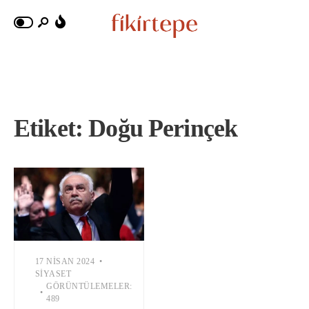
Etiket:
Doğu Perinçek
17 NISAN 2024
•
SIYASET
GÖRÜNTÜLEMELER:
•
489