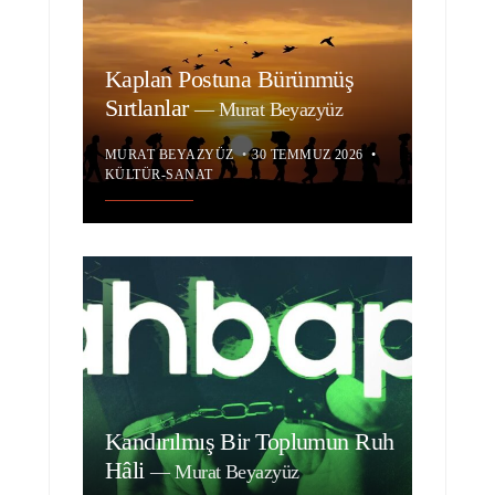
Kaplan Postuna Bürünmüş
Sırtlanlar
—
Murat Beyazyüz
MURAT BEYAZYÜZ
•
30 TEMMUZ 2026
•
KÜLTÜR-SANAT
Kandırılmış Bir Toplumun Ruh
Hâli
—
Murat Beyazyüz