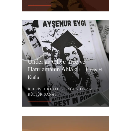
Under an Olive Tree ve
Hatırlamanın Ahlâkı
—
İlteriş H.
Kutlu
İLTERIŞ H. KUTLU
•
3 AĞUSTOS 2026
•
KÜLTÜR-SANAT