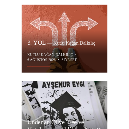
3. YOL
—
Kutlu Kağan Dalkılıç
KUTLU KAĞAN DALKILIÇ
•
6 AĞUSTOS 2026
•
SIYASET
Under an Olive Tree ve