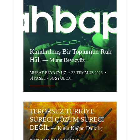
Kandırılmış Bir Toplumun Ruh
Hâli
—
Murat Beyazyüz
MURAT BEYAZYÜZ
•
23 TEMMUZ 2026
•
SIYASET
•
SOSYOLOJI
TERÖRSÜZ TÜRKİYE
SÜRECİ ÇÖZÜM SÜRECİ
DEĞİL
—
Kutlu Kağan Dalkılıç