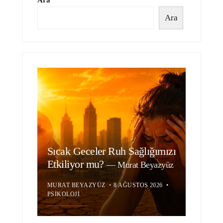
Ara
Sıcak Geceler Ruh Sağlığımızı
Etkiliyor mu?
—
Murat Beyazyüz
MURAT BEYAZYÜZ
•
8 AĞUSTOS 2026
•
PSIKOLOJI