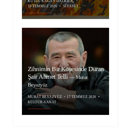
KUTLU KAĞAN DALKILIÇ
•
18 TEMMUZ 2026
•
SIYASET
Zihnimin Bir Köşesinde Duran
Şair Ahmet Telli
—
Murat
Beyazyüz
MURAT BEYAZYÜZ
•
17 TEMMUZ 2026
•
KÜLTÜR-SANAT