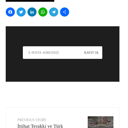
Facebook
Twitter
LinkedIn
WhatsApp
Telegram
Share
PREVIOUS STORY
İttihat Terakki ve Türk