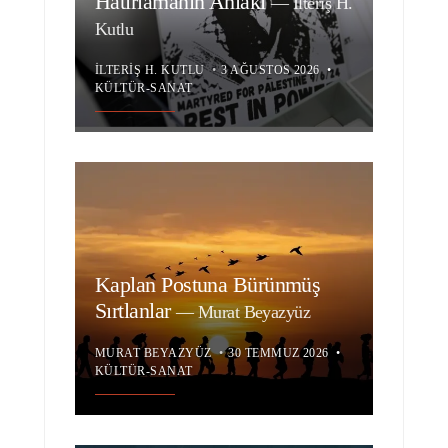
Hatırlamanın Ahlâkı
—
İlteriş H.
Kutlu
İLTERIŞ H. KUTLU
•
3 AĞUSTOS 2026
•
KÜLTÜR-SANAT
Kaplan Postuna Bürünmüş
Sırtlanlar
—
Murat Beyazyüz
MURAT BEYAZYÜZ
•
30 TEMMUZ 2026
•
KÜLTÜR-SANAT