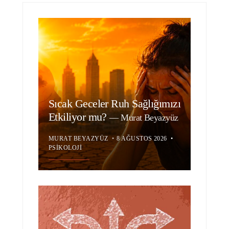
Sıcak Geceler Ruh Sağlığımızı
Etkiliyor mu?
—
Murat Beyazyüz
MURAT BEYAZYÜZ
•
8 AĞUSTOS 2026
•
PSIKOLOJI