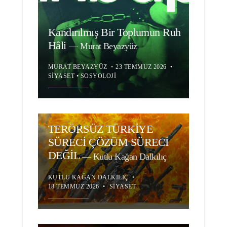
Kandırılmış Bir Toplumun Ruh
Hâli
—
Murat Beyazyüz
MURAT BEYAZYÜZ
•
23 TEMMUZ 2026
•
SIYASET
•
SOSYOLOJI
TERÖRSÜZ TÜRKİYE
SÜRECİ ÇÖZÜM SÜRECİ
DEĞİL
—
Kutlu Kağan Dalkılıç
KUTLU KAĞAN DALKILIÇ
•
18 TEMMUZ 2026
•
SIYASET