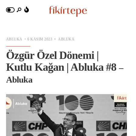
ABLUKA
•
6 KASIM 2023
•
ABLUKA
Özgür Özel Dönemi |
Kutlu Kağan | Abluka #8
–
Abluka