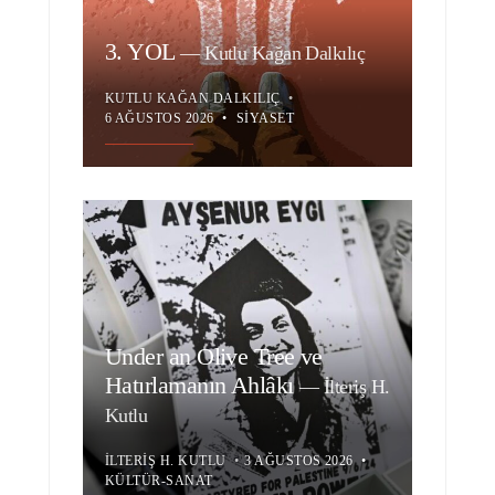
3. YOL
—
Kutlu Kağan Dalkılıç
KUTLU KAĞAN DALKILIÇ
•
6 AĞUSTOS 2026
•
SIYASET
Under an Olive Tree ve
Hatırlamanın Ahlâkı
—
İlteriş H.
Kutlu
İLTERIŞ H. KUTLU
•
3 AĞUSTOS 2026
•
KÜLTÜR-SANAT