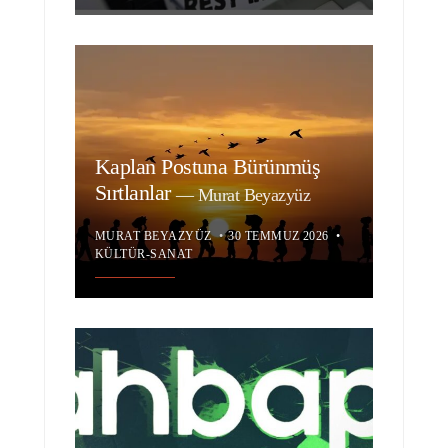
Kaplan Postuna Bürünmüş
Sırtlanlar
—
Murat Beyazyüz
MURAT BEYAZYÜZ
•
30 TEMMUZ 2026
•
KÜLTÜR-SANAT