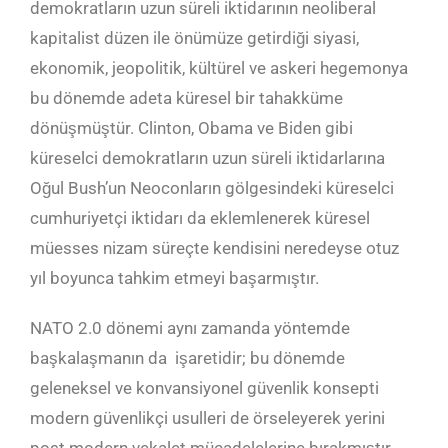
demokratların uzun süreli iktidarının neoliberal
kapitalist düzen ile önümüze getirdiği siyasi,
ekonomik, jeopolitik, kültürel ve askeri hegemonya
bu dönemde adeta küresel bir tahakküme
dönüşmüştür. Clinton, Obama ve Biden gibi
küreselci demokratların uzun süreli iktidarlarına
Oğul Bush’un Neoconların gölgesindeki küreselci
cumhuriyetçi iktidarı da eklemlenerek küresel
müesses nizam süreçte kendisini neredeyse otuz
yıl boyunca tahkim etmeyi başarmıştır.
NATO 2.0 dönemi aynı zamanda yöntemde
başkalaşmanın da işaretidir; bu dönemde
geleneksel ve konvansiyonel güvenlik konsepti
modern güvenlikçi usulleri de örseleyerek yerini
post modern vekalet mücadelelerine bırakmıştır.