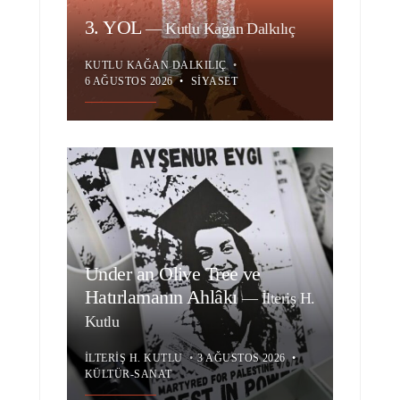
3. YOL
—
Kutlu Kağan Dalkılıç
KUTLU KAĞAN DALKILIÇ
•
6 AĞUSTOS 2026
•
SIYASET
Under an Olive Tree ve
Hatırlamanın Ahlâkı
—
İlteriş H.
Kutlu
İLTERIŞ H. KUTLU
•
3 AĞUSTOS 2026
•
KÜLTÜR-SANAT