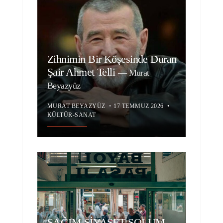
Zihnimin Bir Köşesinde Duran
Şair Ahmet Telli
—
Murat
Beyazyüz
MURAT BEYAZYÜZ
•
17 TEMMUZ 2026
•
KÜLTÜR-SANAT
SAĞIM SİYASET SOLUM