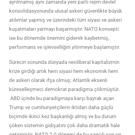
ayrılmamış aynı zamanda yeni parti rejim devlet
konsolidasyonunda ulusal askeri güvenlikte büyük
atılımlar yapmış ve üzerindeki tüm siyasi ve askeri
kuşatmaları yarmayı başarmıştır. NATO konsepti
ise bu dönemde önemini giderek kaybetmiş,
performans ve işlevselliğini yitirmeye başlamıştır.
Sürecin sonunda dünyada neoliberal kapitalizmin
krize girdiği artık hem siyasi hem ekonomik hem
de askeri olarak ifşa olmuş; Atlantik eksenli
küreselleşmeci demokrat paradigma çökmüştür.
ABD içinde bu paradigmaya karşı bayrak açan
Trump ve cumhuriyetçilerin iktidarı daha güçlü
biçimde ikinci kez başkanlığı almış ve bu durum
çöken sistemin gidişatını çok daha dramatik hale
getirmiştir. NATO 2.0 dönemi de bu sancılı son on