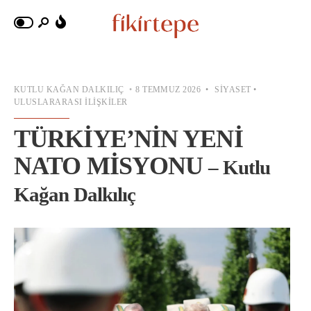
KUTLU KAĞAN DALKILIÇ
•
8 TEMMUZ 2026
•
SIYASET
•
ULUSLARARASI İLIŞKILER
TÜRKİYE’NİN YENİ
NATO MİSYONU
– Kutlu
Kağan Dalkılıç