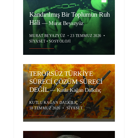
Kandırılmış Bir Toplumun Ruh
Hâli
—
Murat Beyazyüz
MURAT BEYAZYÜZ
•
23 TEMMUZ 2026
•
SIYASET
•
SOSYOLOJI
TERÖRSÜZ TÜRKİYE
SÜRECİ ÇÖZÜM SÜRECİ
DEĞİL
—
Kutlu Kağan Dalkılıç
KUTLU KAĞAN DALKILIÇ
•
18 TEMMUZ 2026
•
SIYASET