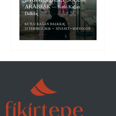
ARABESK
—
Kutlu Kağan
Dalkılıç
KUTLU KAĞAN DALKILIÇ
•
13 TEMMUZ 2026
•
SIYASET
•
SOSYOLOJI