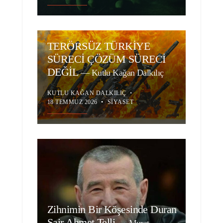
TERÖRSÜZ TÜRKİYE
SÜRECİ ÇÖZÜM SÜRECİ
DEĞİL
—
Kutlu Kağan Dalkılıç
KUTLU KAĞAN DALKILIÇ
•
18 TEMMUZ 2026
•
SIYASET
Zihnimin Bir Köşesinde Duran
Şair Ahmet Telli