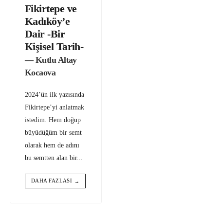
Fikirtepe ve
Kadıköy’e
Dair -Bir
Kişisel Tarih-
— Kutlu Altay
Kocaova
2024’ün ilk yazısında
Fikirtepe’yi anlatmak
istedim. Hem doğup
büyüdüğüm bir semt
olarak hem de adını
bu semtten alan bir
...
DAHA FAZLASI
→