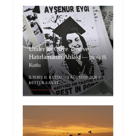
Under an Olive Tree ve
Hatırlamanın Ahlâkı
—
İlteriş H.
Kutlu
İLTERIŞ H. KUTLU
•
3 AĞUSTOS 2026
•
KÜLTÜR-SANAT