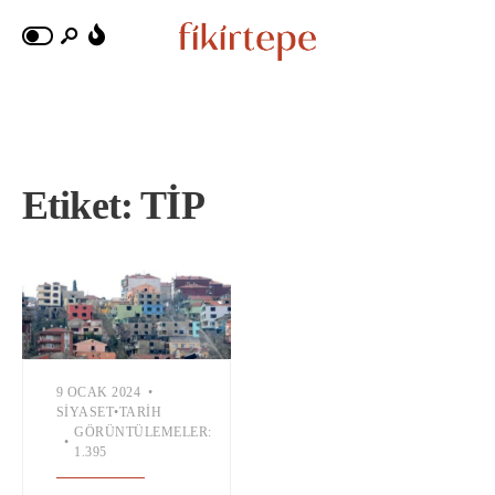
Etiket:
TİP
9 OCAK 2024
•
SIYASET
•
TARIH
GÖRÜNTÜLEMELER:
•
1.395