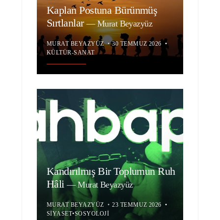
Kaplan Postuna Bürünmüş
Sırtlanlar
—
Murat Beyazyüz
MURAT BEYAZYÜZ
•
30 TEMMUZ 2026
•
KÜLTÜR-SANAT
Kandırılmış Bir Toplumun Ruh
Hâli
—
Murat Beyazyüz
MURAT BEYAZYÜZ
•
23 TEMMUZ 2026
•
SIYASET
•
SOSYOLOJI