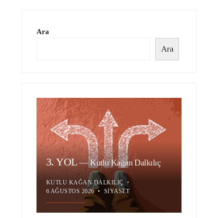
Ara
Ara
3. YOL
—
Kutlu Kağan Dalkılıç
KUTLU KAĞAN DALKILIÇ
•
6 AĞUSTOS 2026
•
SIYASET