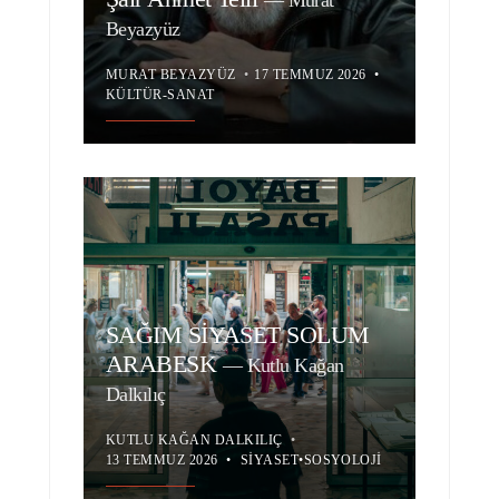
—
Murat
Beyazyüz
MURAT BEYAZYÜZ
•
17 TEMMUZ 2026
•
KÜLTÜR-SANAT
SAĞIM SİYASET SOLUM
ARABESK
—
Kutlu Kağan
Dalkılıç
KUTLU KAĞAN DALKILIÇ
•
13 TEMMUZ 2026
•
SIYASET
•
SOSYOLOJI