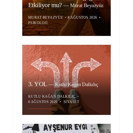
Etkiliyor mu?
—
Murat Beyazyüz
MURAT BEYAZYÜZ
•
8 AĞUSTOS 2026
•
PSIKOLOJI
3. YOL
—
Kutlu Kağan Dalkılıç
KUTLU KAĞAN DALKILIÇ
•
6 AĞUSTOS 2026
•
SIYASET