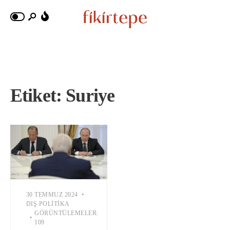
Etiket:
Suriye
30 TEMMUZ 2024
•
DIŞ POLITIKA
GÖRÜNTÜLEMELER:
•
109