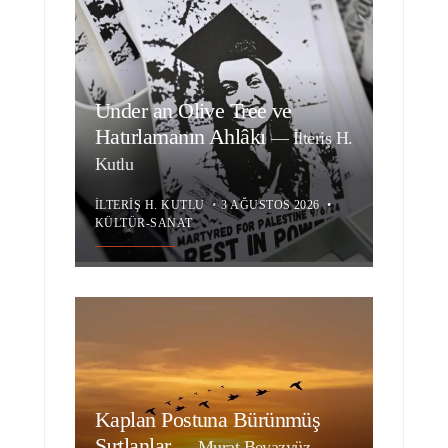
Under an Olive Tree ve
Hatırlamanın Ahlâkı
—
İlteriş H.
Kutlu
İLTERIŞ H. KUTLU
•
3 AĞUSTOS 2026
•
KÜLTÜR-SANAT
Kaplan Postuna Bürünmüş
Sırtlanlar
—
Murat Beyazyüz