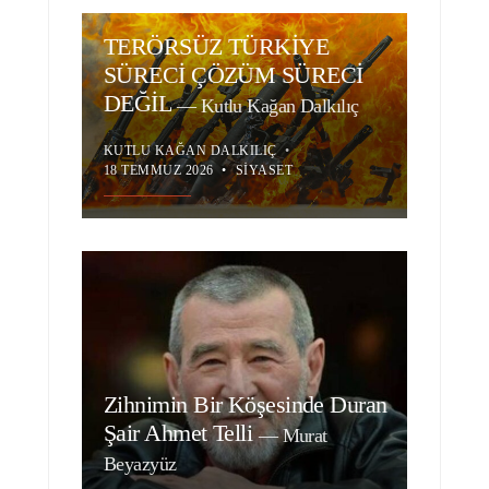
TERÖRSÜZ TÜRKİYE
SÜRECİ ÇÖZÜM SÜRECİ
DEĞİL
—
Kutlu Kağan Dalkılıç
KUTLU KAĞAN DALKILIÇ
•
18 TEMMUZ 2026
•
SIYASET
Zihnimin Bir Köşesinde Duran
Şair Ahmet Telli
—
Murat
Beyazyüz