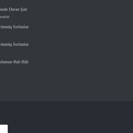
sinde Duran Şair
nonim
ünmüş Sırtlanlar
ünmüş Sırtlanlar
oplumun Ruh Hâli