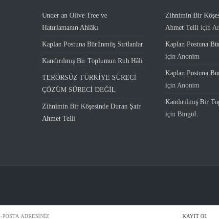
Under an Olive Tree ve
Zihnimin Bir Köşe
Hatırlamanın Ahlâkı
Ahmet Telli
için
A
Kaplan Postuna Bürünmüş Sırtlanlar
Kaplan Postuna Bür
için
Anonim
Kandırılmış Bir Toplumun Ruh Hâli
Kaplan Postuna Bür
TERÖRSÜZ TÜRKİYE SÜRECİ
için
Anonim
ÇÖZÜM SÜRECİ DEĞİL
Kandırılmış Bir T
Zihnimin Bir Köşesinde Duran Şair
için
BingüL
Ahmet Telli