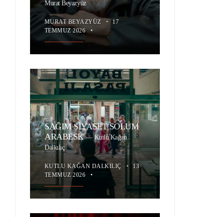
Murat Beyazyüz
MURAT BEYAZYÜZ
•
17
TEMMUZ 2026
•
SAĞIM SİYASET SOLUM
ARABESK
—
Kutlu Kağan
Dalkılıç
KUTLU KAĞAN DALKILIÇ
•
13
TEMMUZ 2026
•