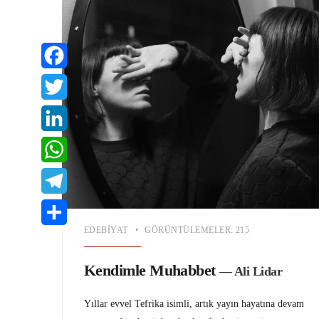
Facebook
Twitter
LinkedIn
WhatsApp
Telegram
EDEBIYAT
•
GÖRÜNTÜLEMELER: 215
Share
Kendimle Muhabbet
— Ali Lidar
Yıllar evvel Tefrika isimli, artık yayın hayatına devam