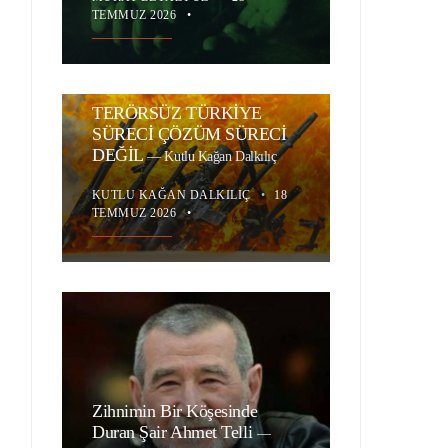
TEMMUZ 2026
•
TERÖRSÜZ TÜRKİYE
SÜRECİ ÇÖZÜM SÜRECİ
DEĞİL
—
Kutlu Kağan Dalkılıç
KUTLU KAĞAN DALKILIÇ
•
18
TEMMUZ 2026
•
Zihnimin Bir Köşesinde
Duran Şair Ahmet Telli
—