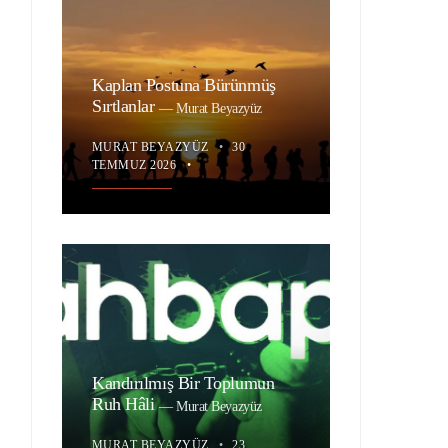
Kaplan Postuna Bürünmüş
Sırtlanlar
—
Murat Beyazyüz
MURAT BEYAZYÜZ
•
30
TEMMUZ 2026
•
Kandırılmış Bir Toplumun
Ruh Hâli
—
Murat Beyazyüz
MURAT BEYAZYÜZ
•
23