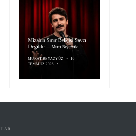
Mizahın Sınır Bekçisi Savcı
Değildir
—
Murat Beyazyüz
MURAT BEYAZYÜZ
•
10
TEMMUZ 2026
•
MLAR