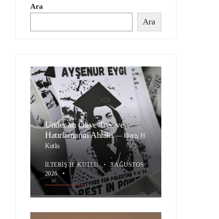
Ara
Ara
Under an Olive Tree ve
Hatırlamanın Ahlâkı
—
İlteriş H.
Kutlu
İLTERIŞ H. KUTLU
•
3 AĞUSTOS
2026
•