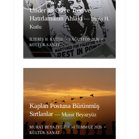
Under an Olive Tree ve
Hatırlamanın Ahlâkı
—
İlteriş H.
Kutlu
İLTERIŞ H. KUTLU
•
3 AĞUSTOS 2026
•
KÜLTÜR-SANAT
Kaplan Postuna Bürünmüş
Sırtlanlar
—
Murat Beyazyüz
MURAT BEYAZYÜZ
•
30 TEMMUZ 2026
•
KÜLTÜR-SANAT