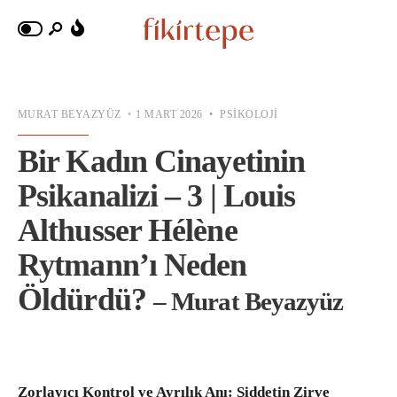
MURAT BEYAZYÜZ
•
1 MART 2026
•
PSIKOLOJI
Bir Kadın Cinayetinin
Psikanalizi – 3 | Louis
Althusser Hélène
Rytmann’ı Neden
Öldürdü?
– Murat Beyazyüz
Zorlayıcı Kontrol ve Ayrılık Anı: Şiddetin Zirve