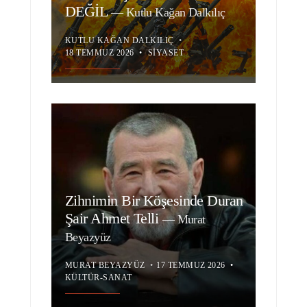
DEĞİL
—
Kutlu Kağan Dalkılıç
KUTLU KAĞAN DALKILIÇ
•
18 TEMMUZ 2026
•
SIYASET
Zihnimin Bir Köşesinde Duran
Şair Ahmet Telli
—
Murat
Beyazyüz
MURAT BEYAZYÜZ
•
17 TEMMUZ 2026
•
KÜLTÜR-SANAT