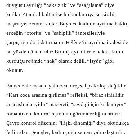
duygusu ayrılığı “haksızlık” ve “aşağılama” diye
kodlar. Ataerkil kültür ise bu kodlamaya sessiz bir
meşruiyet zemini sunar. Böylece kadının ayrılma hakkı,
erkeğin “otorite” ve “sahiplik” fantezileriyle
çarpıştığında risk tırmanır. Hélène’in ayrılma iradesi de
bu yüzden önemlidir: Bir ilişkiyi bitirme hakkı, failin
kurduğu rejimde “hak” olarak değil, “isyân” gibi
okunur.
Bu nedenle mesele yalnızca bireysel psikoloji değildir.
“Karı koca arasına girilmez” refleksi, “biraz sinirlidir
ama aslında iyidir” mazereti, “sevdiği için kıskanıyor”
romantizmi, kontrol rejiminin görünmezliğini artırır.
Çevre kontrol düzenini “ilişki dinamiği” diye okudukça
failin alanı genişler; kadın çoğu zaman yalnızlaştırılır.