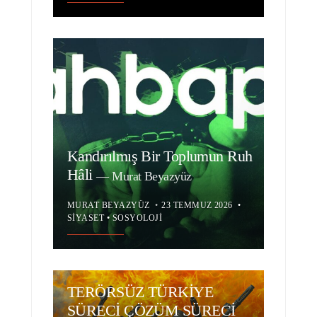
Kandırılmış Bir Toplumun Ruh
Hâli
—
Murat Beyazyüz
MURAT BEYAZYÜZ
•
23 TEMMUZ 2026
•
SIYASET
•
SOSYOLOJI
TERÖRSÜZ TÜRKİYE
SÜRECİ ÇÖZÜM SÜRECİ