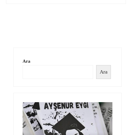
Ara
Ara