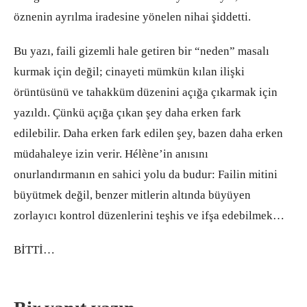
öznenin ayrılma iradesine yönelen nihai şiddetti.
Bu yazı, faili gizemli hale getiren bir “neden” masalı
kurmak için değil; cinayeti mümkün kılan ilişki
örüntüsünü ve tahakküm düzenini açığa çıkarmak için
yazıldı. Çünkü açığa çıkan şey daha erken fark
edilebilir. Daha erken fark edilen şey, bazen daha erken
müdahaleye izin verir. Hélène’in anısını
onurlandırmanın en sahici yolu da budur: Failin mitini
büyütmek değil, benzer mitlerin altında büyüyen
zorlayıcı kontrol düzenlerini teşhis ve ifşa edebilmek…
BİTTİ…