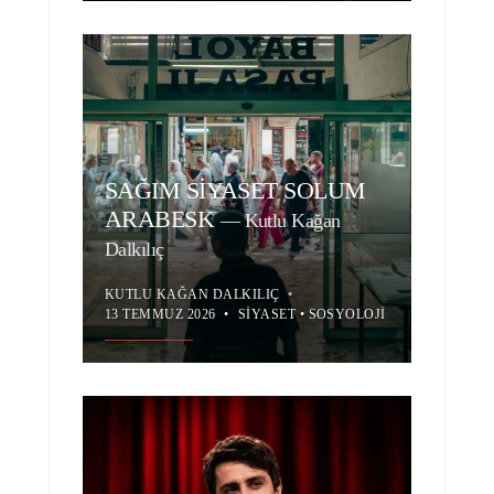
SAĞIM SİYASET SOLUM
ARABESK
—
Kutlu Kağan
Dalkılıç
KUTLU KAĞAN DALKILIÇ
•
13 TEMMUZ 2026
•
SIYASET
•
SOSYOLOJI