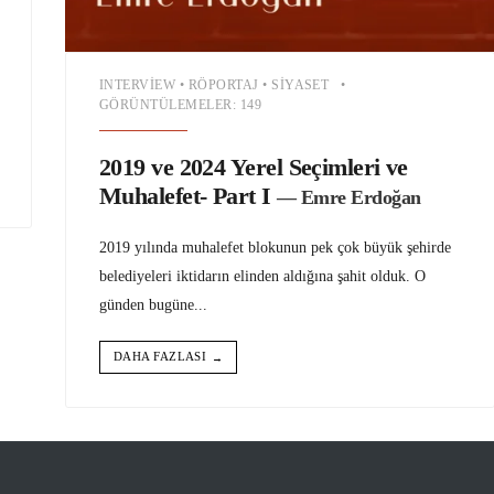
INTERVIEW
•
RÖPORTAJ
•
SIYASET
•
GÖRÜNTÜLEMELER: 149
2019 ve 2024 Yerel Seçimleri ve
Muhalefet- Part I
— Emre Erdoğan
2019 yılında muhalefet blokunun pek çok büyük şehirde
belediyeleri iktidarın elinden aldığına şahit olduk. O
günden bugüne
...
DAHA FAZLASI
→