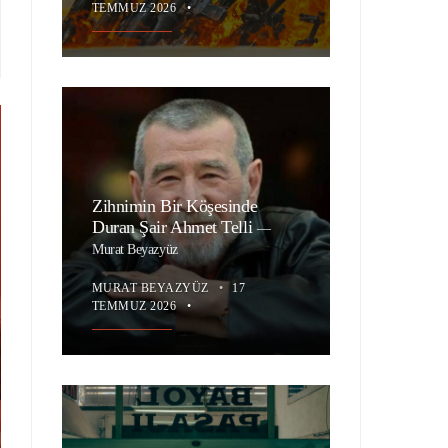
TEMMUZ 2026
•
Zihnimin Bir Köşesinde
Duran Şair Ahmet Telli
—
Murat Beyazyüz
MURAT BEYAZYÜZ
•
17
TEMMUZ 2026
•