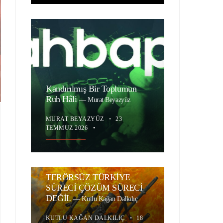
Kandırılmış Bir Toplumun
Ruh Hâli
—
Murat Beyazyüz
MURAT BEYAZYÜZ
•
23
TEMMUZ 2026
•
TERÖRSÜZ TÜRKİYE
SÜRECİ ÇÖZÜM SÜRECİ
DEĞİL
—
Kutlu Kağan Dalkılıç
KUTLU KAĞAN DALKILIÇ
•
18