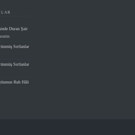
MLAR
sinde Duran Şair
nonim
ünmüş Sırtlanlar
ünmüş Sırtlanlar
oplumun Ruh Hâli