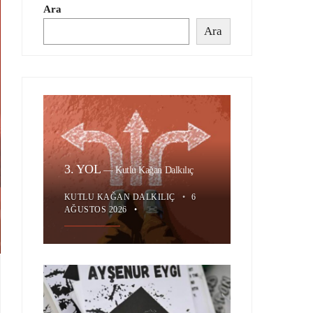
Ara
Ara
3. YOL
—
Kutlu Kağan Dalkılıç
KUTLU KAĞAN DALKILIÇ
•
6
AĞUSTOS 2026
•