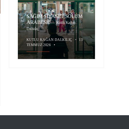
SAĞIM SİYASET SOLUM
ARABESK
—
Kutlu Kağan
Dalkılıç
KUTLU KAĞAN DALKILIÇ
•
13
TEMMUZ 2026
•