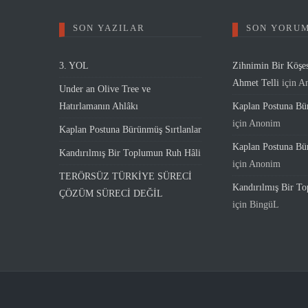
SON YAZILAR
SON YORU
3. YOL
Zihnimin Bir Köşe
Ahmet Telli
için
A
Under an Olive Tree ve
Hatırlamanın Ahlâkı
Kaplan Postuna Bür
için
Anonim
Kaplan Postuna Bürünmüş Sırtlanlar
Kaplan Postuna Bür
Kandırılmış Bir Toplumun Ruh Hâli
için
Anonim
TERÖRSÜZ TÜRKİYE SÜRECİ
Kandırılmış Bir T
ÇÖZÜM SÜRECİ DEĞİL
için
BingüL