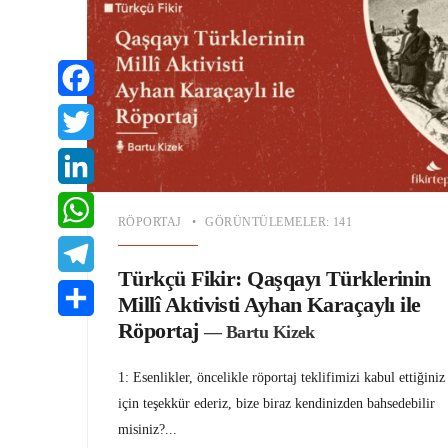
Facebook
Twitter
LinkedIn
RÖPORTAJ
•
GÖRÜNTÜLEMELER: 141
WhatsApp
Türkçü Fikir: Qaşqayı Türklerinin
Telegram
Millî Aktivisti Ayhan Karaçaylı ile
Röportaj
— Bartu Kizek
Share
1: Esenlikler, öncelikle röportaj teklifimizi kabul ettiğiniz
için teşekkür ederiz, bize biraz kendinizden bahsedebilir
misiniz?
...