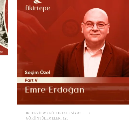
INTERVIEW
•
RÖPORTAJ
•
SIYASET
•
GÖRÜNTÜLEMELER: 123