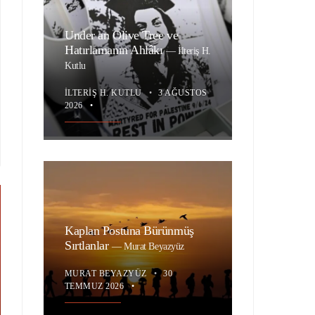
Under an Olive Tree ve
Hatırlamanın Ahlâkı
—
İlteriş H.
Kutlu
İLTERIŞ H. KUTLU
•
3 AĞUSTOS
2026
•
Kaplan Postuna Bürünmüş
Sırtlanlar
—
Murat Beyazyüz
MURAT BEYAZYÜZ
•
30
TEMMUZ 2026
•