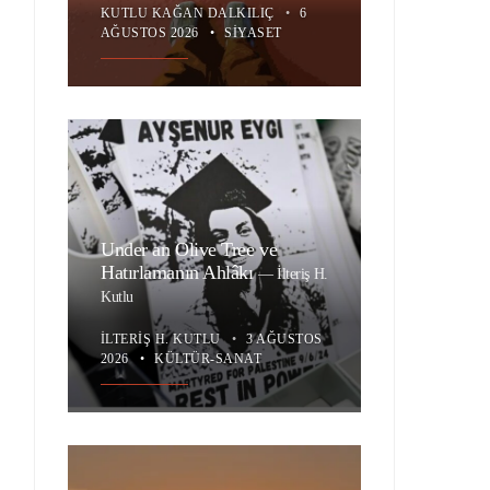
KUTLU KAĞAN DALKILIÇ
•
6
AĞUSTOS 2026
•
SIYASET
Under an Olive Tree ve
Hatırlamanın Ahlâkı
—
İlteriş H.
Kutlu
İLTERIŞ H. KUTLU
•
3 AĞUSTOS
2026
•
KÜLTÜR-SANAT