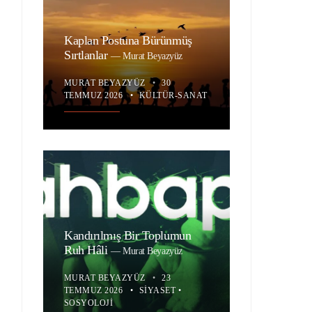
Kaplan Postuna Bürünmüş
Sırtlanlar
—
Murat Beyazyüz
MURAT BEYAZYÜZ
•
30
TEMMUZ 2026
•
KÜLTÜR-SANAT
Kandırılmış Bir Toplumun
Ruh Hâli
—
Murat Beyazyüz
MURAT BEYAZYÜZ
•
23
TEMMUZ 2026
•
SIYASET
•
SOSYOLOJI