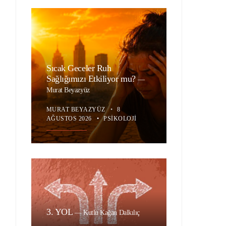
Sıcak Geceler Ruh
Sağlığımızı Etkiliyor mu?
—
Murat Beyazyüz
MURAT BEYAZYÜZ
•
8
AĞUSTOS 2026
•
PSIKOLOJI
3. YOL
—
Kutlu Kağan Dalkılıç