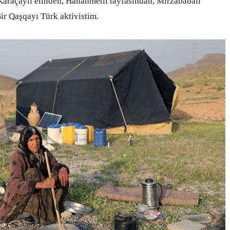
 Karaçaylı elinden, Hanahmetli tayfasından, Mirzababalı
ir Qaşqayı Türk aktivistim.