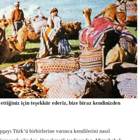
 ettiğiniz için teşekkür ederiz, bize biraz kendinizden
qayı Türk’ü birbirlerine varınca kendilerini nasıl