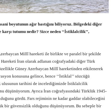
sani boyutunun ağır bastığını biliyoruz. Bölgedeki diğer
arşı tutumu nedir? Sizce neden ‘‘İstiklalcilik’’,
rbaycan Millî hareketi ile birlikte ve paralel bir şekilde
ı Hareketi İran olarak adlanan coğrafyadaki diğer Türk
 özellikle Güney Azerbaycan Millî hareketinden etkilenerek
asyon konusuna gelince, bence ‘‘İstiklal’’ sözcüğü
 ulusunun tarihini de incelediğimizde İstiklalcilik
unu düşünüyorum. Ayrıca İran coğrafyasındaki Türklük 1945-
lduğunu gördü. Fars rejiminin ne kadar gaddar olabileceğini
yük bir güvensizlik olduğunu düşünüyorum. Bu sebeple bir