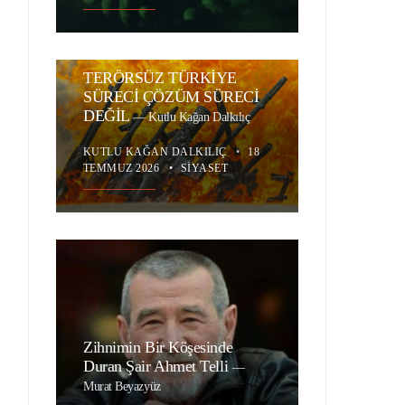
TERÖRSÜZ TÜRKİYE
SÜRECİ ÇÖZÜM SÜRECİ
DEĞİL
—
Kutlu Kağan Dalkılıç
KUTLU KAĞAN DALKILIÇ
•
18
TEMMUZ 2026
•
SIYASET
Zihnimin Bir Köşesinde
Duran Şair Ahmet Telli
—
Murat Beyazyüz