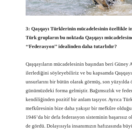
3: Qaşqayı Türklerinin mücadelesinin özellikle in
Türk grupların bu noktada Qaşqayı mücadelesine k
‘‘Federasyon’’ idealinden daha tutarlıdır?
Qaşqayıların mücadelesinin başından beri Güney Aze
ilerlediğini söyleyebiliriz ve bu kapsamda Qaşqay
unsurlarını bir bütün olarak görmüş, son yüzyılda
günümüzdeki forma gelmiştir. Bağımsızlık ve feder
kendiliğinden pozitif bir anlam taşıyor. Ayrıca Türk
mefkûresinin bize daha yakışır bir mefkûre olduğ
1946’da bir defa federasyon sisteminin başarısız o
de gördü. Dolayısıyla insanımızın hafızasında bü