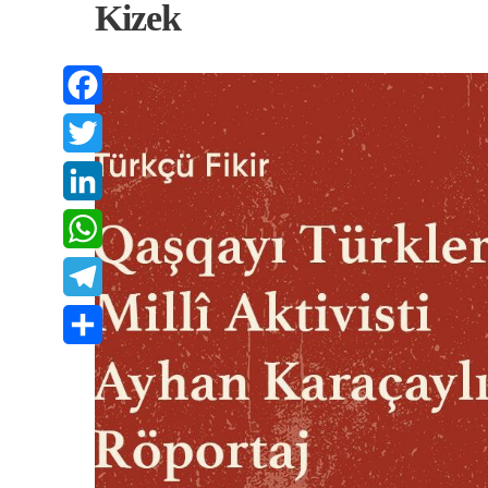
Kizek
Facebook
Twitter
LinkedIn
WhatsApp
Telegram
Share