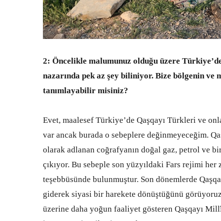
2: Öncelikle malumunuz olduğu üzere Türkiye’de
nazarında pek az şey biliniyor. Bize bölgenin ve
tanımlayabilir misiniz?
Evet, maalesef Türkiye’de Qaşqayı Türkleri ve onla
var ancak burada o sebeplere değinmeyeceğim. Qaşq
olarak adlanan coğrafyanın doğal gaz, petrol ve bir
çıkıyor. Bu sebeple son yüzyıldaki Fars rejimi her
teşebbüsünde bulunmuştur. Son dönemlerde Qaşqayı
giderek siyasi bir harekete dönüştüğünü görüyoruz.
üzerine daha yoğun faaliyet gösteren Qaşqayı Mill