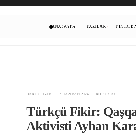
ANASAYFA
YAZILAR
FIKIRTE
BARTU KIZEK
•
7 HAZIRAN 2024
•
RÖPORTAJ
Türkçü Fikir: Qaşqa
Aktivisti Ayhan Kara