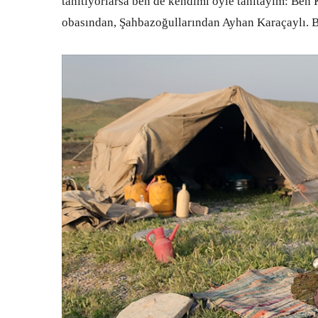
tanıtıyorlarsa ben de kendimi öyle tanıtayım: Ben
obasından, Şahbazoğullarından Ayhan Karaçaylı. B