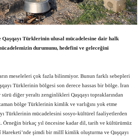
 Qaşqayı Türklerinin ulusal mücadelesine dair halk
 mücadelemizin durumunu, hedefini ve geleceğini
rın meseleleri çok fazla bilinmiyor. Bunun farklı sebepleri
ayı Türklerinin bölgesi son derece hassas bir bölge. İran
 sürü diğer yeraltı zenginlikleri Qaşqayı topraklarından
 zaman bölge Türklerinin kimlik ve varlığını yok etme
 Türklerinin mücadelesini sosyo-kültürel faaliyetlerden
 Örneğin birkaç yıl öncesine kadar dil, tarih ve kültürümüz
î Hareketi’nde şimdi bir millî kimlik oluşturma ve Qaşqayı