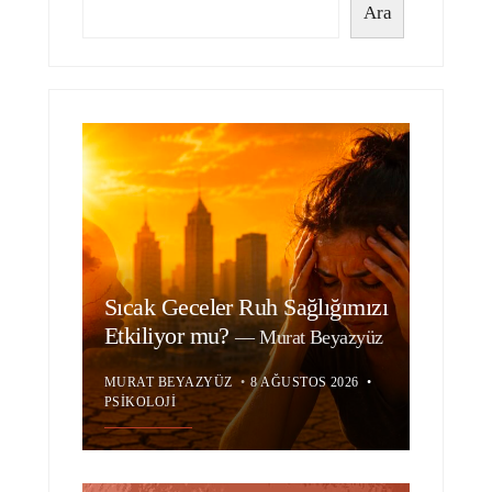
Ara
Sıcak Geceler Ruh Sağlığımızı
Etkiliyor mu?
—
Murat Beyazyüz
MURAT BEYAZYÜZ
•
8 AĞUSTOS 2026
•
PSIKOLOJI