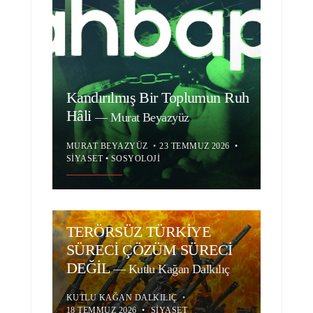
Kandırılmış Bir Toplumun Ruh
Hâli
—
Murat Beyazyüz
MURAT BEYAZYÜZ
•
23 TEMMUZ 2026
•
SIYASET
•
SOSYOLOJI
TERÖRSÜZ TÜRKİYE
SÜRECİ ÇÖZÜM SÜRECİ
DEĞİL
—
Kutlu Kağan Dalkılıç
KUTLU KAĞAN DALKILIÇ
•
18 TEMMUZ 2026
•
SIYASET