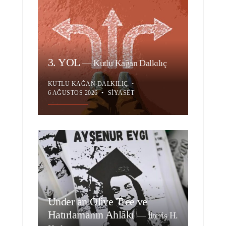
3. YOL
—
Kutlu Kağan Dalkılıç
KUTLU KAĞAN DALKILIÇ
•
6 AĞUSTOS 2026
•
SIYASET
Under an Olive Tree ve
Hatırlamanın Ahlâkı
—
İlteriş H.