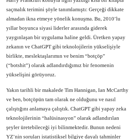
Harry Frankfurt konuyla ilgili yazdığı kısa bir kitapta
saçmalık terimini şöyle tanımlamıştı: Gerçeği dikkate
almadan ikna etmeye yönelik konuşma. Bu, 2010’lu
yıllar boyunca siyasi liderler arasında giderek
yaygınlaşan bir uygulama haline geldi. Üretken yapay
zekanın ve ChatGPT gibi teknolojilerin yükselişiyle
birlikte, meslektaşlarımın ve benim “botçöp”
(“botshit”) olarak adlandırdığımız bir fenomenin
yükselişini görüyoruz.
Yakın tarihli bir makalede Tim Hannigan, Ian McCarthy
ve ben, botçöpün tam olarak ne olduğunu ve nasıl
çalıştığını anlamaya çalıştık. ChatGPT gibi yapay zeka
teknolojilerinin “halüsinasyon” olarak adlandırılan
şeyler üretebileceği iyi bilinmektedir. Bunun nedeni
YZ’nin soruları istatistiksel bilgiye dayalı tahminler