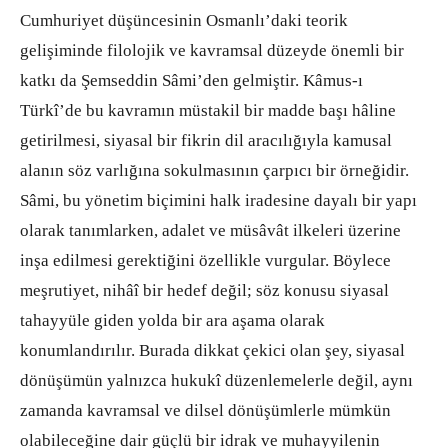
Cumhuriyet düşüncesinin Osmanlı’daki teorik
gelişiminde filolojik ve kavramsal düzeyde önemli bir
katkı da Şemseddin Sâmi’den gelmiştir. Kâmus-ı
Türkî’de bu kavramın müstakil bir madde başı hâline
getirilmesi, siyasal bir fikrin dil aracılığıyla kamusal
alanın söz varlığına sokulmasının çarpıcı bir örneğidir.
Sâmi, bu yönetim biçimini halk iradesine dayalı bir yapı
olarak tanımlarken, adalet ve müsâvât ilkeleri üzerine
inşa edilmesi gerektiğini özellikle vurgular. Böylece
meşrutiyet, nihâî bir hedef değil; söz konusu siyasal
tahayyüle giden yolda bir ara aşama olarak
konumlandırılır. Burada dikkat çekici olan şey, siyasal
dönüşümün yalnızca hukukî düzenlemelerle değil, aynı
zamanda kavramsal ve dilsel dönüşümlerle mümkün
olabileceğine dair güçlü bir idrak ve muhayyilenin