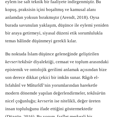
eylem ise salt teknik bir faaliyete indirgenmiştir. Bu
kopuş, praksisin içini boşaltmış ve kamusal alanı
anlamdan yoksun bırakmıştır (Arendt, 2018). Oysa
burada savunulan yaklaşım, düşünce ile eylemi yeniden
bir araya getirmeyi, siyasal düzeni etik sorumlulukla
temas hâlinde düşünmeyi gerekli kılar.
Bu noktada İslam düşünce geleneğinde geliştirilen
kevser
/
tekâsür
diyalektiği, cemaat ve toplum arasındaki
epistemik ve ontolojik gerilimi anlamak açısından bize
son derece dikkat çekici bir imkân sunar. Râgıb el-
Isfahânî ve Mâturîdî’nin yorumlarından hareketle
modern dönemde yapılan değerlendirmeler,
tekâsür
ün
nicel çoğunluğu;
kevser
in ise nitelikli, değer üreten
insan topluluğunu ifade ettiğini göstermektedir
(Düzgün, 2016). Bu yorum, fazîlet merkezli bir