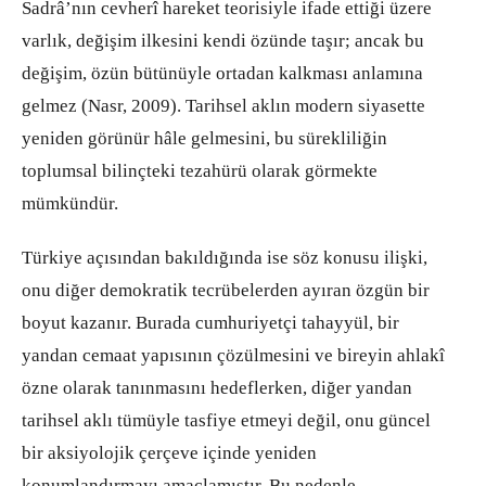
Sadrâ’nın cevherî hareket teorisiyle ifade ettiği üzere
varlık, değişim ilkesini kendi özünde taşır; ancak bu
değişim, özün bütünüyle ortadan kalkması anlamına
gelmez (Nasr, 2009). Tarihsel aklın modern siyasette
yeniden görünür hâle gelmesini, bu sürekliliğin
toplumsal bilinçteki tezahürü olarak görmekte
mümkündür.
Türkiye açısından bakıldığında ise söz konusu ilişki,
onu diğer demokratik tecrübelerden ayıran özgün bir
boyut kazanır. Burada cumhuriyetçi tahayyül, bir
yandan cemaat yapısının çözülmesini ve bireyin ahlakî
özne olarak tanınmasını hedeflerken, diğer yandan
tarihsel aklı tümüyle tasfiye etmeyi değil, onu güncel
bir aksiyolojik çerçeve içinde yeniden
konumlandırmayı amaçlamıştır. Bu nedenle