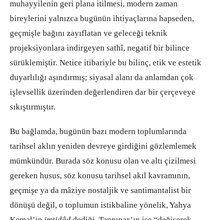
muhayyilenin geri plana itilmesi, modern zaman
bireylerini yalnızca bugünün ihtiyaçlarına hapseden,
geçmişle bağını zayıflatan ve geleceği teknik
projeksiyonlara indirgeyen sathî, negatif bir bilince
sürüklemiştir. Netice itibariyle bu bilinç, etik ve estetik
duyarlılığı aşındırmış; siyasal alanı da anlamdan çok
işlevsellik üzerinden değerlendiren dar bir çerçeveye
sıkıştırmıştır.
Bu bağlamda, bugünün bazı modern toplumlarında
tarihsel aklın yeniden devreye girdiğini gözlemlemek
mümkündür. Burada söz konusu olan ve altı çizilmesi
gereken husus, söz konusu tarihsel akıl kavramının,
geçmişe ya da mâziye nostaljik ve santimantalist bir
dönüşü değil, o toplumun istikbaline yönelik, Yahya
Kemal’in
imtidâd
dediği, Tanpınar’ın ise “değişerek