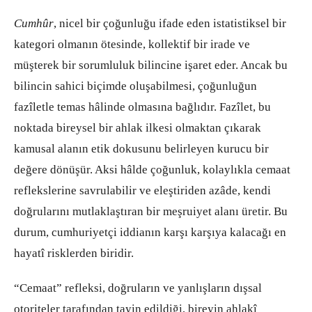
Cumhûr
, nicel bir çoğunluğu ifade eden istatistiksel bir
kategori olmanın ötesinde, kollektif bir irade ve
müşterek bir sorumluluk bilincine işaret eder. Ancak bu
bilincin sahici biçimde oluşabilmesi, çoğunluğun
fazîletle temas hâlinde olmasına bağlıdır. Fazîlet, bu
noktada bireysel bir ahlak ilkesi olmaktan çıkarak
kamusal alanın etik dokusunu belirleyen kurucu bir
değere dönüşür. Aksi hâlde çoğunluk, kolaylıkla cemaat
reflekslerine savrulabilir ve eleştiriden azâde, kendi
doğrularını mutlaklaştıran bir meşruiyet alanı üretir. Bu
durum, cumhuriyetçi iddianın karşı karşıya kalacağı en
hayatî risklerden biridir.
“Cemaat” refleksi, doğruların ve yanlışların dışsal
otoriteler tarafından tayin edildiği, bireyin ahlakî