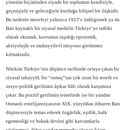
yönetim biçiminden ziyade bir toplumun kendisiyle,
geçmişiyle ve geleceğiyle kurduğu bilişsel bir ilişkidir.
Bu nedenle meseleyi yalnızca 1923’e indirgemek ya da
Batı kaynaklı bir siyasal modelin Türkiye’ye tatbiki
olarak okumak, kavramın taşıdığı epistemik,
aksiyolojik ve muhayyilevî misyonu görünmez
kılmaktadır.
Nitekim Türkiye’nin düşünce tarihinde ortaya çıkan bu
siyasal tahayyül, bir “sonuç”tan çok uzun bir teorik ve
sosyo-politik gerilimin âşikar hâli olarak karşımıza
çıkar. Bu pozitif gerilimin temelinde ise bir yandan
Osmanlı entelijansiyasının XIX. yüzyıldan itibaren Batı
düşüncesiyle temas ederek özgürlük, eşitlik, halk
egemenliği ve hukuk devleti gibi kavramlarla
yüzleşmesi, diğer yandan mensubu olunan İslam