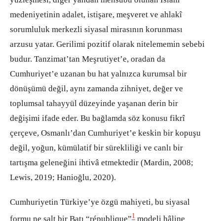
medeniyetinin adalet, istişare, meşveret ve ahlakî
sorumluluk merkezli siyasal mirasının korunması
arzusu yatar. Gerilimi pozitif olarak nitelememin sebebi
budur. Tanzimat’tan Meşrutiyet’e, oradan da
Cumhuriyet’e uzanan bu hat yalnızca kurumsal bir
dönüşümü değil, aynı zamanda zihniyet, değer ve
toplumsal tahayyül düzeyinde yaşanan derin bir
değişimi ifade eder. Bu bağlamda söz konusu fikrî
çerçeve, Osmanlı’dan Cumhuriyet’e keskin bir kopuşu
değil, yoğun, kümülatif bir sürekliliği ve canlı bir
tartışma geleneğini ihtivâ etmektedir (Mardin, 2008;
Lewis, 2019; Hanioğlu, 2020).
Cumhuriyetin Türkiye’ye özgü mahiyeti, bu siyasal
1
formu ne salt bir Batı “république”
modeli hâline