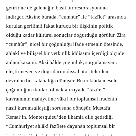
getirir ne de geleneğin basit bir restorasyonuna
indirger. Aksine burada, “cumhûr” ile “fazîlet” arasında
kurulan gerilimli fakat kurucu bir ilişkinin politik
olduğu kadar kültürel sonuçlar doğurduğu görülür. Zira
“cumhûr”, nicel bir çoğunluğu ifade etmenin ötesinde,
ahlakî ve bilişsel bir yetkinlik iddiasını içerdiği ölçüde
anlam kazanır. Aksi hâlde çoğunluk, sorgulamayan,
eleştirmeyen ve doğrularını dışsal otoritelerden
devralan bir kalabalığa dönüşür. Bu noktada mesele,
çoğunluğun iktidarı olmaktan ziyade “fazîlet”
kavramının mahiyetine vâkıf bir toplumsal iradenin
nasıl kurumsallaştığı sorusuna dönüşür. Mustafa
Kemal’in, Montesquieu’den ilhamla dile getirdiği
“Cumhuriyet ahlâkî fazîlete dayanan toplumsal bir
2