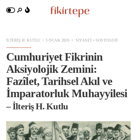
İLTERIŞ H. KUTLU
•
5 OCAK 2026
•
SIYASET
•
SOSYOLOJI
Cumhuriyet Fikrinin
Aksiyolojik Zemini:
Fazîlet, Tarihsel Akıl ve
İmparatorluk Muhayyilesi
– İlteriş H. Kutlu