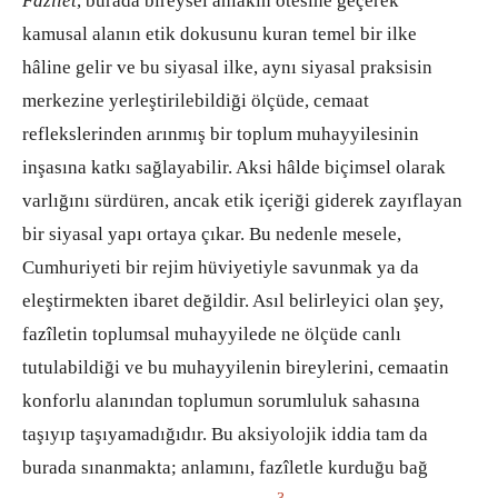
Fazîlet
, burada bireysel ahlâkın ötesine geçerek
kamusal alanın etik dokusunu kuran temel bir ilke
hâline gelir ve bu siyasal ilke, aynı siyasal praksisin
merkezine yerleştirilebildiği ölçüde, cemaat
reflekslerinden arınmış bir toplum muhayyilesinin
inşasına katkı sağlayabilir. Aksi hâlde biçimsel olarak
varlığını sürdüren, ancak etik içeriği giderek zayıflayan
bir siyasal yapı ortaya çıkar. Bu nedenle mesele,
Cumhuriyeti bir rejim hüviyetiyle savunmak ya da
eleştirmekten ibaret değildir. Asıl belirleyici olan şey,
fazîletin toplumsal muhayyilede ne ölçüde canlı
tutulabildiği ve bu muhayyilenin bireylerini, cemaatin
konforlu alanından toplumun sorumluluk sahasına
taşıyıp taşıyamadığıdır. Bu aksiyolojik iddia tam da
burada sınanmakta; anlamını, fazîletle kurduğu bağ