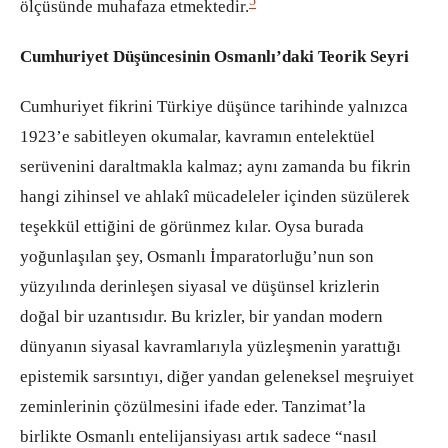
3
ölçüsünde muhafaza etmektedir.
Cumhuriyet Düşüncesinin Osmanlı’daki Teorik Seyri
Cumhuriyet fikrini Türkiye düşünce tarihinde yalnızca
1923’e sabitleyen okumalar, kavramın entelektüel
serüvenini daraltmakla kalmaz; aynı zamanda bu fikrin
hangi zihinsel ve ahlakî mücadeleler içinden süzülerek
teşekkül ettiğini de görünmez kılar. Oysa burada
yoğunlaşılan şey, Osmanlı İmparatorluğu’nun son
yüzyılında derinleşen siyasal ve düşünsel krizlerin
doğal bir uzantısıdır. Bu krizler, bir yandan modern
dünyanın siyasal kavramlarıyla yüzleşmenin yarattığı
epistemik sarsıntıyı, diğer yandan geleneksel meşruiyet
zeminlerinin çözülmesini ifade eder. Tanzimat’la
birlikte Osmanlı entelijansiyası artık sadece “nasıl