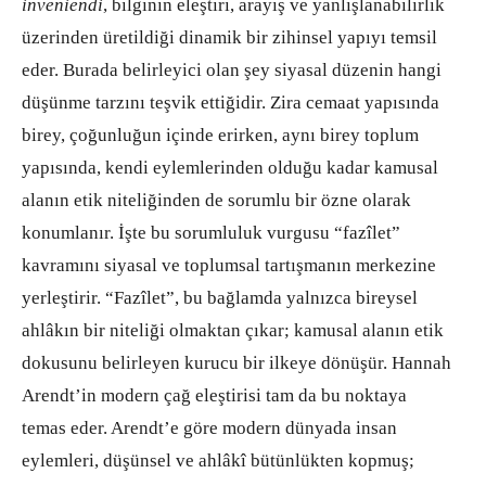
inveniendi
, bilginin eleştiri, arayış ve yanlışlanabilirlik
üzerinden üretildiği dinamik bir zihinsel yapıyı temsil
eder. Burada belirleyici olan şey siyasal düzenin hangi
düşünme tarzını teşvik ettiğidir. Zira cemaat yapısında
birey, çoğunluğun içinde erirken, aynı birey toplum
yapısında, kendi eylemlerinden olduğu kadar kamusal
alanın etik niteliğinden de sorumlu bir özne olarak
konumlanır. İşte bu sorumluluk vurgusu “fazîlet”
kavramını siyasal ve toplumsal tartışmanın merkezine
yerleştirir. “Fazîlet”, bu bağlamda yalnızca bireysel
ahlâkın bir niteliği olmaktan çıkar; kamusal alanın etik
dokusunu belirleyen kurucu bir ilkeye dönüşür. Hannah
Arendt’in modern çağ eleştirisi tam da bu noktaya
temas eder. Arendt’e göre modern dünyada insan
eylemleri, düşünsel ve ahlâkî bütünlükten kopmuş;