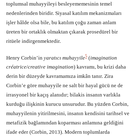
toplumsal muhayyileyi besleyememesinin temel
nedenlerinden biridir. Siyasal katılım mekanizmaları
işler hâlde olsa bile, bu katılım çoğu zaman anlam
üreten bir ortaklık olmaktan çıkarak prosedürel bir
ritüele indirgenmektedir.
5
Henry Corbin’in
yaratıcı muhayyile
(
imagination
créatrice
/
creative imagination
) kavramı, bu krizi daha
derin bir düzeyde kavramamıza imkân tanır. Zira
Corbin’e göre muhayyile ne salt bir hayal gücü ne de
irrasyonel bir kaçış alanıdır; bilakis insanın varlıkla
kurduğu ilişkinin kurucu unsurudur. Bu yüzden Corbin,
muhayyilenin yitirilmesini, insanın kendisini tarihsel ve
metafizik bağlamından koparması anlamına geldiğini
ifade eder (Corbin, 2013). Modern toplumlarda