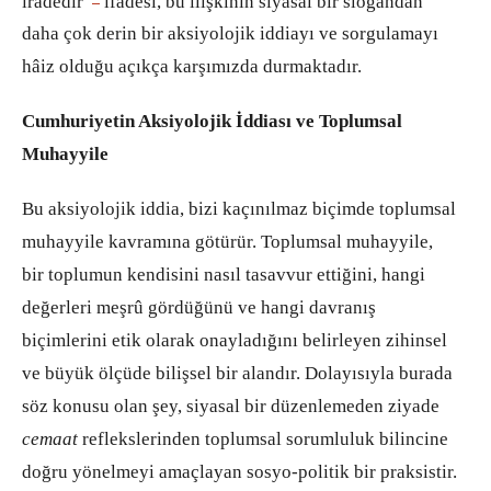
iradedir”
ifadesi, bu ilişkinin siyasal bir slogandan
daha çok derin bir aksiyolojik iddiayı ve sorgulamayı
hâiz olduğu açıkça karşımızda durmaktadır.
Cumhuriyetin Aksiyolojik İddiası ve Toplumsal
Muhayyile
Bu aksiyolojik iddia, bizi kaçınılmaz biçimde toplumsal
muhayyile kavramına götürür. Toplumsal muhayyile,
bir toplumun kendisini nasıl tasavvur ettiğini, hangi
değerleri meşrû gördüğünü ve hangi davranış
biçimlerini etik olarak onayladığını belirleyen zihinsel
ve büyük ölçüde bilişsel bir alandır. Dolayısıyla burada
söz konusu olan şey, siyasal bir düzenlemeden ziyade
cemaat
reflekslerinden toplumsal sorumluluk bilincine
doğru yönelmeyi amaçlayan sosyo-politik bir praksistir.