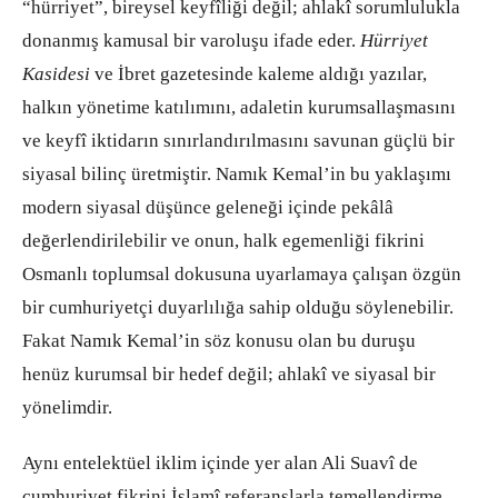
“hürriyet”, bireysel keyfîliği değil; ahlakî sorumlulukla
donanmış kamusal bir varoluşu ifade eder.
Hürriyet
Kasidesi
ve İbret gazetesinde kaleme aldığı yazılar,
halkın yönetime katılımını, adaletin kurumsallaşmasını
ve keyfî iktidarın sınırlandırılmasını savunan güçlü bir
siyasal bilinç üretmiştir. Namık Kemal’in bu yaklaşımı
modern siyasal düşünce geleneği içinde pekâlâ
değerlendirilebilir ve onun, halk egemenliği fikrini
Osmanlı toplumsal dokusuna uyarlamaya çalışan özgün
bir cumhuriyetçi duyarlılığa sahip olduğu söylenebilir.
Fakat Namık Kemal’in söz konusu olan bu duruşu
henüz kurumsal bir hedef değil; ahlakî ve siyasal bir
yönelimdir.
Aynı entelektüel iklim içinde yer alan Ali Suavî de
cumhuriyet fikrini İslamî referanslarla temellendirme