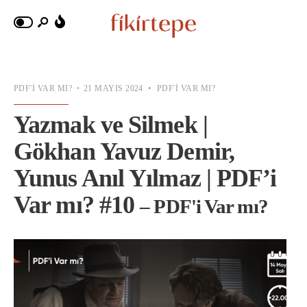
PDF'I VAR MI?
•
21 MAYIS 2024
•
PDF'I VAR MI?
Yazmak ve Silmek |
Gökhan Yavuz Demir,
Yunus Anıl Yılmaz | PDF’i
Var mı? #10
– PDF'i Var mı?