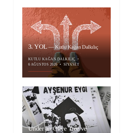
3. YOL
—
Kutlu Kağan Dalkılıç
KUTLU KAĞAN DALKILIÇ
•
6 AĞUSTOS 2026
•
SIYASET
Under an Olive Tree ve