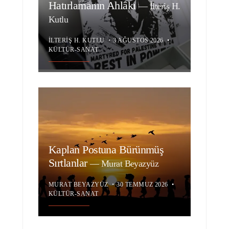
Hatırlamanın Ahlâkı
—
İlteriş H.
Kutlu
İLTERIŞ H. KUTLU
•
3 AĞUSTOS 2026
•
KÜLTÜR-SANAT
Kaplan Postuna Bürünmüş
Sırtlanlar
—
Murat Beyazyüz
MURAT BEYAZYÜZ
•
30 TEMMUZ 2026
•
KÜLTÜR-SANAT