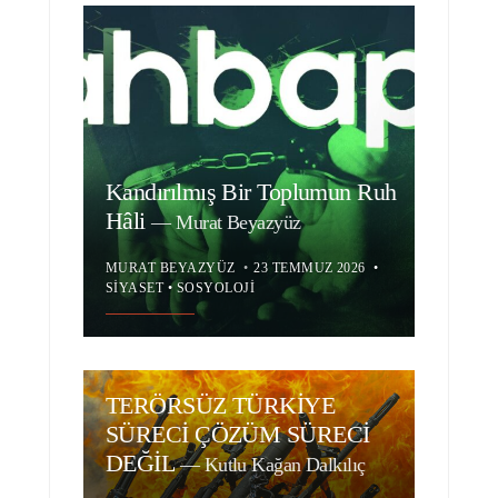
Kandırılmış Bir Toplumun Ruh
Hâli
—
Murat Beyazyüz
MURAT BEYAZYÜZ
•
23 TEMMUZ 2026
•
SIYASET
•
SOSYOLOJI
TERÖRSÜZ TÜRKİYE
SÜRECİ ÇÖZÜM SÜRECİ
DEĞİL
—
Kutlu Kağan Dalkılıç