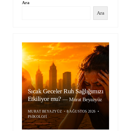
Ara
Ara
Sıcak Geceler Ruh Sağlığımızı
Etkiliyor mu?
—
Murat Beyazyüz
MURAT BEYAZYÜZ
•
8 AĞUSTOS 2026
•
PSIKOLOJI