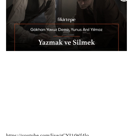
https://youtube.com/live/rCYI1tWf4lo