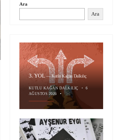
Ara
Ara
3. YOL
—
Kutlu Kağan Dalkılıç
KUTLU KAĞAN DALKILIÇ
•
6
AĞUSTOS 2026
•