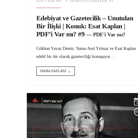
PDF'I VAR MI?
•
GÖRÜNTÜLEMELER: 65
Edebiyat ve Gazetecilik – Unutulan
Bir İlişki | Konuk: Esat Kaplan |
PDF’i Var mı? #9
— PDF'i Var mı?
Gökhan Yavuz Demir, Yunus Anıl Yılmaz ve Esat Kaplan
edebî bir tür olarak gazeteciliği konuşuyor.
...
DAHA FAZLASI
→