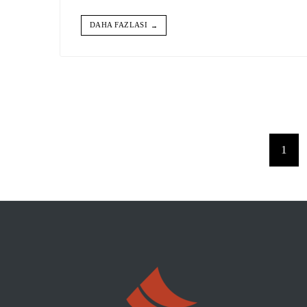
DAHA FAZLASI
→
Yazı
sayfalaması
1