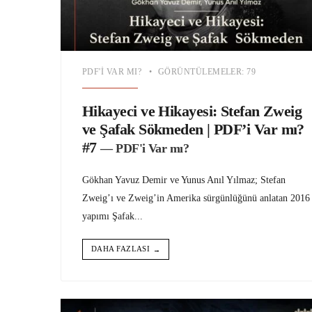
PDF'I VAR MI?
•
GÖRÜNTÜLEMELER: 79
Hikayeci ve Hikayesi: Stefan Zweig
ve Şafak Sökmeden | PDF’i Var mı?
#7
— PDF'i Var mı?
Gökhan Yavuz Demir ve Yunus Anıl Yılmaz; Stefan
Zweig’ı ve Zweig’in Amerika sürgünlüğünü anlatan 2016
yapımı Şafak
...
DAHA FAZLASI
→