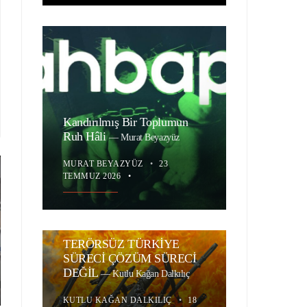
Kandırılmış Bir Toplumun
Ruh Hâli
—
Murat Beyazyüz
MURAT BEYAZYÜZ
•
23
TEMMUZ 2026
•
TERÖRSÜZ TÜRKİYE
SÜRECİ ÇÖZÜM SÜRECİ
DEĞİL
—
Kutlu Kağan Dalkılıç
KUTLU KAĞAN DALKILIÇ
•
18