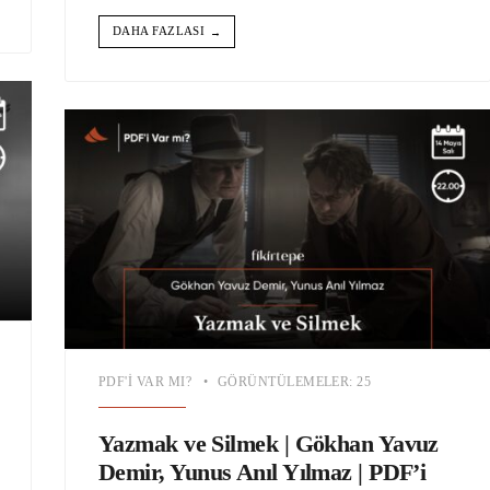
DAHA FAZLASI
→
PDF'I VAR MI?
•
GÖRÜNTÜLEMELER: 25
Yazmak ve Silmek | Gökhan Yavuz
Demir, Yunus Anıl Yılmaz | PDF’i