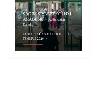
SAĞIM SİYASET SOLUM
ARABESK
—
Kutlu Kağan
Dalkılıç
KUTLU KAĞAN DALKILIÇ
•
13
TEMMUZ 2026
•