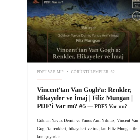
PDF'I VAR MI?
•
GÖRÜNTÜLEMELER: 62
Vincent’tan Van Gogh’a: Renkler,
Hikayeler ve İmaj | Filiz Mungan |
PDF’i Var mı? #5
— PDF'i Var mı?
Gökhan Yavuz Demir ve Yunus Anıl Yılmaz; Vincent Van
Gogh’ta renkleri, hikayeleri ve imajları Filiz Mungan ile
konuşuyorlar.
...