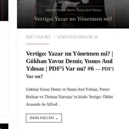
PDF'I VAR MI?
•
GÖRÜNTÜLEMELER: 60
Vertigo: Yazar mı Yönetmen mi? |
Gökhan Yavuz Demir, Yunus Anıl
Yılmaz | PDF’i Var mı? #6
— PDF'i
Var mı?
Gökhan Yavuz Demir ve Yunus Anıl Yılmaz; Pierre
Boileau ve Thomas Narcejac’ın kitabı Vertigo: Ölüler
Arasında ile Alfred
...
DAHA FAZLASI
→