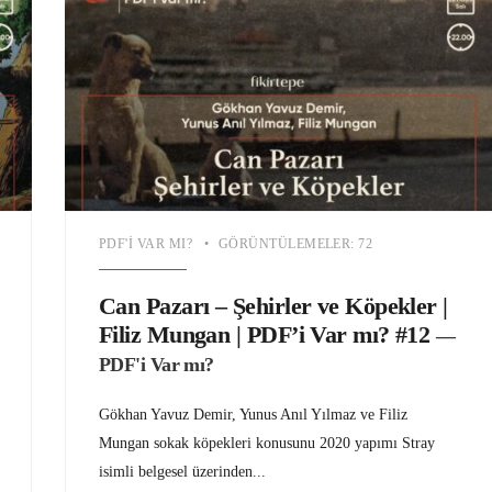
PDF'I VAR MI?
•
GÖRÜNTÜLEMELER: 72
Can Pazarı – Şehirler ve Köpekler |
Filiz Mungan | PDF’i Var mı? #12
—
PDF'i Var mı?
Gökhan Yavuz Demir, Yunus Anıl Yılmaz ve Filiz
Mungan sokak köpekleri konusunu 2020 yapımı Stray
isimli belgesel üzerinden
...