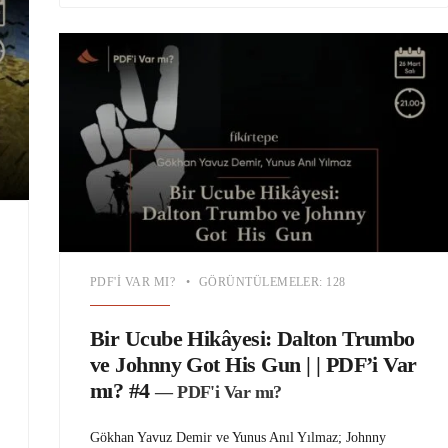
PDF'I VAR MI?
•
GÖRÜNTÜLEMELER: 128
Bir Ucube Hikâyesi: Dalton Trumbo
ve Johnny Got His Gun | | PDF’i Var
mı? #4
— PDF'i Var mı?
Gökhan Yavuz Demir ve Yunus Anıl Yılmaz; Johnny