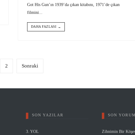
Got His Gun’ın 1939’da çıkan kitabını, 1971’de çıkan
filmini
...
DAHA FAZLASI
→
2
Sonraki
SON YAZILAR
SON YORU
3. YOL
Zihnimin Bir Köşe