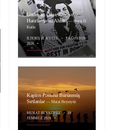
Under an Olive Tree ve
Hatırlamanın Ahlâkı
—
İlteriş H.
Kutlu
İLTERIŞ H. KUTLU
•
3 AĞUSTOS
2026
•
Kaplan Postuna Bürünmüş
Sırtlanlar
—
Murat Beyazyüz
MURAT BEYAZYÜZ
•
30
TEMMUZ 2026
•