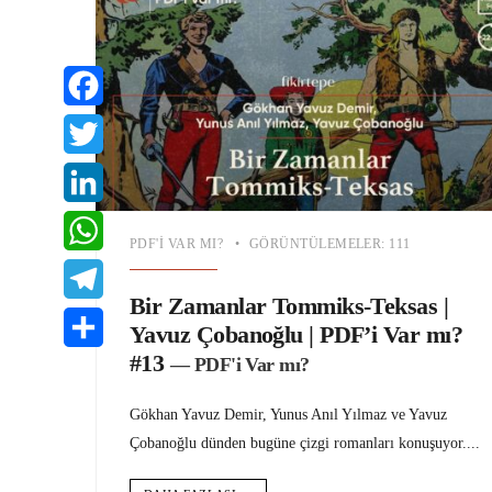
Facebook
Twitter
LinkedIn
PDF'I VAR MI?
•
GÖRÜNTÜLEMELER: 111
WhatsApp
Bir Zamanlar Tommiks-Teksas |
Telegram
Yavuz Çobanoğlu | PDF’i Var mı?
#13
— PDF'i Var mı?
Share
Gökhan Yavuz Demir, Yunus Anıl Yılmaz ve Yavuz
Çobanoğlu dünden bugüne çizgi romanları konuşuyor.
...