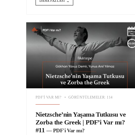
DAHA FAZLASI
→
PDF'I VAR MI?
•
GÖRÜNTÜLEMELER: 114
Nietzsche’nin Yaşama Tutkusu ve
Zorba the Greek | PDF’i Var mı?
#11
— PDF'i Var mı?