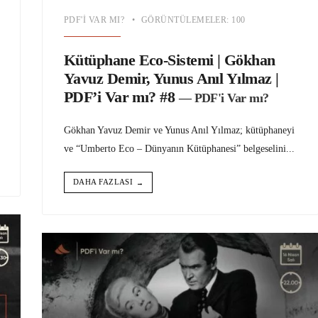
PDF'I VAR MI?
•
GÖRÜNTÜLEMELER: 100
Kütüphane Eco-Sistemi | Gökhan
Yavuz Demir, Yunus Anıl Yılmaz |
PDF’i Var mı? #8
— PDF'i Var mı?
Gökhan Yavuz Demir ve Yunus Anıl Yılmaz; kütüphaneyi
ve “Umberto Eco – Dünyanın Kütüphanesi” belgeselini
...
DAHA FAZLASI
→