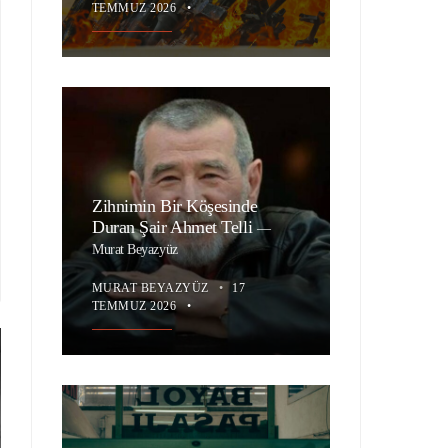
TEMMUZ 2026
•
Zihnimin Bir Köşesinde
Duran Şair Ahmet Telli
—
Murat Beyazyüz
MURAT BEYAZYÜZ
•
17
TEMMUZ 2026
•