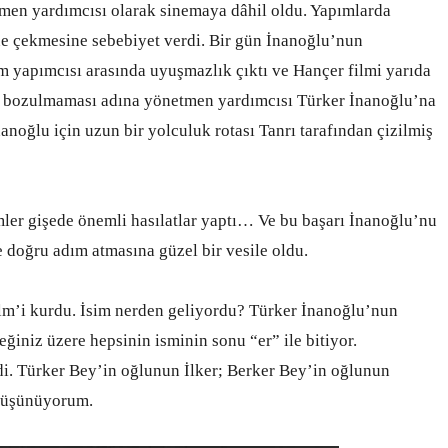
tmen yardımcısı olarak sinemaya dâhil oldu. Yapımlarda
ine çekmesine sebebiyet verdi. Bir gün İnanoğlu’nun
m yapımcısı arasında uyuşmazlık çıktı ve Hançer filmi yarıda
n bozulmaması adına yönetmen yardımcısı Türker İnanoğlu’na
nanoğlu için uzun bir yolculuk rotası Tanrı tarafından çizilmiş
lmler gişede önemli hasılatlar yaptı… Ve bu başarı İnanoğlu’nu
doğru adım atmasına güzel bir vesile oldu.
Film’i kurdu. İsim nerden geliyordu? Türker İnanoğlu’nun
eğiniz üzere hepsinin isminin sonu “er” ile bitiyor.
di. Türker Bey’in oğlunun İlker; Berker Bey’in oğlunun
 düşünüyorum.