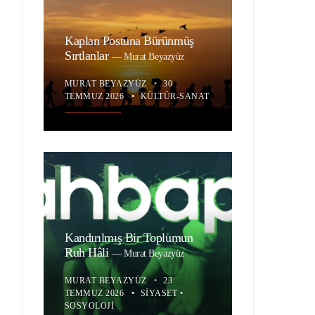
Kaplan Postuna Bürünmüş
Sırtlanlar
—
Murat Beyazyüz
MURAT BEYAZYÜZ
•
30
TEMMUZ 2026
•
KÜLTÜR-SANAT
Kandırılmış Bir Toplumun
Ruh Hâli
—
Murat Beyazyüz
MURAT BEYAZYÜZ
•
23
TEMMUZ 2026
•
SIYASET
•
SOSYOLOJI