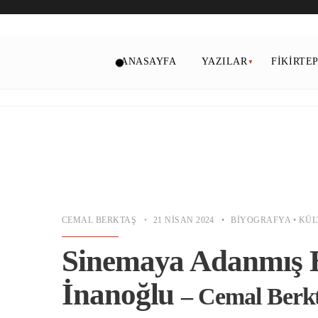
ANASAYFA
YAZILAR
FIKIRTE
CEMAL BERKTAŞ
•
21 NISAN 2024
•
BIYOGRAFYA
•
KÜL
Sinemaya Adanmış 
İnanoğlu
– Cemal Berk