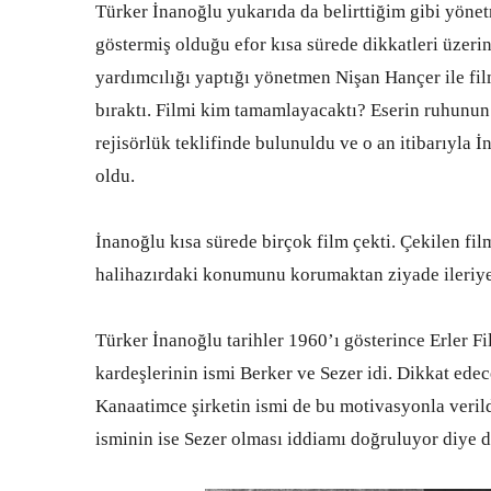
Türker İnanoğlu yukarıda da belirttiğim gibi yöne
göstermiş olduğu efor kısa sürede dikkatleri üzer
yardımcılığı yaptığı yönetmen Nişan Hançer ile fil
bıraktı. Filmi kim tamamlayacaktı? Eserin ruhunu
rejisörlük teklifinde bulunuldu ve o an itibarıyla İ
oldu.
İnanoğlu kısa sürede birçok film çekti. Çekilen fi
halihazırdaki konumunu korumaktan ziyade ileriye 
Türker İnanoğlu tarihler 1960’ı gösterince Erler 
kardeşlerinin ismi Berker ve Sezer idi. Dikkat edec
Kanaatimce şirketin ismi de bu motivasyonla veril
isminin ise Sezer olması iddiamı doğruluyor diye