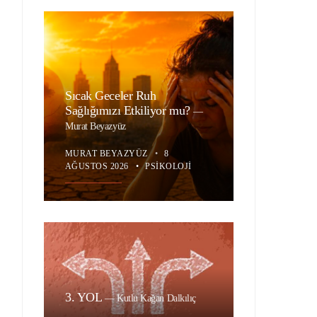
Sıcak Geceler Ruh
Sağlığımızı Etkiliyor mu?
—
Murat Beyazyüz
MURAT BEYAZYÜZ
•
8
AĞUSTOS 2026
•
PSIKOLOJI
3. YOL
—
Kutlu Kağan Dalkılıç