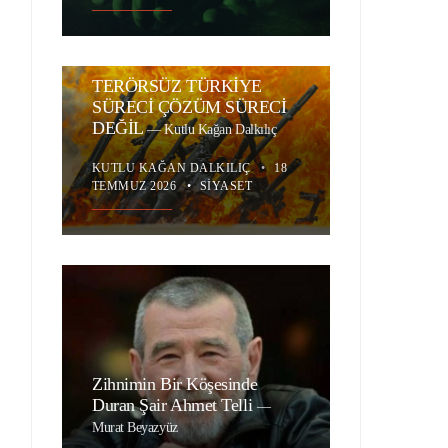
TERÖRSÜZ TÜRKİYE
SÜRECİ ÇÖZÜM SÜRECİ
DEĞİL
—
Kutlu Kağan Dalkılıç
KUTLU KAĞAN DALKILIÇ
•
18
TEMMUZ 2026
•
SIYASET
Zihnimin Bir Köşesinde
Duran Şair Ahmet Telli
—
Murat Beyazyüz