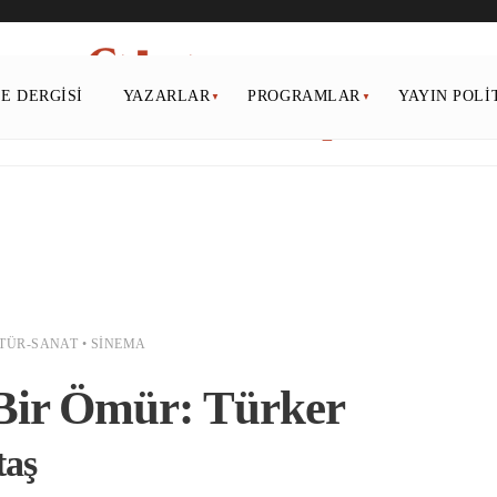
PE DERGISI
YAZARLAR
PROGRAMLAR
YAYIN POLI
TÜR-SANAT
•
SINEMA
Bir Ömür: Türker
taş