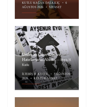
KUTLU KAĞAN DALKILIÇ
•
6
AĞUSTOS 2026
•
SIYASET
Under an Olive Tree ve
Hatırlamanın Ahlâkı
—
İlteriş H.
Kutlu
İLTERIŞ H. KUTLU
•
3 AĞUSTOS
2026
•
KÜLTÜR-SANAT