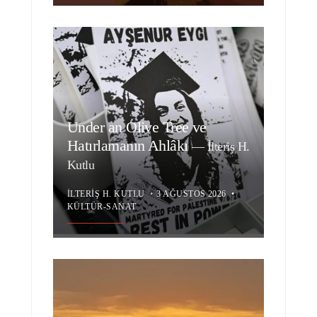
Under an Olive Tree ve
Hatırlamanın Ahlâkı
—
İlteriş H.
Kutlu
İLTERIŞ H. KUTLU
•
3 AĞUSTOS 2026
•
KÜLTÜR-SANAT