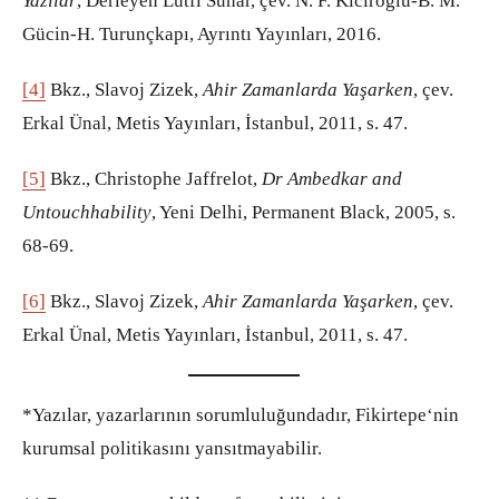
Yazılar
, Derleyen Lütfi Sunar, çev. N. F. Kıcıroğlu-B. M.
Gücin-H. Turunçkapı, Ayrıntı Yayınları, 2016.
[4]
Bkz., Slavoj Zizek,
Ahir Zamanlarda Yaşarken
, çev.
Erkal Ünal, Metis Yayınları, İstanbul, 2011, s. 47.
[5]
Bkz., Christophe Jaffrelot,
Dr Ambedkar and
Untouchhability
, Yeni Delhi, Permanent Black, 2005, s.
68-69.
[6]
Bkz., Slavoj Zizek,
Ahir Zamanlarda Yaşarken
, çev.
Erkal Ünal, Metis Yayınları, İstanbul, 2011, s. 47.
*Yazılar, yazarlarının sorumluluğundadır, Fikirtepe‘nin
kurumsal politikasını yansıtmayabilir.