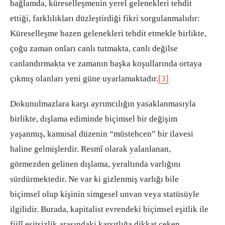
bağlamda, küreselleşmenin yerel gelenekleri tehdit
ettiği, farklılıkları düzleştirdiği fikri sorgulanmalıdır:
Küreselleşme bazen gelenekleri tehdit etmekle birlikte,
çoğu zaman onları canlı tutmakta, canlı değilse
canlandırmakta ve zamanın başka koşullarında ortaya
çıkmış olanları yeni güne uyarlamaktadır.
[3]
Dokunulmazlara karşı ayrımcılığın yasaklanmasıyla
birlikte, dışlama ediminde biçimsel bir değişim
yaşanmış, kamusal düzenin “müstehcen” bir ilavesi
haline gelmişlerdir. Resmî olarak yalanlanan,
görmezden gelinen dışlama, yeraltında varlığını
sürdürmektedir. Ne var ki gizlenmiş varlığı bile
biçimsel olup kişinin simgesel unvan veya statüsüyle
ilgilidir. Burada, kapitalist evrendeki biçimsel eşitlik ile
fiilî eşitsizlik arasındaki karşıtlığa dikkat çeken