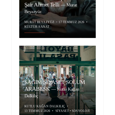
Şair Ahmet Telli
—
Murat
Beyazyüz
MURAT BEYAZYÜZ
•
17 TEMMUZ 2026
•
KÜLTÜR-SANAT
SAĞIM SİYASET SOLUM
ARABESK
—
Kutlu Kağan
Dalkılıç
KUTLU KAĞAN DALKILIÇ
•
13 TEMMUZ 2026
•
SIYASET
•
SOSYOLOJI