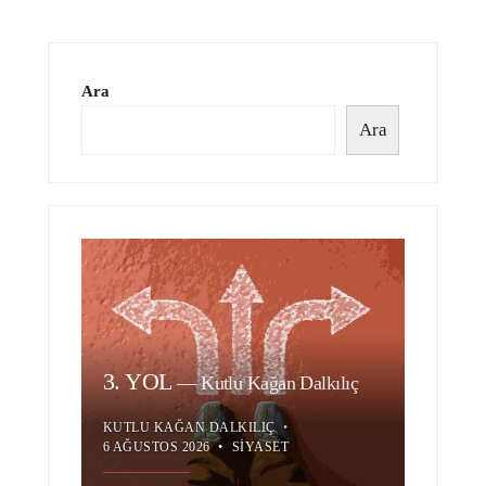
Ara
Ara
3. YOL
—
Kutlu Kağan Dalkılıç
KUTLU KAĞAN DALKILIÇ
•
6 AĞUSTOS 2026
•
SIYASET