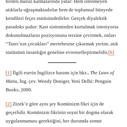
birden maruz kalmalarında yatar: Hem istenmeyen
atıklarla uğraşmaktadırlar hem de toplumsal bünyede
kendileri feçes statüsündedirler. Gerçek diyalektik
paradoks şudur: Kast sisteminden kurtulmak isteniyorsa
dokunulmazların pozisyonunu tersine çevirmek, onları
“Tanrı’nın çocukları” mertebesine çıkarmak yerine, atık
statüsünü insanlığın geneline evrenselleştirmelidir.
[6]
[1]
İlgili eserin İngilizce basımı için bkz.,
The Laws of
Manu
, İng. çev. Wendy Doniger, Yeni Delhi: Penguin
Books, 2000.
[2]
Zizek’e göre aynı şey Komünizm fikri için de
geçerlidir. Komünizm fikrinin soyut bir dogma olarak
uygulanmaması gerektiğini, her durumda somut