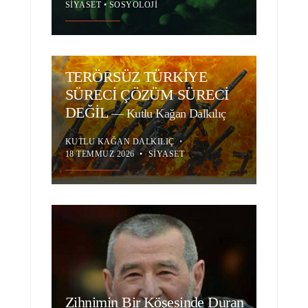
SIYASET
•
SOSYOLOJI
TERÖRSÜZ TÜRKİYE
SÜRECİ ÇÖZÜM SÜRECİ
DEĞİL
—
Kutlu Kağan Dalkılıç
KUTLU KAĞAN DALKILIÇ
•
18 TEMMUZ 2026
•
SIYASET
Zihnimin Bir Köşesinde Duran