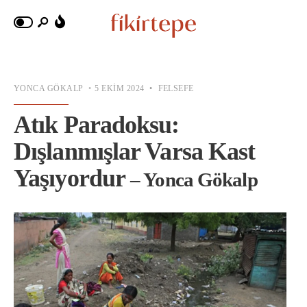
YONCA GÖKALP
•
5 EKIM 2024
•
FELSEFE
Atık Paradoksu:
Dışlanmışlar Varsa Kast
Yaşıyordur
– Yonca Gökalp