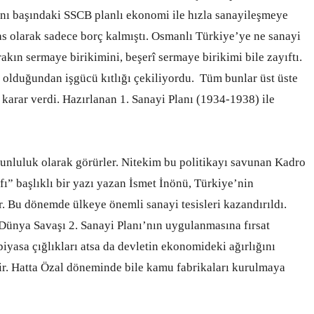
ı başındaki SSCB planlı ekonomi ile hızla sanayileşmeye
as olarak sadece borç kalmıştı. Osmanlı Türkiye’ye ne sanayi
ırakın sermaye birikimini, beşerî sermaye birikimi bile zayıftı.
olduğundan işgücü kıtlığı çekiliyordu. Tüm bunlar üst üste
e karar verdi. Hazırlanan 1. Sanayi Planı (1934-1938) ile
runluluk olarak görürler. Nitekim bu politikayı savunan Kadro
fı” başlıklı bir yazı yazan İsmet İnönü, Türkiye’nin
. Bu dönemde ülkeye önemli sanayi tesisleri kazandırıldı.
. Dünya Savaşı 2. Sanayi Planı’nın uygulanmasına fırsat
iyasa çığlıkları atsa da devletin ekonomideki ağırlığını
ir. Hatta Özal döneminde bile kamu fabrikaları kurulmaya