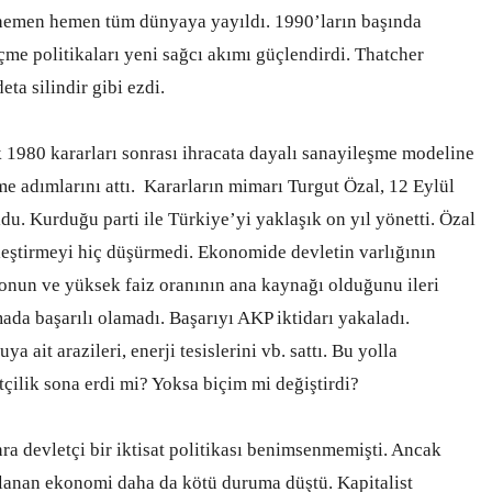
m hemen hemen tüm dünyaya yayıldı. 1990’ların başında
me politikaları yeni sağcı akımı güçlendirdi. Thatcher
ta silindir gibi ezdi.
 1980 kararları sonrası ihracata dayalı sanayileşme modeline
şme adımlarını attı. Kararların mimarı Turgut Özal, 12 Eylül
du. Kurduğu parti ile Türkiye’yi yaklaşık on yıl yönetti. Özal
leştirmeyi hiç düşürmedi. Ekonomide devletin varlığının
onun ve yüksek faiz oranının ana kaynağı olduğunu ileri
da başarılı olamadı. Başarıyı AKP iktidarı yakaladı.
 ait arazileri, enerji tesislerini vb. sattı. Bu yolla
etçilik sona erdi mi? Yoksa biçim mi değiştirdi?
ra devletçi bir iktisat politikası benimsenmemişti. Ancak
lanan ekonomi daha da kötü duruma düştü. Kapitalist