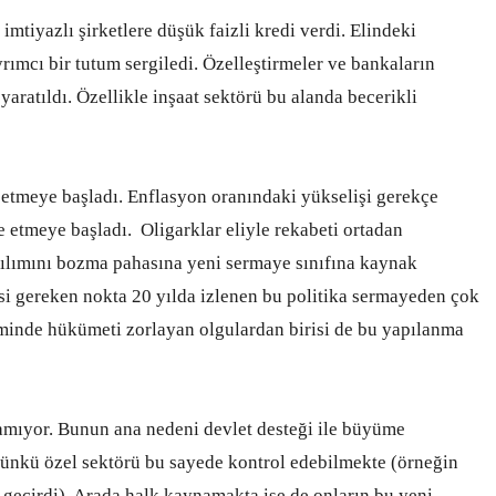
imtiyazlı şirketlere düşük faizli kredi verdi. Elindeki
rımcı bir tutum sergiledi. Özelleştirmeler ve bankaların
yaratıldı. Özellikle inşaat sektörü bu alanda becerikli
etmeye başladı. Enflasyon oranındaki yükselişi gerekçe
e etmeye başladı. Oligarklar eliyle rekabeti ortadan
dağılımını bozma pahasına yeni sermaye sınıfına kaynak
i gereken nokta 20 yılda izlenen bu politika sermayeden çok
eminde hükümeti zorlayan olgulardan birisi de bu yapılanma
amıyor. Bunun ana nedeni devlet desteği ile büyüme
ünkü özel sektörü bu sayede kontrol edebilmekte (örneğin
 geçirdi). Arada halk kaynamakta ise de onların bu yeni