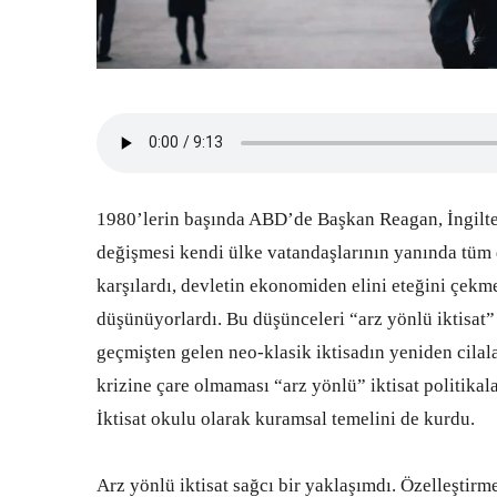
1980’lerin başında ABD’de Başkan Reagan, İngiltere
değişmesi kendi ülke vatandaşlarının yanında tüm d
karşılardı, devletin ekonomiden elini eteğini çekme
düşünüyorlardı. Bu düşünceleri “arz yönlü iktisat” p
geçmişten gelen neo-klasik iktisadın yeniden cila
krizine çare olmaması “arz yönlü” iktisat politikal
İktisat okulu olarak kuramsal temelini de kurdu.
Arz yönlü iktisat sağcı bir yaklaşımdı. Özelleştir