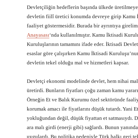
Devletçiliğin hedeflerin başında ülkede üretilmey
devletin fiilî üretici konumda devreye girip Kamu 
faaliyet göstermesidir. Burada bir ayrıntıya girel
Anayasası
‘nda kullanılmıştır. Kamu İktisadi Kurul
Kuruluşlarının tamamını ifade eder. İktisadi Devle
esaslar göre çalışırken Kamu İktisadi Kuruluşu’nu
devletin tekel olduğu mal ve hizmetleri kapsar.
Devletçi ekonomi modelinde devlet, hem nihai malla
üretirdi. Bunların fiyatları çoğu zaman kamu yararı
Örneğin Et ve Balık Kurumu özel sektöründe faaliye
korumak amacı ile fiyatlarını düşük tutardı. Yani
yokluğundan değil, düşük fiyattan et satmasıydı. D
ara malı girdi (enerji gibi) sağlardı. Bunun yanın
uygulardı. Bu politika nedeniyle Türk halkı geri te