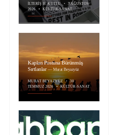
İLTERIŞ H. KUTLU
•
3 AĞUSTOS
2026
•
KÜLTÜR-SANAT
Kaplan Postuna Bürünmüş
Sırtlanlar
—
Murat Beyazyüz
MURAT BEYAZYÜZ
•
30
TEMMUZ 2026
•
KÜLTÜR-SANAT