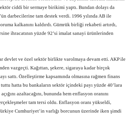
ektör ciddi bir sermaye birikimi yaptı. Bundan dolayı da
ün darbecilerine tam destek verdi. 1996 yılında AB ile
oruma kalkanını kaldırdı. Gümrük birliği rekabeti artırdı,
rsine ihracatının yüzde 92’si imalat sanayi ürünlerinden
 devlet ve özel sektör birlikte varolmaya devam etti. AKP ile
mden vazgeçti. Kağıttan, şekere, sigaraya kadar birçok
kayı sattı. Özelleştirme kapsamında olmasına rağmen finans
uttu hatta bu bankaların sektör içindeki payı yüzde 40’lara
çe açığını azaltacağını, bununda hem enflasyon oranını
erçekleşmeler tam tersi oldu. Enflasyon oranı yükseldi,
 Türkiye Cumhuriyet’in varlığı borcunun üzerinde iken şimdi