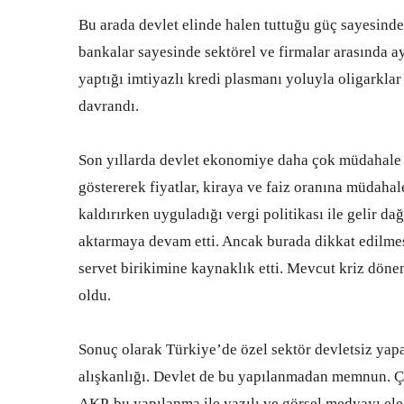
Bu arada devlet elinde halen tuttuğu güç sayesinde 
bankalar sayesinde sektörel ve firmalar arasında ay
yaptığı imtiyazlı kredi plasmanı yoluyla oligarklar 
davrandı.
Son yıllarda devlet ekonomiye daha çok müdahale 
göstererek fiyatlar, kiraya ve faiz oranına müdahal
kaldırırken uyguladığı vergi politikası ile gelir 
aktarmaya devam etti. Ancak burada dikkat edilmes
servet birikimine kaynaklık etti. Mevcut kriz dön
oldu.
Sonuç olarak Türkiye’de özel sektör devletsiz yap
alışkanlığı. Devlet de bu yapılanmadan memnun. Ç
AKP, bu yapılanma ile yazılı ve görsel medyayı ele