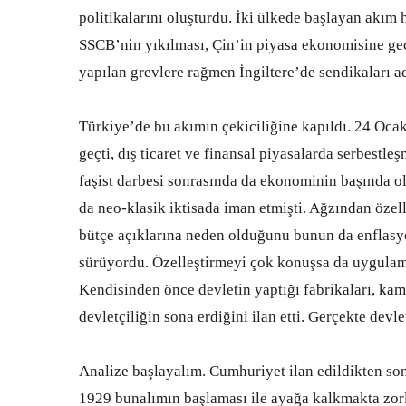
politikalarını oluşturdu. İki ülkede başlayan akı
SSCB’nin yıkılması, Çin’in piyasa ekonomisine geç
yapılan grevlere rağmen İngiltere’de sendikaları ade
Türkiye’de bu akımın çekiciliğine kapıldı. 24 Ocak
geçti, dış ticaret ve finansal piyasalarda serbestle
faşist darbesi sonrasında da ekonominin başında ol
da neo-klasik iktisada iman etmişti. Ağzından özel
bütçe açıklarına neden olduğunu bunun da enflasy
sürüyordu. Özelleştirmeyi çok konuşsa da uygulama
Kendisinden önce devletin yaptığı fabrikaları, kamuya
devletçiliğin sona erdiğini ilan etti. Gerçekte devl
Analize başlayalım. Cumhuriyet ilan edildikten son
1929 bunalımın başlaması ile ayağa kalkmakta zor