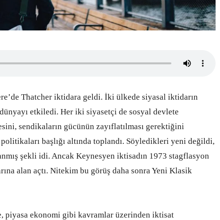
’de Thatcher iktidara geldi. İki ülkede siyasal iktidarın
ünyayı etkiledi. Her iki siyasetçi de sosyal devlete
sini, sendikaların gücünün zayıflatılması gerektiğini
olitikaları başlığı altında toplandı. Söyledikleri yeni değildi,
lanmış şekli idi. Ancak Keynesyen iktisadın 1973 stagflasyon
arına alan açtı. Nitekim bu görüş daha sonra Yeni Klasik
me, piyasa ekonomi gibi kavramlar üzerinden iktisat