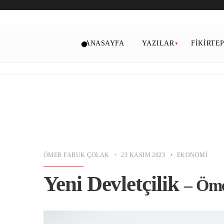
ANASAYFA
YAZILAR
FIKIRTE
ÖMER FARUK ÇOLAK
•
23 KASIM 2023
•
EKONOMI
Yeni Devletçilik
– Öme