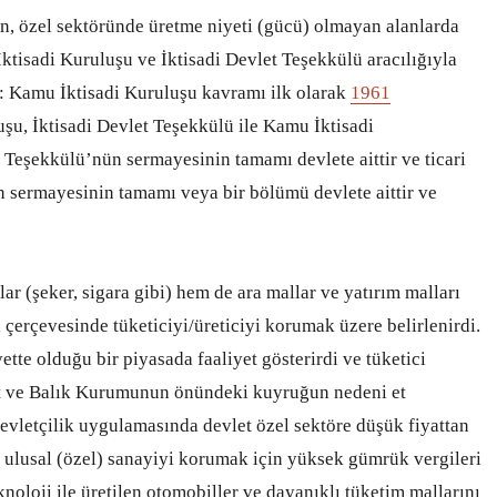
en, özel sektöründe üretme niyeti (gücü) olmayan alanlarda
İktisadi Kuruluşu ve İktisadi Devlet Teşekkülü aracılığıyla
im: Kamu İktisadi Kuruluşu kavramı ilk olarak
1961
uşu, İktisadi Devlet Teşekkülü ile Kamu İktisadi
t Teşekkülü’nün sermayesinin tamamı devlete aittir ve ticari
n sermayesinin tamamı veya bir bölümü devlete aittir ve
r (şeker, sigara gibi) hem de ara mallar ve yatırım malları
 çerçevesinde tüketiciyi/üreticiyi korumak üzere belirlenirdi.
tte olduğu bir piyasada faaliyet gösterirdi ve tüketici
 Et ve Balık Kurumunun önündeki kuyruğun nedeni et
evletçilik uygulamasında devlet özel sektöre düşük fiyattan
da ulusal (özel) sanayiyi korumak için yüksek gümrük vergileri
knoloji ile üretilen otomobiller ve dayanıklı tüketim mallarını