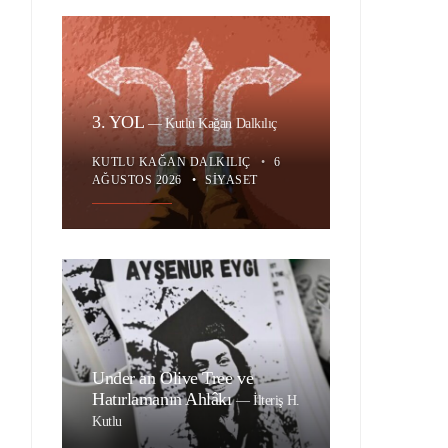
3. YOL
—
Kutlu Kağan Dalkılıç
KUTLU KAĞAN DALKILIÇ
•
6
AĞUSTOS 2026
•
SIYASET
Under an Olive Tree ve
Hatırlamanın Ahlâkı
—
İlteriş H.
Kutlu