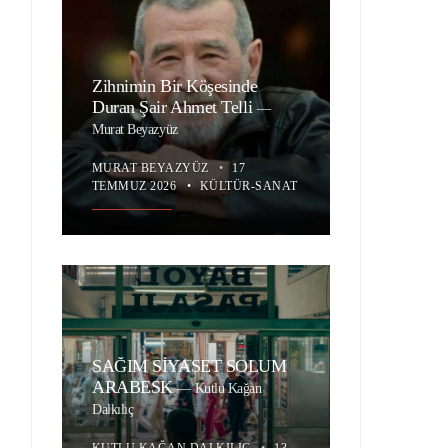
Zihnimin Bir Köşesinde
Duran Şair Ahmet Telli
—
Murat Beyazyüz
MURAT BEYAZYÜZ
•
17
TEMMUZ 2026
•
KÜLTÜR-SANAT
SAĞIM SİYASET SOLUM
ARABESK
—
Kutlu Kağan
Dalkılıç
KUTLU KAĞAN DALKILIÇ
•
13