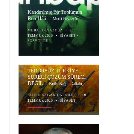
Kandırılmış Bir Toplumun
Ruh Hâli
—
Murat Beyazyüz
MURAT BEYAZYÜZ
•
23
TEMMUZ 2026
•
SIYASET
•
SOSYOLOJI
TERÖRSÜZ TÜRKİYE
SÜRECİ ÇÖZÜM SÜRECİ
DEĞİL
—
Kutlu Kağan Dalkılıç
KUTLU KAĞAN DALKILIÇ
•
18
TEMMUZ 2026
•
SIYASET