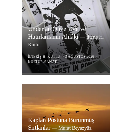
Under an Olive Tree ve
Hatırlamanın Ahlâkı
—
İlteriş H.
Kutlu
İLTERIŞ H. KUTLU
•
3 AĞUSTOS 2026
•
KÜLTÜR-SANAT
Kaplan Postuna Bürünmüş
Sırtlanlar
—
Murat Beyazyüz