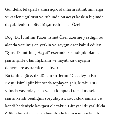
Gündelik telaşlarla arası açık olanların ıstırabının arşa
yükselen uğultusu ve ruhunda bu acıyı keskin biçimde
duyabilenlerin büyülü şairiydi İsmet Özel.
Doç. Dr. İbrahim Tüzer, İsmet Özel üzerine yazdığı, bu
alanda yazılmış en yetkin ve saygın eser kabul edilen
“Şiire Damıtılmış Hayat” eserinde kronolojik olarak
şairin şiirle olan ilişkisini ve hayatı kavrayışını
dönemlere ayırarak ele alıyor.
Bu tahlile göre, ilk dönem şiirlerini “Geceleyin Bir
Koşu’ isimli şiir kitabında toplayan şair, kitabı 1966
yılında yayımlayacak ve bu kitaptaki temel mesele
şairin kendi benliğini sorgulayışı, çocukluk anıları ve
kendi bedeniyle kavgası olacaktır. Bireysel duyarlılıkla
örülen bu kitap, şairin benliğiyle kavgasını ve kendi