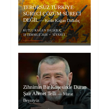
TERÖRSÜZ TÜRKİYE
SÜRECİ ÇÖZÜM SÜRECİ
DEĞİL
—
Kutlu Kağan Dalkılıç
KUTLU KAĞAN DALKILIÇ
•
18 TEMMUZ 2026
•
SIYASET
Zihnimin Bir Köşesinde Duran
Şair Ahmet Telli
—
Murat
Beyazyüz