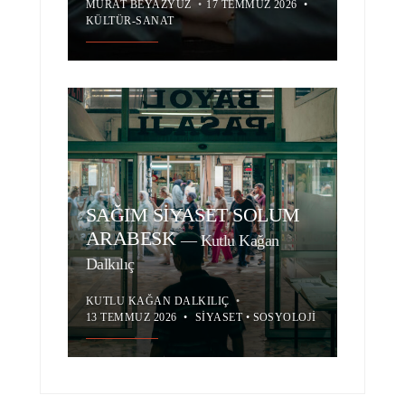
MURAT BEYAZYÜZ
•
17 TEMMUZ 2026
•
KÜLTÜR-SANAT
SAĞIM SİYASET SOLUM
ARABESK
—
Kutlu Kağan
Dalkılıç
KUTLU KAĞAN DALKILIÇ
•
13 TEMMUZ 2026
•
SIYASET
•
SOSYOLOJI