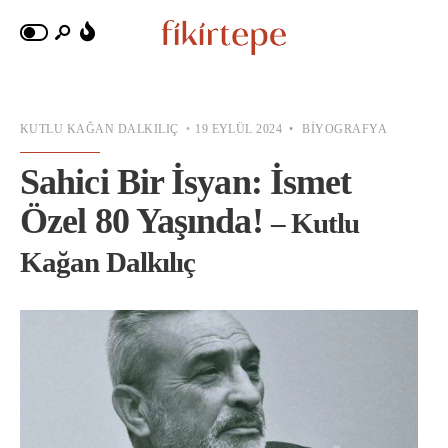
KUTLU KAĞAN DALKILIÇ
•
19 EYLÜL 2024
•
BIYOGRAFYA
Sahici Bir İsyan: İsmet
Özel 80 Yaşında!
– Kutlu
Kağan Dalkılıç