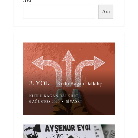
Ara
Ara
3. YOL
—
Kutlu Kağan Dalkılıç
KUTLU KAĞAN DALKILIÇ
•
6 AĞUSTOS 2026
•
SIYASET