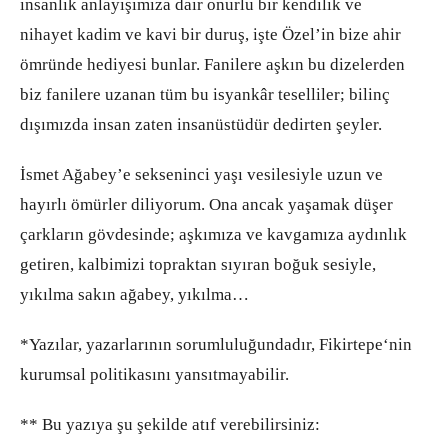
insanlık anlayışımıza dair onurlu bir kendilik ve
nihayet kadim ve kavi bir duruş, işte Özel’in bize ahir
ömründe hediyesi bunlar. Fanilere aşkın bu dizelerden
biz fanilere uzanan tüm bu isyankâr teselliler; bilinç
dışımızda insan zaten insanüstüdür dedirten şeyler.
İsmet Ağabey’e sekseninci yaşı vesilesiyle uzun ve
hayırlı ömürler diliyorum. Ona ancak yaşamak düşer
çarkların gövdesinde; aşkımıza ve kavgamıza aydınlık
getiren, kalbimizi topraktan sıyıran boğuk sesiyle,
yıkılma sakın ağabey, yıkılma…
*Yazılar, yazarlarının sorumluluğundadır, Fikirtepe‘nin
kurumsal politikasını yansıtmayabilir.
** Bu yazıya şu şekilde atıf verebilirsiniz: