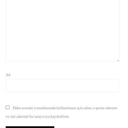
Ad
Daha sonraki yorumlarımda kullanılması için adım, e-posta adresim
ve site adresim bu tarayıcıya kaydedilsin.