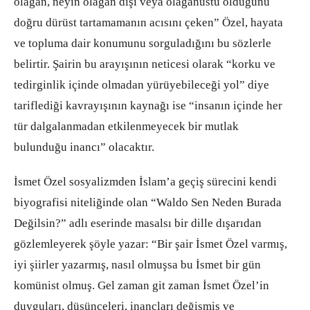
olağan, neyin olağan dışı veya olağanüstü olduğunu
doğru dürüst tartamamanın acısını çeken” Özel, hayata
ve topluma dair konumunu sorguladığını bu sözlerle
belirtir. Şairin bu arayışının neticesi olarak “korku ve
tedirginlik içinde olmadan yürüyebileceği yol” diye
tariflediği kavrayışının kaynağı ise “insanın içinde her
tür dalgalanmadan etkilenmeyecek bir mutlak
bulunduğu inancı” olacaktır.
İsmet Özel sosyalizmden İslam’a geçiş sürecini kendi
biyografisi niteliğinde olan “Waldo Sen Neden Burada
Değilsin?” adlı eserinde masalsı bir dille dışarıdan
gözlemleyerek şöyle yazar: “Bir şair İsmet Özel varmış,
iyi şiirler yazarmış, nasıl olmuşsa bu İsmet bir gün
komünist olmuş. Gel zaman git zaman İsmet Özel’in
duyguları, düşünceleri, inançları değişmiş ve