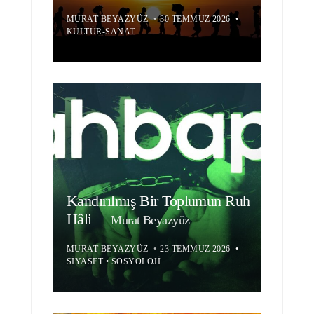
MURAT BEYAZYÜZ
•
30 TEMMUZ 2026
•
KÜLTÜR-SANAT
Kandırılmış Bir Toplumun Ruh
Hâli
—
Murat Beyazyüz
MURAT BEYAZYÜZ
•
23 TEMMUZ 2026
•
SIYASET
•
SOSYOLOJI