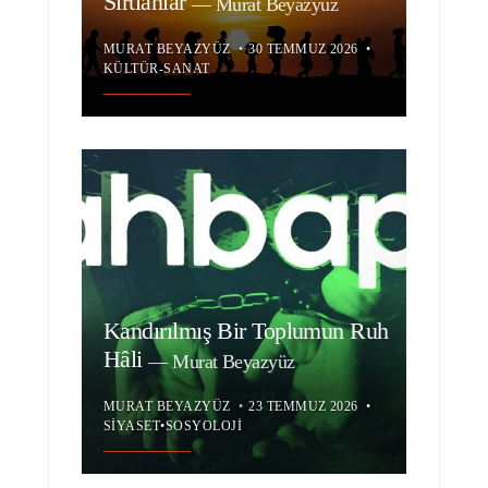
Sırtlanlar
—
Murat Beyazyüz
MURAT BEYAZYÜZ
•
30 TEMMUZ 2026
•
KÜLTÜR-SANAT
Kandırılmış Bir Toplumun Ruh
Hâli
—
Murat Beyazyüz
MURAT BEYAZYÜZ
•
23 TEMMUZ 2026
•
SIYASET
•
SOSYOLOJI