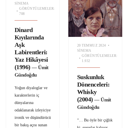
SINEMA
GÖRÜNTÜLEMELER:
•
708
Dinard
Kıyılarında
Aşk
20 TEMMUZ 2024
•
Labirentleri:
SINEMA
GÖRÜNTÜLEMELER:
Yaz Hikâyesi
•
1.932
(1996)
— Ümit
Gündoğdu
Suskunluk
Dönenceleri:
Yoğun diyaloglar ve
Whisky
karakterlerin iç
(2004)
— Ümit
dünyalarına
Gündoğdu
odaklanarak izleyiciye
ironik ve düşündürücü
“… Bu öyle bir çığlık
bir bakış açısı sunan
ki, susuşlar kalıyor