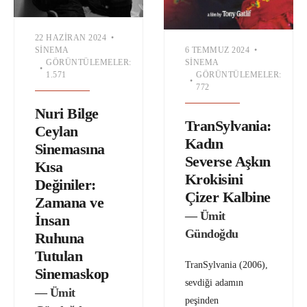
22 HAZIRAN 2024
•
6 TEMMUZ 2024
•
SINEMA
SINEMA
GÖRÜNTÜLEMELER:
•
GÖRÜNTÜLEMELER:
1.571
•
772
Nuri Bilge
TranSylvania:
Ceylan
Kadın
Sinemasına
Severse Aşkın
Kısa
Krokisini
Değiniler:
Çizer Kalbine
Zamana ve
— Ümit
İnsan
Gündoğdu
Ruhuna
Tutulan
TranSylvania (2006),
Sinemaskop
sevdiği adamın
— Ümit
peşinden