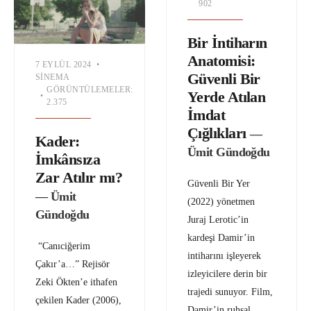
902
Bir İntiharın
Anatomisi:
7 EYLÜL 2024
•
Güvenli Bir
SINEMA
GÖRÜNTÜLEMELER:
Yerde Atılan
•
2.375
İmdat
Çığlıkları
—
Kader:
Ümit Gündoğdu
İmkânsıza
Zar Atılır mı?
Güvenli Bir Yer
— Ümit
(2022) yönetmen
Gündoğdu
Juraj Lerotic’in
kardeşi Damir’in
“Canıciğerim
intiharını işleyerek
Çakır’a…” Rejisör
izleyicilere derin bir
Zeki Ökten’e ithafen
trajedi sunuyor. Film,
çekilen Kader (2006),
Damir’in ruhsal