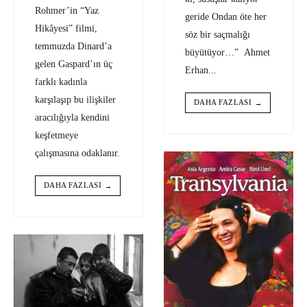
Rohmer’in “Yaz
geride Ondan öte her
Hikâyesi” filmi,
söz bir saçmalığı
temmuzda Dinard’a
büyütüyor…” Ahmet
gelen Gaspard’ın üç
Erhan
...
farklı kadınla
karşılaşıp bu ilişkiler
DAHA FAZLASI
→
aracılığıyla kendini
keşfetmeye
çalışmasına odaklanır.
DAHA FAZLASI
→