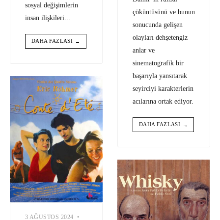
sosyal değişimlerin
çöküntüsünü ve bunun
insan ilişkileri
...
sonucunda gelişen
olayları dehşetengiz
DAHA FAZLASI
→
anlar ve
sinematografik bir
başarıyla yansıtarak
seyirciyi karakterlerin
acılarına ortak ediyor.
DAHA FAZLASI
→
3 AĞUSTOS 2024
•