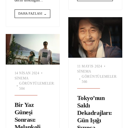
derin dostluğun
...
DAHA FAZLASI
→
11 MAYIS 2024
•
SINEMA
14 NISAN 2024
•
GÖRÜNTÜLEMELER:
SINEMA
•
566
GÖRÜNTÜLEMELER:
•
504
Tokyo’nun
Bir Yaz
Saklı
Güneşi
Dekadrajları:
Sonrası:
Gün Işığı
Melankoli
Sızınca