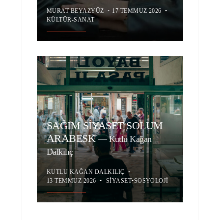
MURAT BEYAZYÜZ
•
17 TEMMUZ 2026
•
KÜLTÜR-SANAT
SAĞIM SİYASET SOLUM
ARABESK
—
Kutlu Kağan
Dalkılıç
KUTLU KAĞAN DALKILIÇ
•
13 TEMMUZ 2026
•
SIYASET
•
SOSYOLOJI