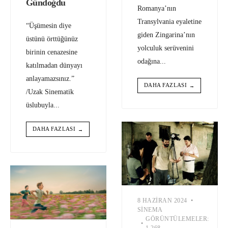
Gündoğdu
Romanya’nın
Transylvania eyaletine
“Üşümesin diye
giden Zingarina’nın
üstünü örttüğünüz
yolculuk serüvenini
birinin cenazesine
odağına
...
katılmadan dünyayı
anlayamazsınız.”
DAHA FAZLASI
→
/Uzak Sinematik
üslubuyla
...
DAHA FAZLASI
→
8 HAZIRAN 2024
•
SINEMA
GÖRÜNTÜLEMELER:
•