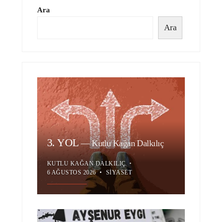
Ara
Ara
3. YOL
—
Kutlu Kağan Dalkılıç
KUTLU KAĞAN DALKILIÇ
•
6 AĞUSTOS 2026
•
SIYASET