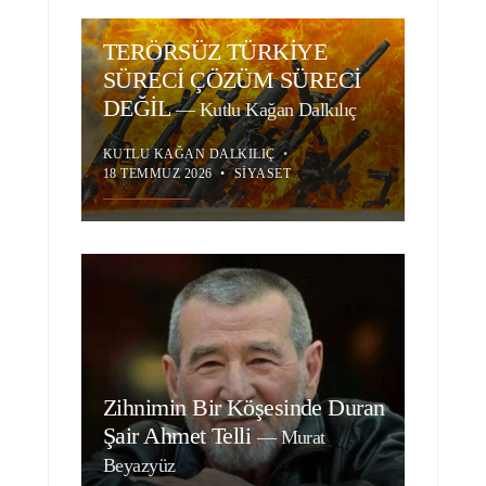
TERÖRSÜZ TÜRKİYE
SÜRECİ ÇÖZÜM SÜRECİ
DEĞİL
—
Kutlu Kağan Dalkılıç
KUTLU KAĞAN DALKILIÇ
•
18 TEMMUZ 2026
•
SIYASET
Zihnimin Bir Köşesinde Duran
Şair Ahmet Telli
—
Murat
Beyazyüz