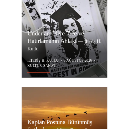
Under an Olive Tree ve
Hatırlamanın Ahlâkı
—
İlteriş H.
Kutlu
İLTERIŞ H. KUTLU
•
3 AĞUSTOS 2026
•
KÜLTÜR-SANAT
Kaplan Postuna Bürünmüş