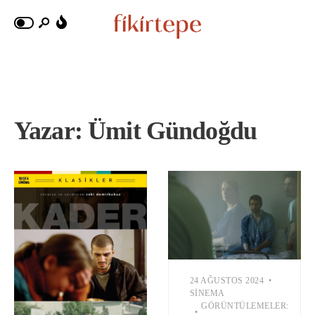
Yazar:
Ümit Gündoğdu
24 AĞUSTOS 2024
•
SINEMA
GÖRÜNTÜLEMELER:
•