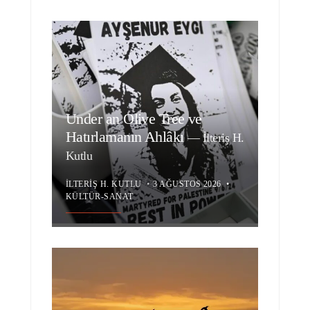
Under an Olive Tree ve
Hatırlamanın Ahlâkı
—
İlteriş H.
Kutlu
İLTERIŞ H. KUTLU
•
3 AĞUSTOS 2026
•
KÜLTÜR-SANAT