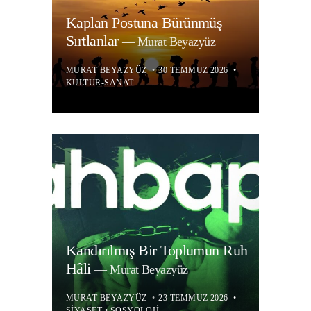
Kaplan Postuna Bürünmüş
Sırtlanlar
—
Murat Beyazyüz
MURAT BEYAZYÜZ
•
30 TEMMUZ 2026
•
KÜLTÜR-SANAT
Kandırılmış Bir Toplumun Ruh
Hâli
—
Murat Beyazyüz
MURAT BEYAZYÜZ
•
23 TEMMUZ 2026
•
SIYASET
•
SOSYOLOJI