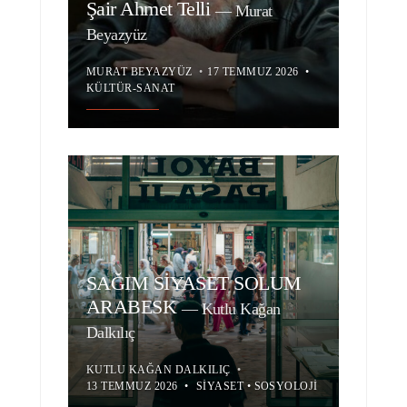
Şair Ahmet Telli
—
Murat
Beyazyüz
MURAT BEYAZYÜZ
•
17 TEMMUZ 2026
•
KÜLTÜR-SANAT
SAĞIM SİYASET SOLUM
ARABESK
—
Kutlu Kağan
Dalkılıç
KUTLU KAĞAN DALKILIÇ
•
13 TEMMUZ 2026
•
SIYASET
•
SOSYOLOJI