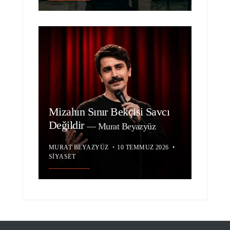
Mizahın Sınır Bekçisi Savcı
Değildir
—
Murat Beyazyüz
MURAT BEYAZYÜZ
•
10 TEMMUZ 2026
•
SIYASET