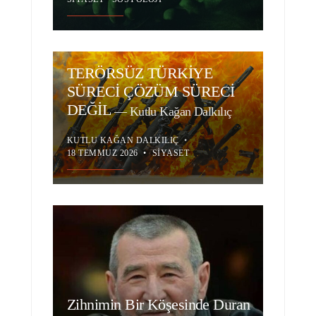
TERÖRSÜZ TÜRKİYE
SÜRECİ ÇÖZÜM SÜRECİ
DEĞİL
—
Kutlu Kağan Dalkılıç
KUTLU KAĞAN DALKILIÇ
•
18 TEMMUZ 2026
•
SIYASET
Zihnimin Bir Köşesinde Duran