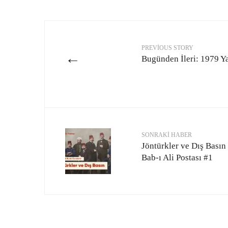
PREVIOUS STORY
←
Bugünden İleri: 1979 Y
SONRAKI HABER
Jöntürkler ve Dış Basın
Bab-ı Ali Postası #1