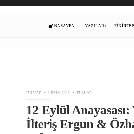
ANASAYFA
YAZILAR
FIKIRTE
TULUAT
•
1 EKIM 2023
•
TULUAT
12 Eylül Anayasası: 
İlteriş Ergun & Özh