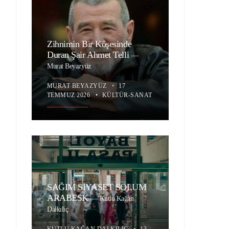
Zihnimin Bir Köşesinde
Duran Şair Ahmet Telli
—
Murat Beyazyüz
MURAT BEYAZYÜZ
•
17
TEMMUZ 2026
•
KÜLTÜR-SANAT
SAĞIM SİYASET SOLUM
ARABESK
—
Kutlu Kağan
Dalkılıç
KUTLU KAĞAN DALKILIÇ
•
13