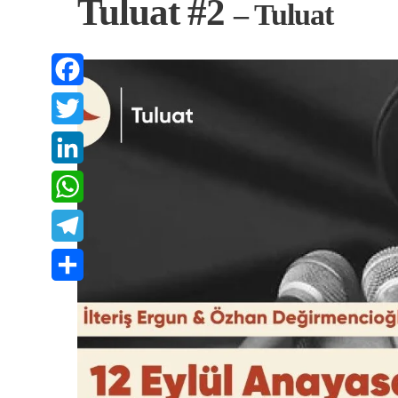
Tuluat #2
– Tuluat
Facebook
Twitter
LinkedIn
WhatsApp
Telegram
Share