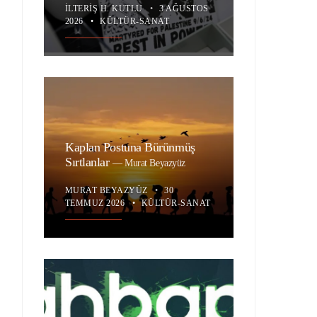
İLTERIŞ H. KUTLU
•
3 AĞUSTOS
2026
•
KÜLTÜR-SANAT
Kaplan Postuna Bürünmüş
Sırtlanlar
—
Murat Beyazyüz
MURAT BEYAZYÜZ
•
30
TEMMUZ 2026
•
KÜLTÜR-SANAT