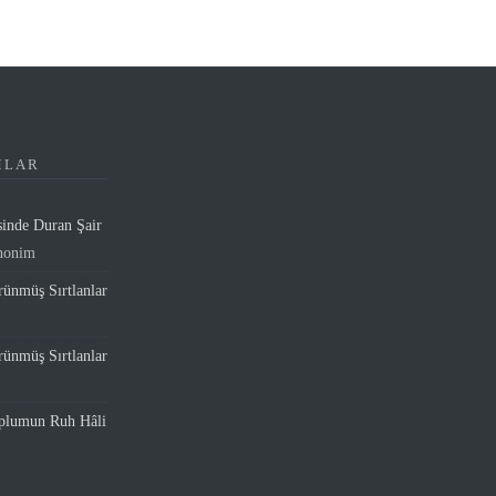
MLAR
sinde Duran Şair
nonim
ünmüş Sırtlanlar
ünmüş Sırtlanlar
oplumun Ruh Hâli