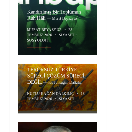
Kandırılmış Bir Toplumun
Ruh Hâli
—
Murat Beyazyüz
MURAT BEYAZYÜZ
•
23
TEMMUZ 2026
•
SIYASET
•
SOSYOLOJI
TERÖRSÜZ TÜRKİYE
SÜRECİ ÇÖZÜM SÜRECİ
DEĞİL
—
Kutlu Kağan Dalkılıç
KUTLU KAĞAN DALKILIÇ
•
18
TEMMUZ 2026
•
SIYASET