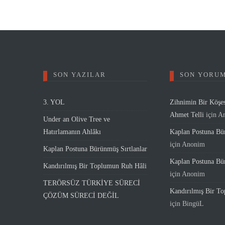
SON YAZILAR
SON YORU
3. YOL
Zihnimin Bir Köşe
Ahmet Telli
için
A
Under an Olive Tree ve
Hatırlamanın Ahlâkı
Kaplan Postuna Bür
için
Anonim
Kaplan Postuna Bürünmüş Sırtlanlar
Kaplan Postuna Bür
Kandırılmış Bir Toplumun Ruh Hâli
için
Anonim
TERÖRSÜZ TÜRKİYE SÜRECİ
Kandırılmış Bir T
ÇÖZÜM SÜRECİ DEĞİL
için
BingüL