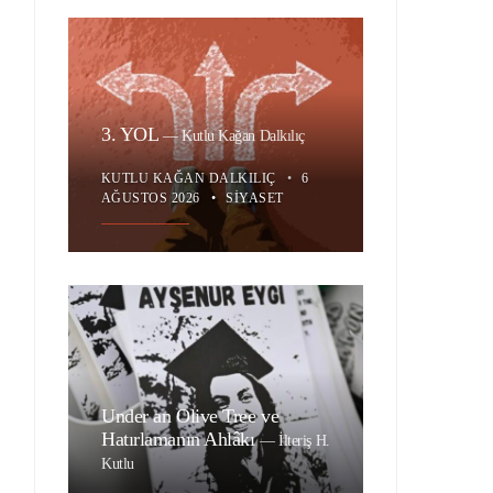
3. YOL
—
Kutlu Kağan Dalkılıç
KUTLU KAĞAN DALKILIÇ
•
6
AĞUSTOS 2026
•
SIYASET
Under an Olive Tree ve
Hatırlamanın Ahlâkı
—
İlteriş H.
Kutlu