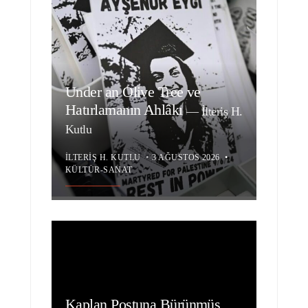
Under an Olive Tree ve
Hatırlamanın Ahlâkı
—
İlteriş H.
Kutlu
İLTERIŞ H. KUTLU
•
3 AĞUSTOS 2026
•
KÜLTÜR-SANAT
Kaplan Postuna Bürünmüş