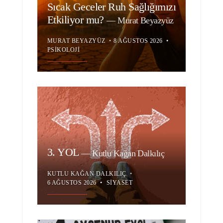
Sıcak Geceler Ruh Sağlığımızı
Etkiliyor mu?
—
Murat Beyazyüz
MURAT BEYAZYÜZ
•
8 AĞUSTOS 2026
•
PSIKOLOJI
3. YOL
—
Kutlu Kağan Dalkılıç
KUTLU KAĞAN DALKILIÇ
•
6 AĞUSTOS 2026
•
SIYASET