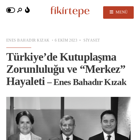
MENÜ
ENES BAHADIR KIZAK
•
6 EKIM 2023
•
SIYASET
Türkiye’de Kutuplaşma
Zorunluluğu ve “Merkez”
Hayaleti
– Enes Bahadır Kızak