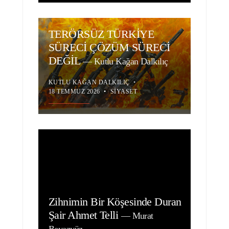
TERÖRSÜZ TÜRKİYE
SÜRECİ ÇÖZÜM SÜRECİ
DEĞİL
—
Kutlu Kağan Dalkılıç
KUTLU KAĞAN DALKILIÇ
•
18 TEMMUZ 2026
•
SIYASET
Zihnimin Bir Köşesinde Duran
Şair Ahmet Telli
—
Murat
Beyazyüz