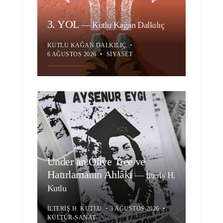
3. YOL
—
Kutlu Kağan Dalkılıç
KUTLU KAĞAN DALKILIÇ
•
6 AĞUSTOS 2026
•
SIYASET
Under an Olive Tree ve
Hatırlamanın Ahlâkı
—
İlteriş H.
Kutlu
İLTERIŞ H. KUTLU
•
3 AĞUSTOS 2026
•
KÜLTÜR-SANAT