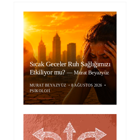
Sıcak Geceler Ruh Sağlığımızı
Etkiliyor mu?
—
Murat Beyazyüz
MURAT BEYAZYÜZ
•
8 AĞUSTOS 2026
•
PSIKOLOJI