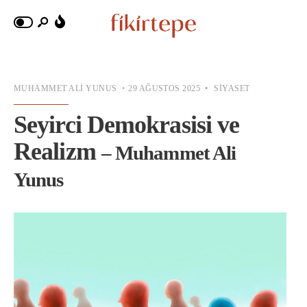
MUHAMMET ALI YUNUS
•
29 AĞUSTOS 2025
•
SIYASET
Seyirci Demokrasisi ve
Realizm
– Muhammet Ali
Yunus