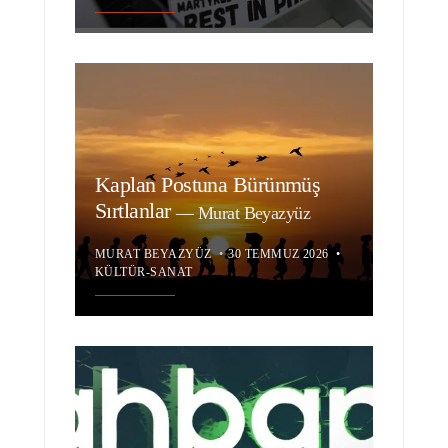
Kaplan Postuna Bürünmüş
Sırtlanlar
—
Murat Beyazyüz
MURAT BEYAZYÜZ
•
30 TEMMUZ 2026
•
KÜLTÜR-SANAT