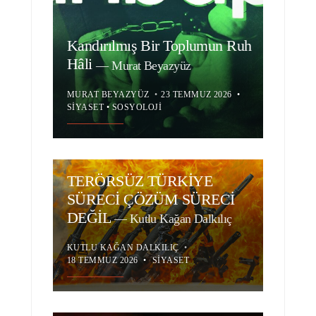
Kandırılmış Bir Toplumun Ruh
Hâli
—
Murat Beyazyüz
MURAT BEYAZYÜZ
•
23 TEMMUZ 2026
•
SIYASET
•
SOSYOLOJI
TERÖRSÜZ TÜRKİYE
SÜRECİ ÇÖZÜM SÜRECİ
DEĞİL
—
Kutlu Kağan Dalkılıç
KUTLU KAĞAN DALKILIÇ
•
18 TEMMUZ 2026
•
SIYASET