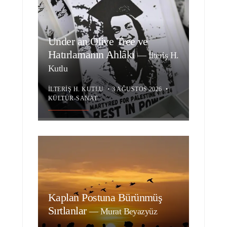
Under an Olive Tree ve
Hatırlamanın Ahlâkı
—
İlteriş H.
Kutlu
İLTERIŞ H. KUTLU
•
3 AĞUSTOS 2026
•
KÜLTÜR-SANAT
Kaplan Postuna Bürünmüş
Sırtlanlar
—
Murat Beyazyüz