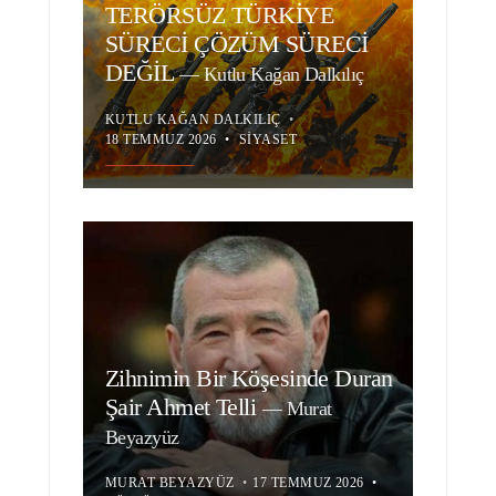
TERÖRSÜZ TÜRKİYE
SÜRECİ ÇÖZÜM SÜRECİ
DEĞİL
—
Kutlu Kağan Dalkılıç
KUTLU KAĞAN DALKILIÇ
•
18 TEMMUZ 2026
•
SIYASET
Zihnimin Bir Köşesinde Duran
Şair Ahmet Telli
—
Murat
Beyazyüz
MURAT BEYAZYÜZ
•
17 TEMMUZ 2026
•