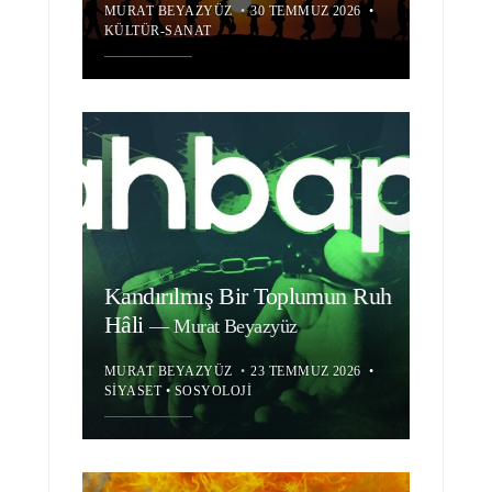
MURAT BEYAZYÜZ
•
30 TEMMUZ 2026
•
KÜLTÜR-SANAT
Kandırılmış Bir Toplumun Ruh
Hâli
—
Murat Beyazyüz
MURAT BEYAZYÜZ
•
23 TEMMUZ 2026
•
SIYASET
•
SOSYOLOJI