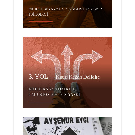
MURAT BEYAZYÜZ
•
8 AĞUSTOS 2026
•
PSIKOLOJI
3. YOL
—
Kutlu Kağan Dalkılıç
KUTLU KAĞAN DALKILIÇ
•
6 AĞUSTOS 2026
•
SIYASET