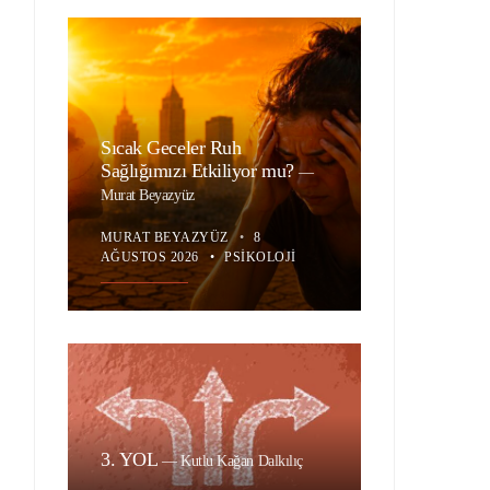
Sıcak Geceler Ruh
Sağlığımızı Etkiliyor mu?
—
Murat Beyazyüz
MURAT BEYAZYÜZ
•
8
AĞUSTOS 2026
•
PSIKOLOJI
3. YOL
—
Kutlu Kağan Dalkılıç