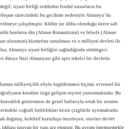
değil; siyasi birliği reddeden feodal unsurların bu
letleşme sürecindeki bu gecikme nedeniyle Almanya’da
rilmeye çalışılmıştır. Kültür ise iddia olunduğu üzere salt
bizatihi bunların din (Alman Romantizmi) ve felsefe (Alman
an ulusunun) hizmetine sunulması ve o milliyeti devleti ile
lsa, Almanya siyasi birliğini sağladığında sömürgeci
e dünya Nazi Almanyası gibi aşırı tekelci bir devletin
lumun milliyetçilik eliyle örgütlenmesi biçimi, evrensel bir
coğrafyanın kendine özgü gelişim seyrini yansıtmaktadır. Bu
yeknesaklık göstermese de genel hatlarıyla ortak bir zemine
rindeki coğrafi farklılıkları kesin çizgilerle ayırmaktadır.
rak doğmuş, kolektif kurtuluşu önceleyen, otoriter devlet
ük iddiası taşıyan bir yapı arz etmiştir. Bu ayrımı önemsemekle