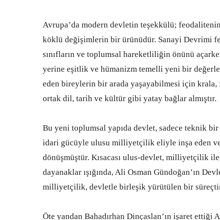
Avrupa’da modern devletin teşekkülü; feodalitenin 
köklü değişimlerin bir ürünüdür. Sanayi Devrimi feo
sınıfların ve toplumsal hareketliliğin önünü açarke
yerine eşitlik ve hümanizm temelli yeni bir değerl
eden bireylerin bir arada yaşayabilmesi için krala,
ortak dil, tarih ve kültür gibi yatay bağlar almıştır.
Bu yeni toplumsal yapıda devlet, sadece teknik bi
idari gücüyle ulusu milliyetçilik eliyle inşa eden 
dönüşmüştür. Kısacası ulus-devlet, milliyetçilik il
dayanaklar ışığında, Ali Osman Gündoğan’ın Devlet 
milliyetçilik, devletle birleşik yürütülen bir süreçti
Öte yandan Bahadırhan Dinçaslan’ın işaret ettiği A