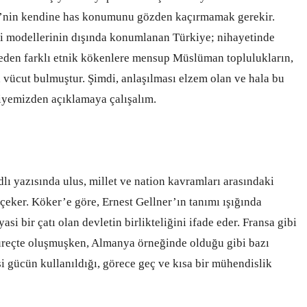
ye’nin kendine has konumunu gözden kaçırmamak gerekir.
li modellerinin dışında konumlanan Türkiye; nihayetinde
eden farklı etnik kökenlere mensup Müslüman toplulukların,
 vücut bulmuştur. Şimdi, anlaşılması elzem olan ve hala bu
yemizden açıklamaya çalışalım.
lı yazısında ulus, millet ve nation kavramları arasındaki
eker. Köker’e göre, Ernest Gellner’ın tanımı ışığında
yasi bir çatı olan devletin birlikteliğini ifade eder. Fransa gibi
 süreçte oluşmuşken, Almanya örneğinde olduğu gibi bazı
asi gücün kullanıldığı, görece geç ve kısa bir mühendislik