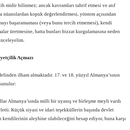
ih midir bilinmez; ancak kavramları tahrif etmesi ve atıf
eya nüanslardan kopuk değerlendirmesi, yöntem açısından
umayı başaramaması (veya bunu tercih etmemesi), kendi
malar üretmesine, hatta bunları bizzat kurgulamasına neden
inceleyelim.
yetçilik Açmazı
elinden ilham almaktadır. 17. ve 18. yüzyıl Almanya’sının
sunulur:
lar Almanya’sında milli bir uyanış ve birleşme meyli vardı
etti. Küçük siyasi ve idari teşekküllerin başında devlet
in kendilerinin aleyhine olabileceğini hesap ediyor, buna karşı