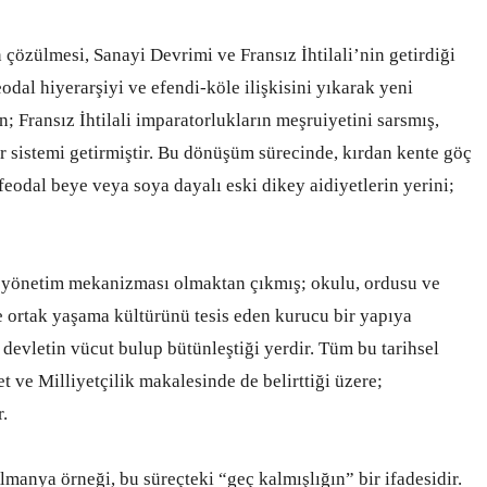
çözülmesi, Sanayi Devrimi ve Fransız İhtilali’nin getirdiği
dal hiyerarşiyi ve efendi-köle ilişkisini yıkarak yeni
n; Fransız İhtilali imparatorlukların meşruiyetini sarsmış,
er sistemi getirmiştir. Bu dönüşüm sürecinde, kırdan kente göç
 feodal beye veya soya dayalı eski dikey aidiyetlerin yerini;
r yönetim mekanizması olmaktan çıkmış; okulu, ordusu ve
ve ortak yaşama kültürünü tesis eden kurucu bir yapıya
e devletin vücut bulup bütünleştiği yerdir. Tüm bu tarihsel
ve Milliyetçilik makalesinde de belirttiği üzere;
r.
lmanya örneği, bu süreçteki “geç kalmışlığın” bir ifadesidir.