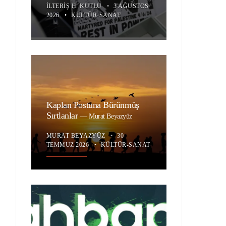
İLTERIŞ H. KUTLU
•
3 AĞUSTOS
2026
•
KÜLTÜR-SANAT
Kaplan Postuna Bürünmüş
Sırtlanlar
—
Murat Beyazyüz
MURAT BEYAZYÜZ
•
30
TEMMUZ 2026
•
KÜLTÜR-SANAT