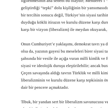
ilgilenmesinin ana sebebi bu olaydır; Menderes’i 
geliştirdiği “tepki” dolu kişiliğinin bir yansımasıd
bir tercihin sonucu değil, Türkiye’nin siyasi tari
duyduğu köklü itirazın ve kurulu düzene karşı dur
karşı bir vizyon (liberalizm) ile meydan okuyarak,
Onun Cumhuriyet’e yaklaşımı, demokrat tavrı ya d
olsa da, yazının gayesi bu meseleleri birer siyasi 
şahsında bir vesile ile açığa vuran milli kimlik ve 
siyasi ve ideolojik duruşu eleştirilebilir; ancak 
Çeçen savaşında aldığı tavrın Türklük ve milli kimli
liberalizminin ve kurulu düzene karşı tepkisinin ö
dair bir pencere açmaktadır.
Tibuk, bir yandan sert bir liberalizm savunucusu ve