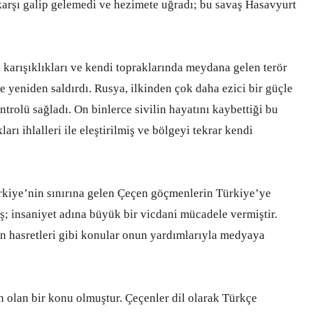
karşı galip gelemedi ve hezimete uğradı; bu savaş Hasavyurt
 karışıklıkları ve kendi topraklarında meydana gelen terör
e yeniden saldırdı. Rusya, ilkinden çok daha ezici bir güçle
trolü sağladı. On binlerce sivilin hayatını kaybettiği bu
arı ihlalleri ile eleştirilmiş ve bölgeyi tekrar kendi
kiye’nin sınırına gelen Çeçen göçmenlerin Türkiye’ye
ş; insaniyet adına büyük bir vicdani mücadele vermiştir.
atan hasretleri gibi konular onun yardımlarıyla medyaya
 olan bir konu olmuştur. Çeçenler dil olarak Türkçe