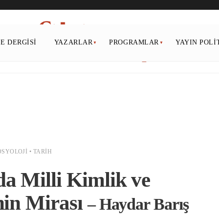
PE DERGISI
YAZARLAR
PROGRAMLAR
YAYIN POLI
OSYOLOJI
•
TARIH
a Milli Kimlik ve
nin Mirası
– Haydar Barış