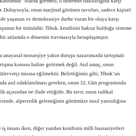
“kahraman” olarak görmesi, o dönemin haksızlığına karşı
ır. Dolayısıyla, onun marjinal görünen tavırları, sadece kişisel
hinde yaşanan ve demokrasiye darbe vuran bir olaya karşı
uşunun bir ürünüdür. Tibuk, kendisini haksız bulduğu sisteme
 bir anlamda o dönemin travmasıyla hesaplaşmıştır.
a anayasal monarşiye yakın duruşu nazarımızda tartışmalı
tartışma konusu haline getirmek değil. Asıl amaç, onun
fütüvvetçi mirasa eğilmektir. Belirttiğimiz gibi, Tibuk’un
burada asıl odaklanılması gereken, onun 32. Gün programında
k açısından ne ifade ettiğidir. Bu tavır, onun radikal
tesinde, alperenlik geleneğinin günümüze nasıl yansıdığına
 iş insanı iken, diğer yandan kendisini milli hassasiyetleri