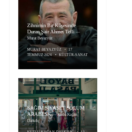
Zihnimin Bir Köşesinde
Duran Şair Ahmet Telli
—
Murat Beyazyüz
MURAT BEYAZYÜZ
•
17
TEMMUZ 2026
•
KÜLTÜR-SANAT
SAĞIM SİYASET SOLUM
ARABESK
—
Kutlu Kağan
Dalkılıç
KUTLU KAĞAN DALKILIÇ
•
13