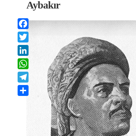
Aybakır
Facebook
Twitter
LinkedIn
WhatsApp
Telegram
Share