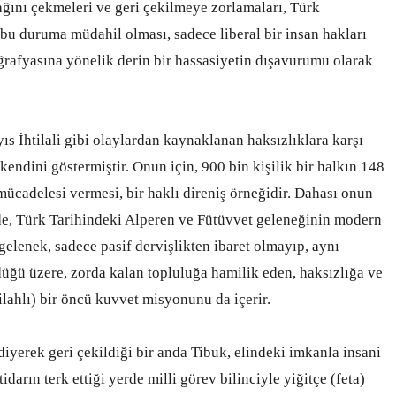
ğını çekmeleri ve geri çekilmeye zorlamaları, Türk
u duruma müdahil olması, sadece liberal bir insan hakları
rafyasına yönelik derin bir hassasiyetin dışavurumu olarak
ıs İhtilali gibi olaylardan kaynaklanan haksızlıklara karşı
endini göstermiştir. Onun için, 900 bin kişilik bir halkın 148
mücadelesi vermesi, bir haklı direniş örneğidir. Dahası onun
de, Türk Tarihindeki Alperen ve Fütüvvet geleneğinin modern
lenek, sadece pasif dervişlikten ibaret olmayıp, aynı
ğü üzere, zorda kalan topluluğa hamilik eden, haksızlığa ve
ilahlı) bir öncü kuvvet misyonunu da içerir.
yerek geri çekildiği bir anda Tibuk, elindeki imkanla insani
darın terk ettiği yerde milli görev bilinciyle yiğitçe (feta)