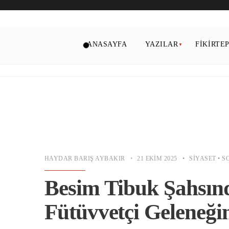
ANASAYFA
YAZILAR
FIKIRTE
HAYDAR BARIŞ AYBAKIR
•
21 EKIM 2025
•
SIYASET
•
S
Besim Tibuk Şahsınd
Fütüvvetçi Geleneği