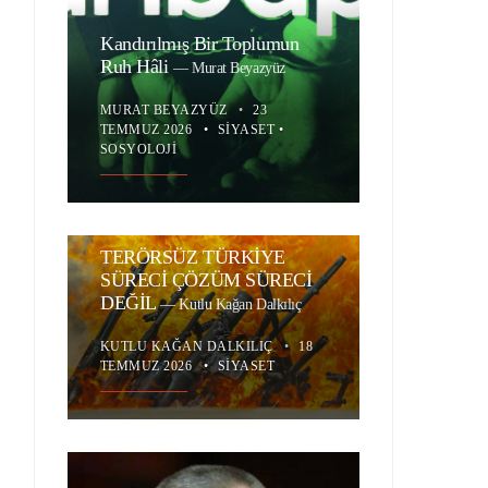
Kandırılmış Bir Toplumun
Ruh Hâli
—
Murat Beyazyüz
MURAT BEYAZYÜZ
•
23
TEMMUZ 2026
•
SIYASET
•
SOSYOLOJI
TERÖRSÜZ TÜRKİYE
SÜRECİ ÇÖZÜM SÜRECİ
DEĞİL
—
Kutlu Kağan Dalkılıç
KUTLU KAĞAN DALKILIÇ
•
18
TEMMUZ 2026
•
SIYASET