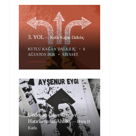
3. YOL
—
Kutlu Kağan Dalkılıç
KUTLU KAĞAN DALKILIÇ
•
6
AĞUSTOS 2026
•
SIYASET
Under an Olive Tree ve
Hatırlamanın Ahlâkı
—
İlteriş H.
Kutlu