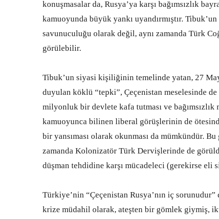
konuşmasalar da, Rusya’ya karşı bağımsızlık bayra
kamuoyunda büyük yankı uyandırmıştır. Tibuk’un b
savunuculuğu olarak değil, aynı zamanda Türk Coğ
görülebilir.
Tibuk’un siyasi kişiliğinin temelinde yatan, 27 May
duyulan köklü “tepki”, Çeçenistan meselesinde de k
milyonluk bir devlete kafa tutması ve bağımsızlık 
kamuoyunca bilinen liberal görüşlerinin de ötesin
bir yansıması olarak okunması da mümkündür. Bu ge
zamanda Kolonizatör Türk Dervişlerinde de görüldü
düşman tehdidine karşı mücadeleci (gerekirse eli s
Türkiye’nin “Çeçenistan Rusya’nın iç sorunudur” di
krize müdahil olarak, ateşten bir gömlek giymiş, ikti