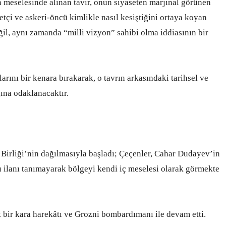
n meselesinde alınan tavır, onun siyaseten marjinal görünen
tçi ve askeri-öncü kimlikle nasıl kesiştiğini ortaya koyan
ğil, aynı zamanda “milli vizyon” sahibi olma iddiasının bir
arını bir kenara bırakarak, o tavrın arkasındaki tarihsel ve
ına odaklanacaktır.
 Birliği’nin dağılmasıyla başladı; Çeçenler, Cahar Dudayev’in
 bu ilanı tanımayarak bölgeyi kendi iç meselesi olarak görmekte
 bir kara harekâtı ve Grozni bombardımanı ile devam etti.