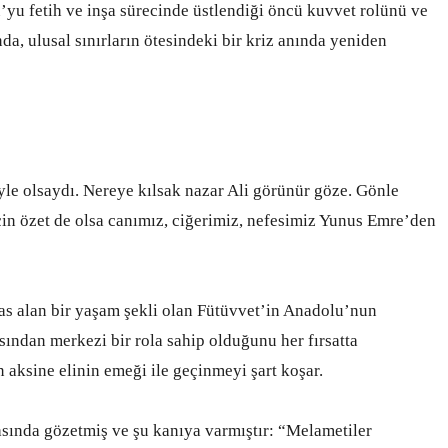
u’yu fetih ve inşa sürecinde üstlendiği öncü kuvvet rolünü ve
da, ulusal sınırların ötesindeki bir kriz anında yeniden
öyle olsaydı. Nereye kılsak nazar Ali görünür göze. Gönle
için özet de olsa canımız, ciğerimiz, nefesimiz Yunus Emre’den
sas alan bir yaşam şekli olan Fütüvvet’in Anadolu’nun
sından merkezi bir rola sahip olduğunu her fırsatta
aksine elinin emeği ile geçinmeyi şart koşar.
rasında gözetmiş ve şu kanıya varmıştır: “Melametiler