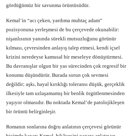
gördüğümüz bir savunma örüntüsüdür.
Kemal’in “acı çeken, yardıma muhtaç adam”
pozisyonuna yerleşmesi de bu çerçevede okunabilir:
nişanlısının yanında sürekli mutsuzluğunu görünür
kılması, çevresinden anlayış talep etmesi, kendi içsel
krizini neredeyse kamusal bir meseleye dönüştürmesi.
Bu davranışlar olgun bir yas sürecinden çok regresif bir
konumu düşündürür. Burada sorun çok sevmesi
değildir; aşkı, hayal kırıklığı toleransı düşük, gerçeklik
ilkesiyle tam uzlaşamamış bir benlik örgütlenmesinden
yaşıyor olmasıdır. Bu noktada Kemal’de patolojikleşen
bir örüntü belirginleşir.
Romanın sonlarına doğru anlatının çerçevesi görünür
biçimde kayar: Kemal, hikâyesini yazara anlatır ve