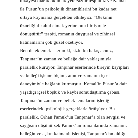
hikâyesi olarak okumak yetersizdir tespitiniz ve Kemal
ile Füsun’un psikolojik dinamiklerini bu kadar net
ortaya koymanız gerçekten etkileyici. “Ötekinin
özneliğini kabul etmek yerine onu bir işarete
dönüştürür” tespiti, romanın duygusal ve zihinsel
katmanlarını çok güzel özetliyor.
Ben de eklemek isterim ki, sizin bu bakış açınız,
Tanpınar’ın zaman ve belleğe dair yaklaşımıyla
paralellik kuruyor. Tanpınar eserlerinde bireyin kayıpları
ve belleği işleme biçimi, anın ve zamanın içsel
deneyimiyle bağlantı kurmuştur .Kemal’in Füsun’a dair
yaşadığı içsel boşluk ve kaybı somutlaştırma çabası,
Tanpınar’ın zaman ve bellek temalarını işlediği
eserlerindeki psikolojik gerçeklerle örtüşüyor. Bu
paralellik, Orhan Pamuk’un Tanpınar’a olan sevgisi ve
saygısını düşünürsek Pamuk’un romanlarında zamanın,
belleğin ve aşkın katmanlı işlenişi, Tanpınar’dan aldığı