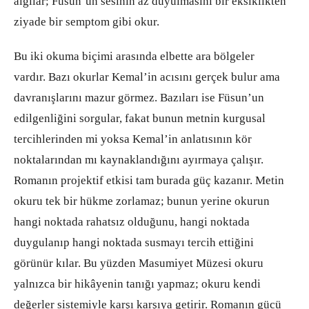
algılar; Füsun’un sesinin az duyulmasını bir eksiklikten
ziyade bir semptom gibi okur.
Bu iki okuma biçimi arasında elbette ara bölgeler
vardır. Bazı okurlar Kemal’in acısını gerçek bulur ama
davranışlarını mazur görmez. Bazıları ise Füsun’un
edilgenliğini sorgular, fakat bunun metnin kurgusal
tercihlerinden mi yoksa Kemal’in anlatısının kör
noktalarından mı kaynaklandığını ayırmaya çalışır.
Romanın projektif etkisi tam burada güç kazanır. Metin
okuru tek bir hükme zorlamaz; bunun yerine okurun
hangi noktada rahatsız olduğunu, hangi noktada
duygulanıp hangi noktada susmayı tercih ettiğini
görünür kılar. Bu yüzden Masumiyet Müzesi okuru
yalnızca bir hikâyenin tanığı yapmaz; okuru kendi
değerler sistemiyle karşı karşıya getirir. Romanın gücü