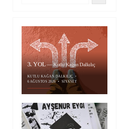
3. YOL
—
Kutlu Kağan Dalkılıç
KUTLU KAĞAN DALKILIÇ
•
6 AĞUSTOS 2026
•
SIYASET