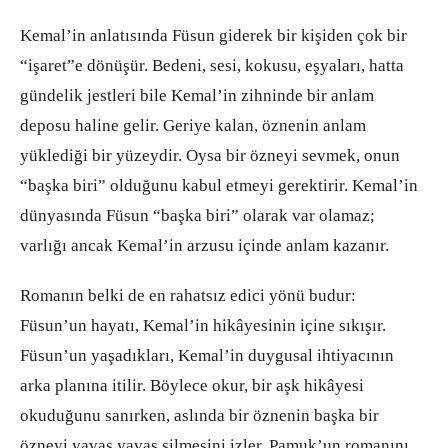
Kemal’in anlatısında Füsun giderek bir kişiden çok bir
“işaret”e dönüşür. Bedeni, sesi, kokusu, eşyaları, hatta
gündelik jestleri bile Kemal’in zihninde bir anlam
deposu haline gelir. Geriye kalan, öznenin anlam
yüklediği bir yüzeydir. Oysa bir özneyi sevmek, onun
“başka biri” olduğunu kabul etmeyi gerektirir. Kemal’in
dünyasında Füsun “başka biri” olarak var olamaz;
varlığı ancak Kemal’in arzusu içinde anlam kazanır.
Romanın belki de en rahatsız edici yönü budur:
Füsun’un hayatı, Kemal’in hikâyesinin içine sıkışır.
Füsun’un yaşadıkları, Kemal’in duygusal ihtiyacının
arka planına itilir. Böylece okur, bir aşk hikâyesi
okuduğunu sanırken, aslında bir öznenin başka bir
özneyi yavaş yavaş silmesini izler. Pamuk’un romanını