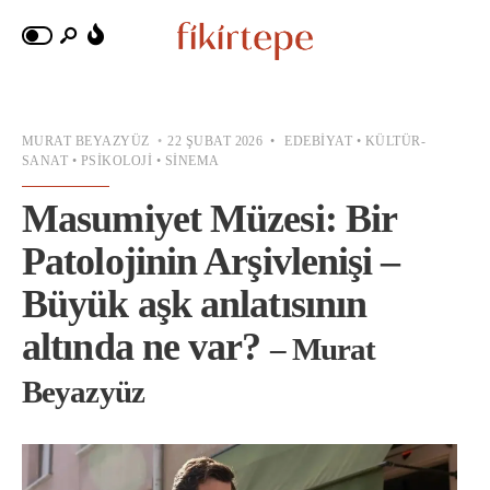
MURAT BEYAZYÜZ
•
22 ŞUBAT 2026
•
EDEBIYAT
•
KÜLTÜR-
SANAT
•
PSIKOLOJI
•
SINEMA
Masumiyet Müzesi: Bir
Patolojinin Arşivlenişi –
Büyük aşk anlatısının
altında ne var?
– Murat
Beyazyüz