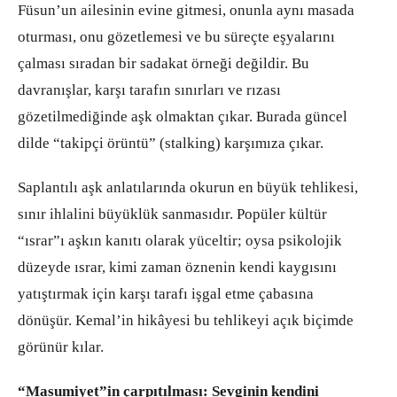
Füsun’un ailesinin evine gitmesi, onunla aynı masada
oturması, onu gözetlemesi ve bu süreçte eşyalarını
çalması sıradan bir sadakat örneği değildir. Bu
davranışlar, karşı tarafın sınırları ve rızası
gözetilmediğinde aşk olmaktan çıkar. Burada güncel
dilde “takipçi örüntü” (stalking) karşımıza çıkar.
Saplantılı aşk anlatılarında okurun en büyük tehlikesi,
sınır ihlalini büyüklük sanmasıdır. Popüler kültür
“ısrar”ı aşkın kanıtı olarak yüceltir; oysa psikolojik
düzeyde ısrar, kimi zaman öznenin kendi kaygısını
yatıştırmak için karşı tarafı işgal etme çabasına
dönüşür. Kemal’in hikâyesi bu tehlikeyi açık biçimde
görünür kılar.
“Masumiyet”in çarpıtılması: Sevginin kendini