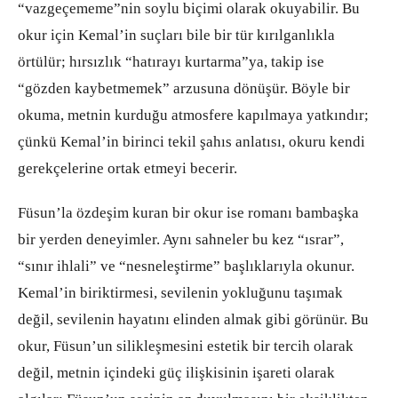
“vazgeçememe”nin soylu biçimi olarak okuyabilir. Bu
okur için Kemal’in suçları bile bir tür kırılganlıkla
örtülür; hırsızlık “hatırayı kurtarma”ya, takip ise
“gözden kaybetmemek” arzusuna dönüşür. Böyle bir
okuma, metnin kurduğu atmosfere kapılmaya yatkındır;
çünkü Kemal’in birinci tekil şahıs anlatısı, okuru kendi
gerekçelerine ortak etmeyi becerir.
Füsun’la özdeşim kuran bir okur ise romanı bambaşka
bir yerden deneyimler. Aynı sahneler bu kez “ısrar”,
“sınır ihlali” ve “nesneleştirme” başlıklarıyla okunur.
Kemal’in biriktirmesi, sevilenin yokluğunu taşımak
değil, sevilenin hayatını elinden almak gibi görünür. Bu
okur, Füsun’un silikleşmesini estetik bir tercih olarak
değil, metnin içindeki güç ilişkisinin işareti olarak