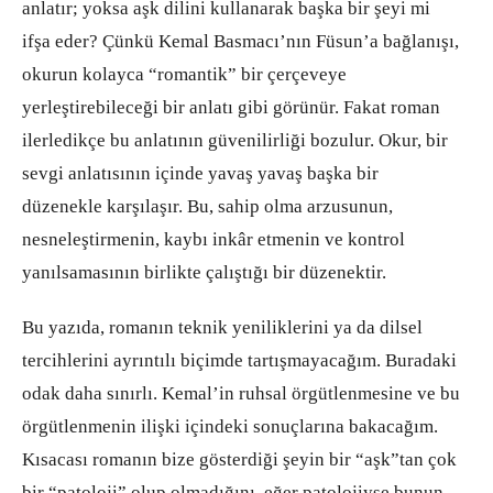
anlatır; yoksa aşk dilini kullanarak başka bir şeyi mi
ifşa eder? Çünkü Kemal Basmacı’nın Füsun’a bağlanışı,
okurun kolayca “romantik” bir çerçeveye
yerleştirebileceği bir anlatı gibi görünür. Fakat roman
ilerledikçe bu anlatının güvenilirliği bozulur. Okur, bir
sevgi anlatısının içinde yavaş yavaş başka bir
düzenekle karşılaşır. Bu, sahip olma arzusunun,
nesneleştirmenin, kaybı inkâr etmenin ve kontrol
yanılsamasının birlikte çalıştığı bir düzenektir.
Bu yazıda, romanın teknik yeniliklerini ya da dilsel
tercihlerini ayrıntılı biçimde tartışmayacağım. Buradaki
odak daha sınırlı. Kemal’in ruhsal örgütlenmesine ve bu
örgütlenmenin ilişki içindeki sonuçlarına bakacağım.
Kısacası romanın bize gösterdiği şeyin bir “aşk”tan çok
bir “patoloji” olup olmadığını, eğer patolojiyse bunun