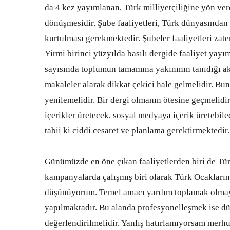
da 4 kez yayımlanan, Türk milliyetçiliğine yön ver
dönüşmesidir. Şube faaliyetleri, Türk dünyasından
kurtulması gerekmektedir. Şubeler faaliyetleri zat
Yirmi birinci yüzyılda basılı dergide faaliyet yayım
sayısında toplumun tamamına yakınının tanıdığı aka
makaleler alarak dikkat çekici hale gelmelidir. Bun
yenilemelidir. Bir dergi olmanın ötesine geçmelidir.
içerikler üretecek, sosyal medyaya içerik üretebil
tabii ki ciddi cesaret ve planlama gerektirmektedir.
Günümüzde en öne çıkan faaliyetlerden biri de Tü
kampanyalarda çalışmış biri olarak Türk Ocakların
düşünüyorum. Temel amacı yardım toplamak olmayan 
yapılmaktadır. Bu alanda profesyonelleşmek ise düş
değerlendirilmelidir. Yanlış hatırlamıyorsam mer