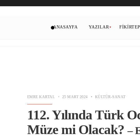
ANASAYFA
YAZILAR
FIKIRTE
EMRE KARTAL
•
25 MART 2024
•
KÜLTÜR-SANAT
112. Yılında Türk O
Müze mi Olacak?
– 