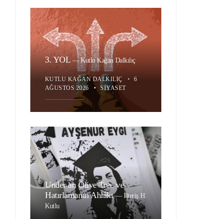
3. YOL
—
Kutlu Kağan Dalkılıç
KUTLU KAĞAN DALKILIÇ
•
6
AĞUSTOS 2026
•
SIYASET
Under an Olive Tree ve
Hatırlamanın Ahlâkı
—
İlteriş H.
Kutlu