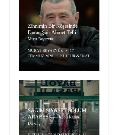
Zihnimin Bir Köşesinde
Duran Şair Ahmet Telli
—
Murat Beyazyüz
MURAT BEYAZYÜZ
•
17
TEMMUZ 2026
•
KÜLTÜR-SANAT
SAĞIM SİYASET SOLUM
ARABESK
—
Kutlu Kağan
Dalkılıç
KUTLU KAĞAN DALKILIÇ
•
13