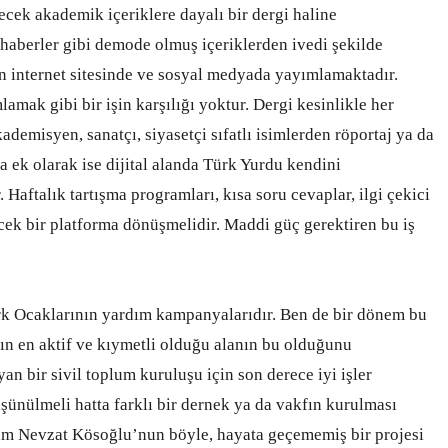
ecek akademik içeriklere dayalı bir dergi haline
 haberler gibi demode olmuş içeriklerden ivedi şekilde
en internet sitesinde ve sosyal medyada yayımlamaktadır.
lamak gibi bir işin karşılığı yoktur. Dergi kesinlikle her
demisyen, sanatçı, siyasetçi sıfatlı isimlerden röportaj ya da
a ek olarak ise dijital alanda Türk Yurdu kendini
 Haftalık tartışma programları, kısa soru cevaplar, ilgi çekici
ecek bir platforma dönüşmelidir. Maddi güç gerektiren bu iş
rk Ocaklarının yardım kampanyalarıdır. Ben de bir dönem bu
ın en aktif ve kıymetli olduğu alanın bu olduğunu
bir sivil toplum kuruluşu için son derece iyi işler
ünülmeli hatta farklı bir dernek ya da vakfın kurulması
hum Nevzat Kösoğlu’nun böyle, hayata geçememiş bir projesi