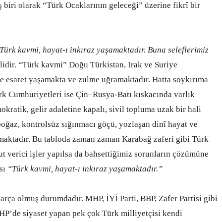
biri olarak “Türk Ocaklarının geleceği” üzerine fikrî bir
Türk kavmi, hayat-ı inkıraz yaşamaktadır. Buna seleflerimiz
rlidir. “Türk kavmi” Doğu Türkistan, Irak ve Suriye
e esaret yaşamakta ve zulme uğramaktadır. Hatta soykırıma
rk Cumhuriyetleri ise Çin–Rusya-Batı kıskacında varlık
kratik, gelir adaletine kapalı, sivil topluma uzak bir hali
oğaz, kontrolsüz sığınmacı göçü, yozlaşan dinî hayat ve
şmaktadır. Bu tabloda zaman zaman Karabağ zaferi gibi Türk
ut verici işler yapılsa da bahsettiğimiz sorunların çözümüne
sı
“Türk kavmi, hayat-ı inkıraz yaşamaktadır.”
parça olmuş durumdadır. MHP, İYİ Parti, BBP, Zafer Partisi gibi
CHP’de siyaset yapan pek çok Türk milliyetçisi kendi