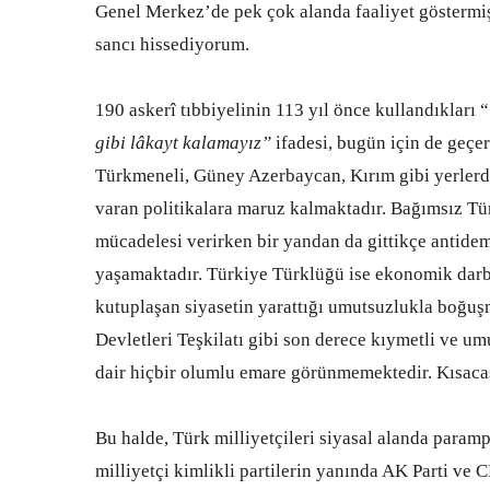
Genel Merkez’de pek çok alanda faaliyet göstermiş 
sancı hissediyorum.
190 askerî tıbbiyelinin 113 yıl önce kullandıkları “
gibi lâkayt kalamayız”
ifadesi, bugün için de geçe
Türkmeneli, Güney Azerbaycan, Kırım gibi yerlerd
varan politikalara maruz kalmaktadır. Bağımsız Tü
mücadelesi verirken bir yandan da gittikçe antidemo
yaşamaktadır. Türkiye Türklüğü ise ekonomik darb
kutuplaşan siyasetin yarattığı umutsuzlukla boğu
Devletleri Teşkilatı gibi son derece kıymetli ve um
dair hiçbir olumlu emare görünmemektedir. Kısaca
Bu halde, Türk milliyetçileri siyasal alanda param
milliyetçi kimlikli partilerin yanında AK Parti ve 