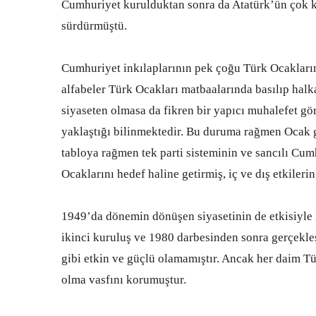
Cumhuriyet kurulduktan sonra da Atatürk’ün çok kı
sürdürmüştü.
Cumhuriyet inkılaplarının pek çoğu Türk Ocaklarının
alfabeler Türk Ocakları matbaalarında basılıp hal
siyaseten olmasa da fikren bir yapıcı muhalefet gör
yaklaştığı bilinmektedir. Bu duruma rağmen Ocak g
tabloya rağmen tek parti sisteminin ve sancılı Cum
Ocaklarını hedef haline getirmiş, iç ve dış etkilerin
1949’da dönemin dönüşen siyasetinin de etkisiyl
ikinci kuruluş ve 1980 darbesinden sonra gerçekl
gibi etkin ve güçlü olamamıştır. Ancak her daim Türk 
olma vasfını korumuştur.