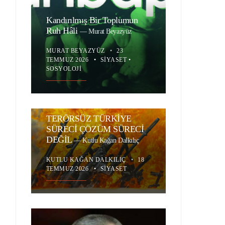
Kandırılmış Bir Toplumun
Ruh Hâli
—
Murat Beyazyüz
MURAT BEYAZYÜZ
•
23
TEMMUZ 2026
•
SIYASET
•
SOSYOLOJI
TERÖRSÜZ TÜRKİYE
SÜRECİ ÇÖZÜM SÜRECİ
DEĞİL
—
Kutlu Kağan Dalkılıç
KUTLU KAĞAN DALKILIÇ
•
18
TEMMUZ 2026
•
SIYASET