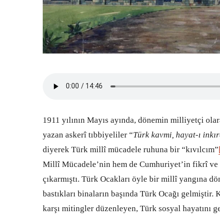
1911 yılının Mayıs ayında, dönemin milliyetçi olar
yazan askerî tıbbiyeliler “
Türk kavmi, hayat-ı inkı
diyerek Türk millî mücadele ruhuna bir “kıvılcım”
Millî Mücadele’nin hem de Cumhuriyet’in fikrî ve 
çıkarmıştı. Türk Ocakları öyle bir millî yangına dön
bastıkları binaların başında Türk Ocağı gelmiştir. 
karşı mitingler düzenleyen, Türk sosyal hayatını gel