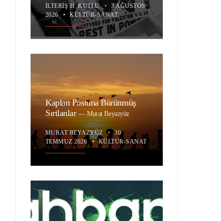
İLTERIŞ H. KUTLU
•
3 AĞUSTOS
2026
•
KÜLTÜR-SANAT
Kaplan Postuna Bürünmüş
Sırtlanlar
—
Murat Beyazyüz
MURAT BEYAZYÜZ
•
30
TEMMUZ 2026
•
KÜLTÜR-SANAT