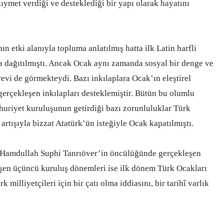
ymet verdiği ve desteklediği bir yapı olarak hayatını
 etki alanıyla topluma anlatılmış hatta ilk Latin harfli
ka dağıtılmıştı. Ancak Ocak aynı zamanda sosyal bir denge ve
evi de görmekteydi. Bazı inkılaplara Ocak’ın eleştirel
erçekleşen inkılapları desteklemiştir. Bütün bu olumlu
huriyet kuruluşunun getirdiği bazı zorunluluklar Türk
 artışıyla bizzat Atatürk’ün isteğiyle Ocak kapatılmıştı.
e Hamdullah Suphi Tanrıöver’in öncülüğünde gerçekleşen
eşen üçüncü kuruluş dönemleri ise ilk dönem Türk Ocakları
milliyetçileri için bir çatı olma iddiasını, bir tarihî varlık