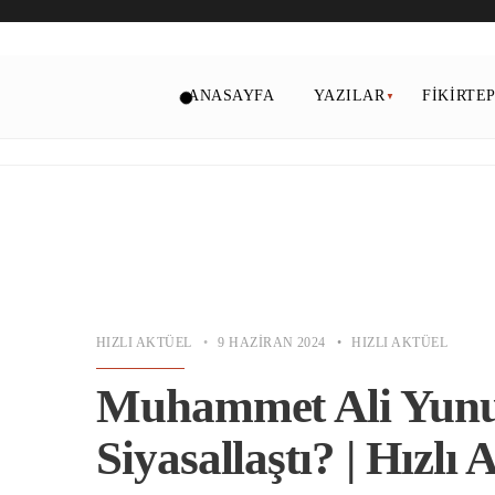
ANASAYFA
YAZILAR
FIKIRTE
HIZLI AKTÜEL
•
9 HAZIRAN 2024
•
HIZLI AKTÜEL
Muhammet Ali Yunu
Siyasallaştı? | Hızlı