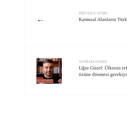
PREVIOUS STORY
←
Kamusal Alanların Türkç
SONRAKI HABER
Uğur Güzel: Ülkenin re
özüne dönmesi gerekiyor