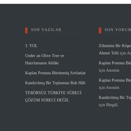
SON YAZILAR
SON YORU
3. YOL
Zihnimin Bir Köşe
Ahmet Telli
için
A
Under an Olive Tree ve
Hatırlamanın Ahlâkı
Kaplan Postuna Bür
için
Anonim
Kaplan Postuna Bürünmüş Sırtlanlar
Kaplan Postuna Bür
Kandırılmış Bir Toplumun Ruh Hâli
için
Anonim
TERÖRSÜZ TÜRKİYE SÜRECİ
Kandırılmış Bir T
ÇÖZÜM SÜRECİ DEĞİL
için
BingüL