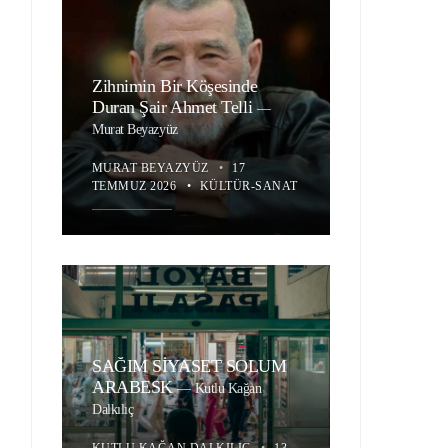
Zihnimin Bir Köşesinde
Duran Şair Ahmet Telli
—
Murat Beyazyüz
MURAT BEYAZYÜZ
•
17
TEMMUZ 2026
•
KÜLTÜR-SANAT
SAĞIM SİYASET SOLUM
ARABESK
—
Kutlu Kağan
Dalkılıç
KUTLU KAĞAN DALKILIÇ
•
13