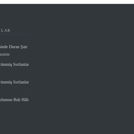
MLAR
sinde Duran Şair
nonim
ünmüş Sırtlanlar
ünmüş Sırtlanlar
oplumun Ruh Hâli