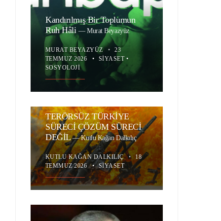
Kandırılmış Bir Toplumun
Ruh Hâli
—
Murat Beyazyüz
MURAT BEYAZYÜZ
•
23
TEMMUZ 2026
•
SIYASET
•
SOSYOLOJI
TERÖRSÜZ TÜRKİYE
SÜRECİ ÇÖZÜM SÜRECİ
DEĞİL
—
Kutlu Kağan Dalkılıç
KUTLU KAĞAN DALKILIÇ
•
18
TEMMUZ 2026
•
SIYASET