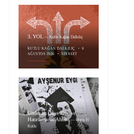
3. YOL
—
Kutlu Kağan Dalkılıç
KUTLU KAĞAN DALKILIÇ
•
6
AĞUSTOS 2026
•
SIYASET
Under an Olive Tree ve
Hatırlamanın Ahlâkı
—
İlteriş H.
Kutlu