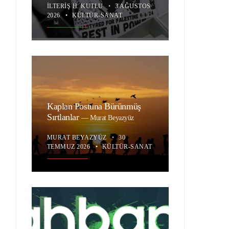
İLTERIŞ H. KUTLU
•
3 AĞUSTOS
2026
•
KÜLTÜR-SANAT
Kaplan Postuna Bürünmüş
Sırtlanlar
—
Murat Beyazyüz
MURAT BEYAZYÜZ
•
30
TEMMUZ 2026
•
KÜLTÜR-SANAT