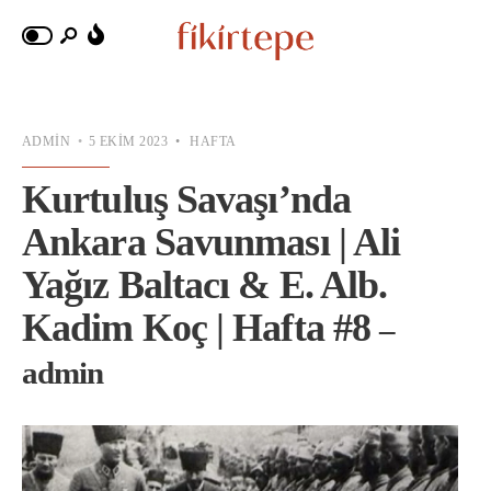
ADMIN
•
5 EKIM 2023
•
HAFTA
Kurtuluş Savaşı’nda
Ankara Savunması | Ali
Yağız Baltacı & E. Alb.
Kadim Koç | Hafta #8
–
admin