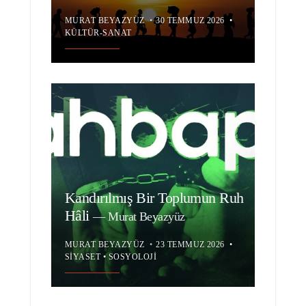
MURAT BEYAZYÜZ
•
30 TEMMUZ 2026
•
KÜLTÜR-SANAT
Kandırılmış Bir Toplumun Ruh
Hâli
—
Murat Beyazyüz
MURAT BEYAZYÜZ
•
23 TEMMUZ 2026
•
SIYASET
•
SOSYOLOJI