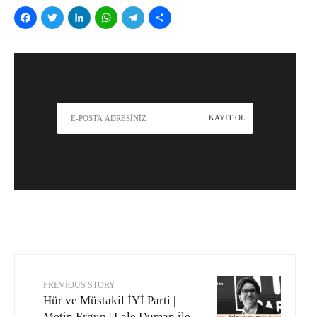
Facebook
Twitter
LinkedIn
WhatsApp
Telegram
Share
PREVIOUS STORY
Hür ve Müstakil İYİ Parti |
Metin Ergun | Lale Duman ile