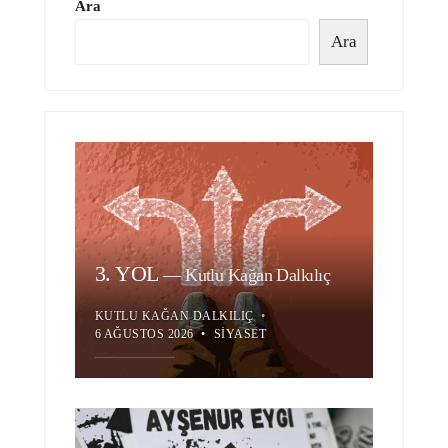
Ara
Ara
3. YOL
—
Kutlu Kağan Dalkılıç
KUTLU KAĞAN DALKILIÇ
•
6 AĞUSTOS 2026
•
SIYASET