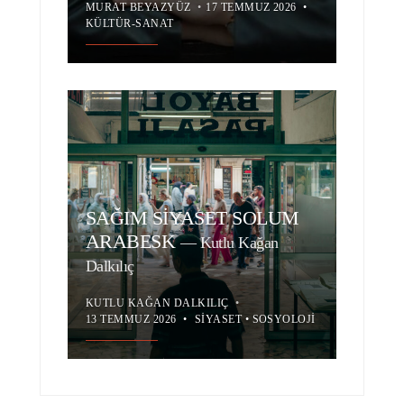
MURAT BEYAZYÜZ
•
17 TEMMUZ 2026
•
KÜLTÜR-SANAT
SAĞIM SİYASET SOLUM
ARABESK
—
Kutlu Kağan
Dalkılıç
KUTLU KAĞAN DALKILIÇ
•
13 TEMMUZ 2026
•
SIYASET
•
SOSYOLOJI