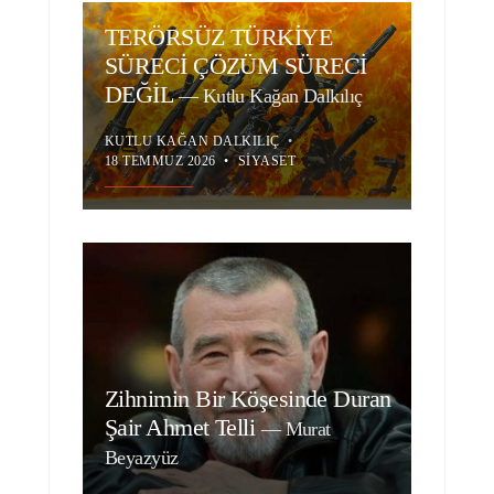
TERÖRSÜZ TÜRKİYE
SÜRECİ ÇÖZÜM SÜRECİ
DEĞİL
—
Kutlu Kağan Dalkılıç
KUTLU KAĞAN DALKILIÇ
•
18 TEMMUZ 2026
•
SIYASET
Zihnimin Bir Köşesinde Duran
Şair Ahmet Telli
—
Murat
Beyazyüz