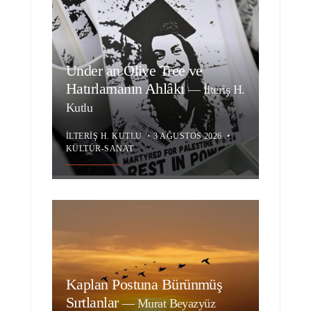
Under an Olive Tree ve
Hatırlamanın Ahlâkı
—
İlteriş H.
Kutlu
İLTERIŞ H. KUTLU
•
3 AĞUSTOS 2026
•
KÜLTÜR-SANAT
Kaplan Postuna Bürünmüş
Sırtlanlar
—
Murat Beyazyüz