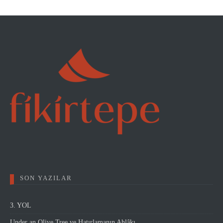
SON YAZILAR
3. YOL
Under an Olive Tree ve Hatırlamanın Ahlâkı