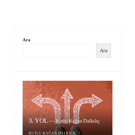
Ara
Ara
3. YOL
—
Kutlu Kağan Dalkılıç
KUTLU KAĞAN DALKILIÇ
•