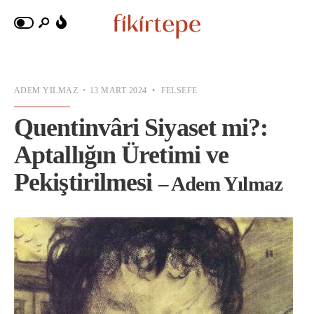
ADEM YILMAZ
•
13 MART 2024
•
FELSEFE
Quentinvâri Siyaset mi?:
Aptallığın Üretimi ve
Pekiştirilmesi
– Adem Yılmaz