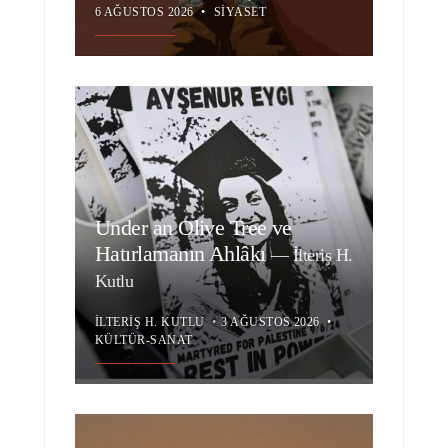
6 AĞUSTOS 2026
•
SIYASET
Under an Olive Tree ve
Hatırlamanın Ahlâkı
—
İlteriş H.
Kutlu
İLTERIŞ H. KUTLU
•
3 AĞUSTOS 2026
•
KÜLTÜR-SANAT