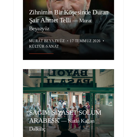
Zihnimin Bir Köşesinde Duran
Şair Ahmet Telli
—
Murat
Beyazyüz
MURAT BEYAZYÜZ
•
17 TEMMUZ 2026
•
KÜLTÜR-SANAT
SAĞIM SİYASET SOLUM
ARABESK
—
Kutlu Kağan
Dalkılıç