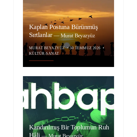
Kaplan Postuna Bürünmüş
Sırtlanlar
—
Murat Beyazyüz
MURAT BEYAZYÜZ
•
30 TEMMUZ 2026
•
KÜLTÜR-SANAT
Kandırılmış Bir Toplumun Ruh
Hâli
—
Murat Beyazyüz