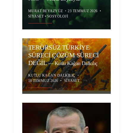
MURAT BEYAZYÜZ
•
23 TEMMUZ 2026
•
SIYASET
•
SOSYOLOJI
TERÖRSÜZ TÜRKİYE
SÜRECİ ÇÖZÜM SÜRECİ
DEĞİL
—
Kutlu Kağan Dalkılıç
KUTLU KAĞAN DALKILIÇ
•
18 TEMMUZ 2026
•
SIYASET