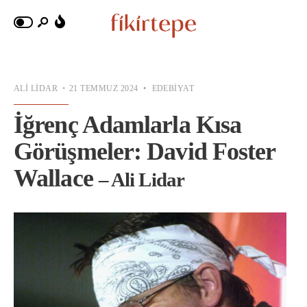
ALI LIDAR
•
21 TEMMUZ 2024
•
EDEBIYAT
İğrenç Adamlarla Kısa
Görüşmeler: David Foster
Wallace
– Ali Lidar