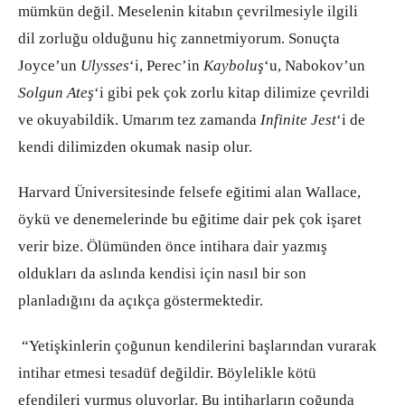
mümkün değil. Meselenin kitabın çevrilmesiyle ilgili
dil zorluğu olduğunu hiç zannetmiyorum. Sonuçta
Joyce’un
Ulysses
‘i, Perec’in
Kayboluş
‘u, Nabokov’un
Solgun Ateş
‘i gibi pek çok zorlu kitap dilimize çevrildi
ve okuyabildik. Umarım tez zamanda
Infinite Jest
‘i de
kendi dilimizden okumak nasip olur.
Harvard Üniversitesinde felsefe eğitimi alan Wallace,
öykü ve denemelerinde bu eğitime dair pek çok işaret
verir bize. Ölümünden önce intihara dair yazmış
oldukları da aslında kendisi için nasıl bir son
planladığını da açıkça göstermektedir.
“Yetişkinlerin çoğunun kendilerini başlarından vurarak
intihar etmesi tesadüf değildir. Böylelikle kötü
efendileri vurmuş oluyorlar. Bu intiharların çoğunda