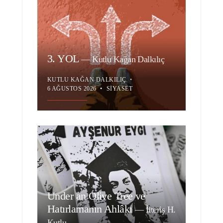
3. YOL
—
Kutlu Kağan Dalkılıç
KUTLU KAĞAN DALKILIÇ
•
6 AĞUSTOS 2026
•
SIYASET
Under an Olive Tree ve
Hatırlamanın Ahlâkı
—
İlteriş H.
Kutlu