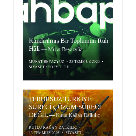
Kandırılmış Bir Toplumun Ruh
Hâli
—
Murat Beyazyüz
MURAT BEYAZYÜZ
•
23 TEMMUZ 2026
•
SIYASET
•
SOSYOLOJI
TERÖRSÜZ TÜRKİYE
SÜRECİ ÇÖZÜM SÜRECİ
DEĞİL
—
Kutlu Kağan Dalkılıç
KUTLU KAĞAN DALKILIÇ
•
18 TEMMUZ 2026
•
SIYASET