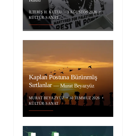
İLTERIŞ H. KUTLU
•
3 AĞUSTOS 2026
•
KÜLTÜR-SANAT
Kaplan Postuna Bürünmüş
Sırtlanlar
—
Murat Beyazyüz
MURAT BEYAZYÜZ
•
30 TEMMUZ 2026
•
KÜLTÜR-SANAT