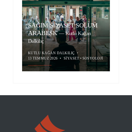
SAĞIM SİYASET SOLUM
ARABESK
—
Kutlu Kağan
Dalkılıç
KUTLU KAĞAN DALKILIÇ
•
13 TEMMUZ 2026
•
SIYASET
•
SOSYOLOJI