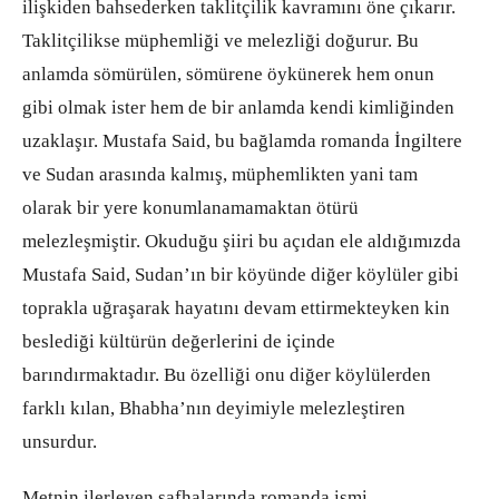
ilişkiden bahsederken taklitçilik kavramını öne çıkarır.
Taklitçilikse müphemliği ve melezliği doğurur. Bu
anlamda sömürülen, sömürene öykünerek hem onun
gibi olmak ister hem de bir anlamda kendi kimliğinden
uzaklaşır. Mustafa Said, bu bağlamda romanda İngiltere
ve Sudan arasında kalmış, müphemlikten yani tam
olarak bir yere konumlanamamaktan ötürü
melezleşmiştir. Okuduğu şiiri bu açıdan ele aldığımızda
Mustafa Said, Sudan’ın bir köyünde diğer köylüler gibi
toprakla uğraşarak hayatını devam ettirmekteyken kin
beslediği kültürün değerlerini de içinde
barındırmaktadır. Bu özelliği onu diğer köylülerden
farklı kılan, Bhabha’nın deyimiyle melezleştiren
unsurdur.
Metnin ilerleyen safhalarında romanda ismi