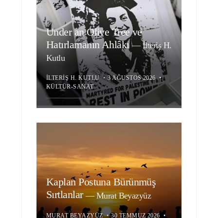
Under an Olive Tree ve
Hatırlamanın Ahlâkı
—
İlteriş H.
Kutlu
İLTERIŞ H. KUTLU
•
3 AĞUSTOS 2026
•
KÜLTÜR-SANAT
Kaplan Postuna Bürünmüş
Sırtlanlar
—
Murat Beyazyüz
MURAT BEYAZYÜZ
•
30 TEMMUZ 2026
•