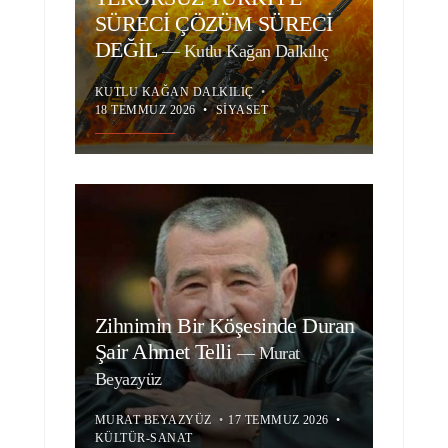
SÜRECİ ÇÖZÜM SÜRECİ
DEĞİL
—
Kutlu Kağan Dalkılıç
KUTLU KAĞAN DALKILIÇ
•
18 TEMMUZ 2026
•
SIYASET
Zihnimin Bir Köşesinde Duran
Şair Ahmet Telli
—
Murat
Beyazyüz
MURAT BEYAZYÜZ
•
17 TEMMUZ 2026
•
KÜLTÜR-SANAT