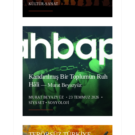
KÜLTÜR-SANAT
Kandırılmış Bir Toplumun Ruh
Hâli
—
Murat Beyazyüz
MURAT BEYAZYÜZ
•
23 TEMMUZ 2026
•
SIYASET
•
SOSYOLOJI
TERÖRSÜZ TÜRKİYE