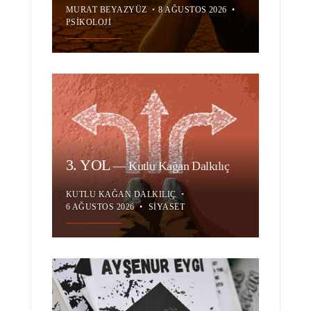
MURAT BEYAZYÜZ
•
8 AĞUSTOS 2026
•
PSIKOLOJI
3. YOL
—
Kutlu Kağan Dalkılıç
KUTLU KAĞAN DALKILIÇ
•
6 AĞUSTOS 2026
•
SIYASET