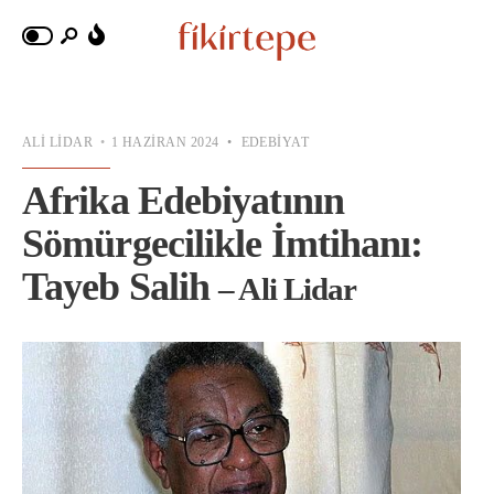
ALI LIDAR
•
1 HAZIRAN 2024
•
EDEBIYAT
Afrika Edebiyatının
Sömürgecilikle İmtihanı:
Tayeb Salih
– Ali Lidar