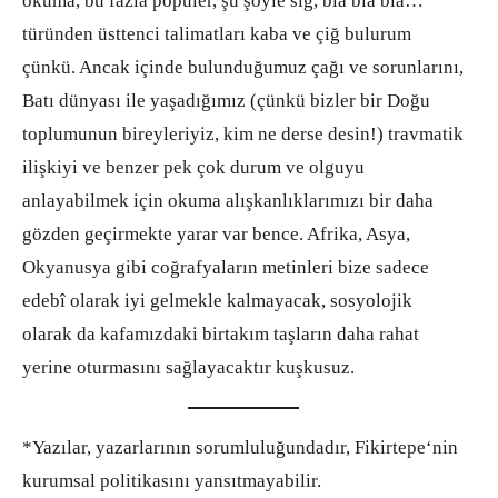
okuma, bu fazla popüler, şu şöyle sığ, bla bla bla…
türünden üsttenci talimatları kaba ve çiğ bulurum
çünkü. Ancak içinde bulunduğumuz çağı ve sorunlarını,
Batı dünyası ile yaşadığımız (çünkü bizler bir Doğu
toplumunun bireyleriyiz, kim ne derse desin!) travmatik
ilişkiyi ve benzer pek çok durum ve olguyu
anlayabilmek için okuma alışkanlıklarımızı bir daha
gözden geçirmekte yarar var bence. Afrika, Asya,
Okyanusya gibi coğrafyaların metinleri bize sadece
edebî olarak iyi gelmekle kalmayacak, sosyolojik
olarak da kafamızdaki birtakım taşların daha rahat
yerine oturmasını sağlayacaktır kuşkusuz.
*Yazılar, yazarlarının sorumluluğundadır, Fikirtepe‘nin
kurumsal politikasını yansıtmayabilir.