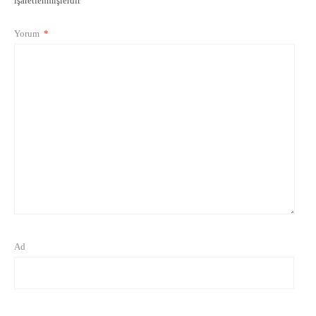
işaretlenmişlerdir
Yorum
*
Ad