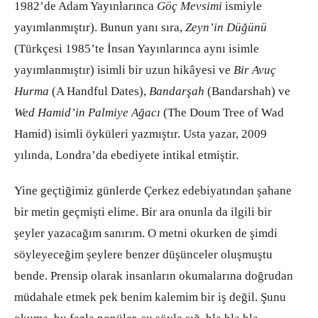
1982’de Adam Yayınlarınca
Göç Mevsimi
ismiyle
yayımlanmıştır). Bunun yanı sıra,
Zeyn’in Düğünü
(Türkçesi 1985’te İnsan Yayınlarınca aynı isimle
yayımlanmıştır) isimli bir uzun hikâyesi ve
Bir Avuç
Hurma
(A Handful Dates),
Bandarşah
(Bandarshah) ve
Wed Hamid’in Palmiye Ağacı
(The Doum Tree of Wad
Hamid) isimli öyküleri yazmıştır. Usta yazar, 2009
yılında, Londra’da ebediyete intikal etmiştir.
Yine geçtiğimiz günlerde Çerkez edebiyatından şahane
bir metin geçmişti elime. Bir ara onunla da ilgili bir
şeyler yazacağım sanırım. O metni okurken de şimdi
söyleyeceğim şeylere benzer düşünceler oluşmuştu
bende. Prensip olarak insanların okumalarına doğrudan
müdahale etmek pek benim kalemim bir iş değil. Şunu