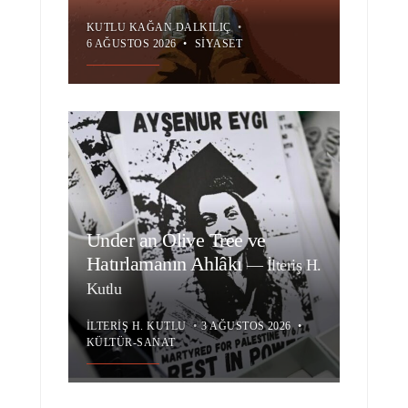
KUTLU KAĞAN DALKILIÇ
•
6 AĞUSTOS 2026
•
SIYASET
Under an Olive Tree ve
Hatırlamanın Ahlâkı
—
İlteriş H.
Kutlu
İLTERIŞ H. KUTLU
•
3 AĞUSTOS 2026
•
KÜLTÜR-SANAT