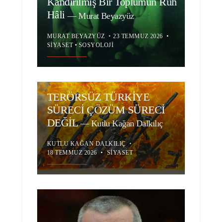
Kandırılmış Bir Toplumun Ruh
Hâli
—
Murat Beyazyüz
MURAT BEYAZYÜZ
•
23 TEMMUZ 2026
•
SIYASET
•
SOSYOLOJI
TERÖRSÜZ TÜRKİYE
SÜRECİ ÇÖZÜM SÜRECİ
DEĞİL
—
Kutlu Kağan Dalkılıç
KUTLU KAĞAN DALKILIÇ
•
18 TEMMUZ 2026
•
SIYASET