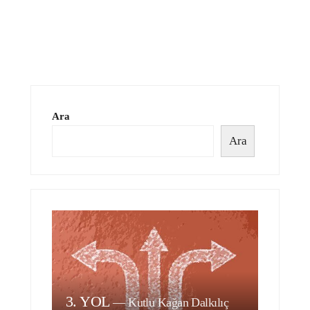
Ara
Ara
3. YOL
—
Kutlu Kağan Dalkılıç