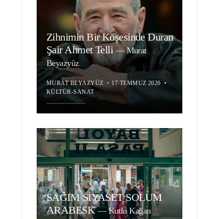
Zihnimin Bir Köşesinde Duran
Şair Ahmet Telli
—
Murat
Beyazyüz
MURAT BEYAZYÜZ
•
17 TEMMUZ 2026
•
KÜLTÜR-SANAT
SAĞIM SİYASET SOLUM
ARABESK
—
Kutlu Kağan