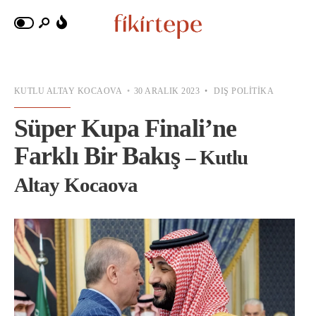
KUTLU ALTAY KOCAOVA
•
30 ARALIK 2023
•
DIŞ POLITIKA
Süper Kupa Finali’ne
Farklı Bir Bakış
– Kutlu
Altay Kocaova