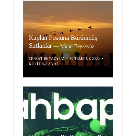
Kaplan Postuna Bürünmüş
Sırtlanlar
—
Murat Beyazyüz
MURAT BEYAZYÜZ
•
30 TEMMUZ 2026
•
KÜLTÜR-SANAT