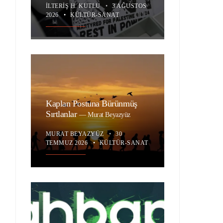
İLTERIŞ H. KUTLU
•
3 AĞUSTOS
2026
•
KÜLTÜR-SANAT
Kaplan Postuna Bürünmüş
Sırtlanlar
—
Murat Beyazyüz
MURAT BEYAZYÜZ
•
30
TEMMUZ 2026
•
KÜLTÜR-SANAT