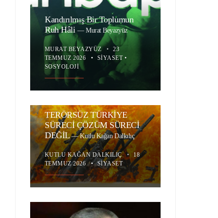
Kandırılmış Bir Toplumun
Ruh Hâli
—
Murat Beyazyüz
MURAT BEYAZYÜZ
•
23
TEMMUZ 2026
•
SIYASET
•
SOSYOLOJI
TERÖRSÜZ TÜRKİYE
SÜRECİ ÇÖZÜM SÜRECİ
DEĞİL
—
Kutlu Kağan Dalkılıç
KUTLU KAĞAN DALKILIÇ
•
18
TEMMUZ 2026
•
SIYASET