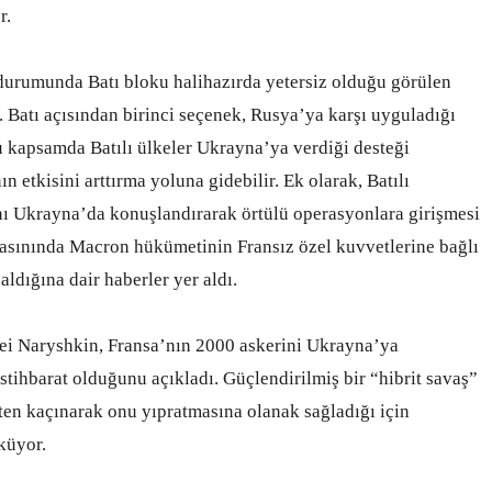
r.
durumunda Batı bloku halihazırda yetersiz olduğu görülen
 Batı açısından birinci seçenek, Rusya’ya karşı uyguladığı
u kapsamda Batılı ülkeler Ukrayna’ya verdiği desteği
n etkisini arttırma yoluna gidebilir. Ek olarak, Batılı
rını Ukrayna’da konuşlandırarak örtülü operasyonlara girişmesi
basınında Macron hükümetinin Fransız özel kuvvetlerine bağlı
dığına dair haberler yer aldı.
rgei Naryshkin, Fransa’nın 2000 askerini Ukrayna’ya
stihbarat olduğunu açıkladı. Güçlendirilmiş bir “hibrit savaş”
en kaçınarak onu yıpratmasına olanak sağladığı için
küyor.