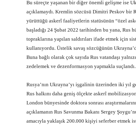
Bu süreçte yaşanan bir diğer önemli gelişme ise U
açıklamaydı. Kremlin sözcüsü Dimitri Peskov bir 
yürüttüğü askerî faaliyetlerin statüsünün “özel aske
başladığı 24 Şubat 2022 tarihinden bu yana, Rus h
topraklarına yapılan saldırıları ifade etmek için si
kullanıyordu. Üstelik savaş sözcüğünün Ukrayna’da
Buna bağlı olarak çok sayıda Rus vatandaşı yalnızc
zedelemek ve dezenformasyon yapmakla suçlandı.
Rusya’nın Ukrayna’yı işgalinin üzerinden iki yıl 
Rus halkını daha geniş ölçekte askerî mobilizasyon
London bünyesinde doktora sonrası araştırmaların
açıklamanın Rus Savunma Bakanı Sergey Şoygu’nun 
amacıyla yaklaşık 200.000 kişiyi seferber etmek is