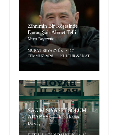
Zihnimin Bir Köşesinde
Duran Şair Ahmet Telli
—
Murat Beyazyüz
MURAT BEYAZYÜZ
•
17
TEMMUZ 2026
•
KÜLTÜR-SANAT
SAĞIM SİYASET SOLUM
ARABESK
—
Kutlu Kağan
Dalkılıç
KUTLU KAĞAN DALKILIÇ
•
13