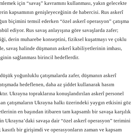
lemek için “savaş” kavramını kullanması, yakın gelecekte
lerin kapsamının genişleyeceğinin de habercisi. Rus askerî
ğun biçimini temsil ederken “özel askerî operasyon” çatışma
ül ediyor. Rus savaş anlayışına göre savaşlarda zafer;
iği, derin muharebe konseptini, fiziksel kuşatmayı ve çoklu
şle, savaş halinde düşmanın askerî kabiliyetlerinin imhası,
ginin sağlanması birincil hedeflerdir.
i düşük yoğunluklu çatışmalarda zafer, düşmanın askerî
 çatışmada hedeflenen, daha az şiddet kullanarak hasım
maktır. Ukrayna topraklarına konuşlandırılan askerî personel
nan çatışmaların Ukrayna halkı üzerindeki yaygın etkisini göz
lerinin en başından itibaren tam kapsamlı bir savaşa karşılık
n Ukrayna’daki savaşa dair “özel askerî operasyon” terimini
k kasıtlı bir girişimdi ve operasyonların zaman ve kapsam