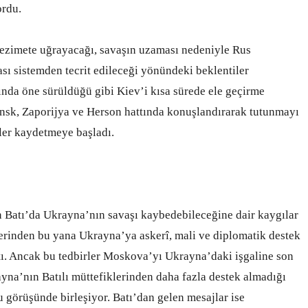
ordu.
ezimete uğrayacağı, savaşın uzaması nedeniyle Rus
ı sistemden tecrit edileceği yönündeki beklentiler
nda öne sürüldüğü gibi Kiev’i kısa sürede ele geçirme
ansk, Zaporijya ve Herson hattında konuşlandırarak tutunmayı
eler kaydetmeye başladı.
 Batı’da Ukrayna’nın savaşı kaybedebileceğine dair kaygılar
lerinden bu yana Ukrayna’ya askerî, mali ve diplomatik destek
ı. Ancak bu tedbirler Moskova’yı Ukrayna’daki işgaline son
yna’nın Batılı müttefiklerinden daha fazla destek almadığı
 görüşünde birleşiyor. Batı’dan gelen mesajlar ise