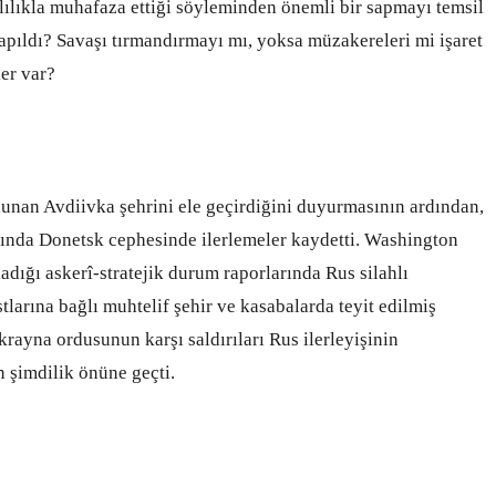
rlılıkla muhafaza ettiği söyleminden önemli bir sapmayı temsil
 yapıldı? Savaşı tırmandırmayı mı, yoksa müzakereleri mi işaret
ler var?
unan Avdiivka şehrini ele geçirdiğini duyurmasının ardından,
arında Donetsk cephesinde ilerlemeler kaydetti. Washington
dığı askerî-stratejik durum raporlarında Rus silahlı
larına bağlı muhtelif şehir ve kasabalarda teyit edilmiş
Ukrayna ordusunun karşı saldırıları Rus ilerleyişinin
n şimdilik önüne geçti.