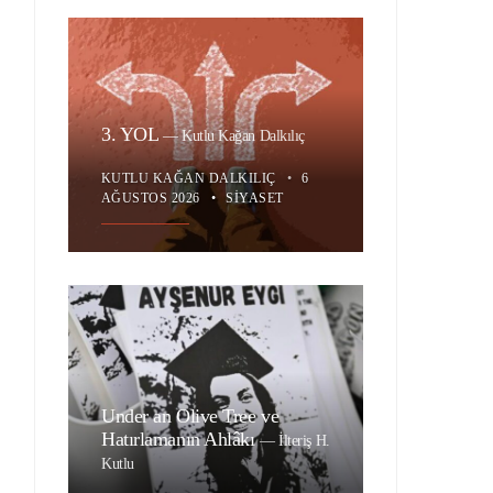
3. YOL
—
Kutlu Kağan Dalkılıç
KUTLU KAĞAN DALKILIÇ
•
6
AĞUSTOS 2026
•
SIYASET
Under an Olive Tree ve
Hatırlamanın Ahlâkı
—
İlteriş H.
Kutlu