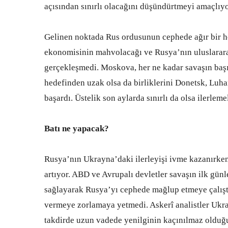
açısından sınırlı olacağını düşündürtmeyi amaçlıy
Gelinen noktada Rus ordusunun cephede ağır bir h
ekonomisinin mahvolacağı ve Rusya’nın uluslararas
gerçekleşmedi. Moskova, her ne kadar savaşın başı
hedefinden uzak olsa da birliklerini Donetsk, Luh
başardı. Üstelik son aylarda sınırlı da olsa ilerlem
Batı ne yapacak?
Rusya’nın Ukrayna’daki ilerleyişi ivme kazanırken
artıyor. ABD ve Avrupalı devletler savaşın ilk gün
sağlayarak Rusya’yı cephede mağlup etmeye çalışt
vermeye zorlamaya yetmedi. Askerî analistler Ukra
takdirde uzun vadede yenilginin kaçınılmaz olduğu