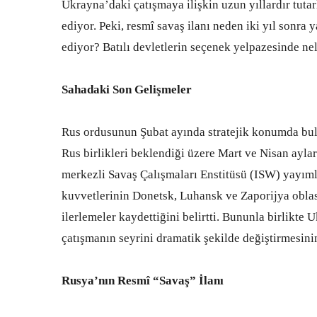
Ukrayna’daki çatışmaya ilişkin uzun yıllardır tuta
ediyor. Peki, resmî savaş ilanı neden iki yıl sonra
ediyor? Batılı devletlerin seçenek yelpazesinde ne
Sahadaki Son Gelişmeler
Rus ordusunun Şubat ayında stratejik konumda bul
Rus birlikleri beklendiği üzere Mart ve Nisan ayl
merkezli Savaş Çalışmaları Enstitüsü (ISW) yayımla
kuvvetlerinin Donetsk, Luhansk ve Zaporijya oblast
ilerlemeler kaydettiğini belirtti. Bununla birlikte 
çatışmanın seyrini dramatik şekilde değiştirmesini
Rusya’nın Resmî “Savaş” İlanı