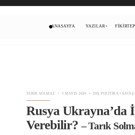
ANASAYFA
YAZILAR
FIKIRTE
TARIK SOLMAZ
•
3 MAYIS 2024
•
DIŞ POLITIKA
•
SAVAŞ
Rusya Ukrayna’da İle
Verebilir?
– Tarık Solm