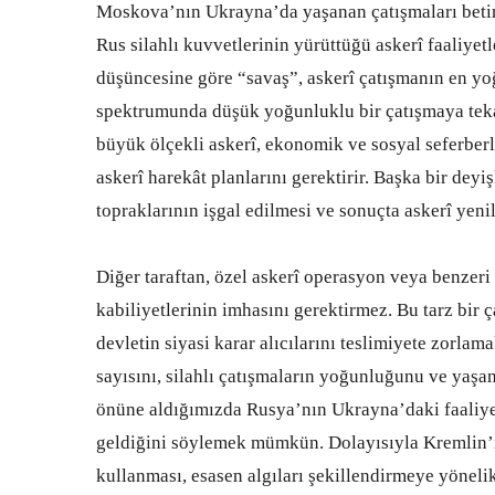
Moskova’nın Ukrayna’da yaşanan çatışmaları betim
Rus silahlı kuvvetlerinin yürüttüğü askerî faaliyet
düşüncesine göre “savaş”, askerî çatışmanın en yo
spektrumunda düşük yoğunluklu bir çatışmaya tekab
büyük ölçekli askerî, ekonomik ve sosyal seferberl
askerî harekât planlarını gerektirir. Başka bir deyi
topraklarının işgal edilmesi ve sonuçta askerî yenil
Diğer taraftan, özel askerî operasyon veya benzer
kabiliyetlerinin imhasını gerektirmez. Bu tarz bir
devletin siyasi karar alıcılarını teslimiyete zorla
sayısını, silahlı çatışmaların yoğunluğunu ve yaşa
önüne aldığımızda Rusya’nın Ukrayna’daki faaliyet
geldiğini söylemek mümkün. Dolayısıyla Kremlin’i
kullanması, esasen algıları şekillendirmeye yöneli