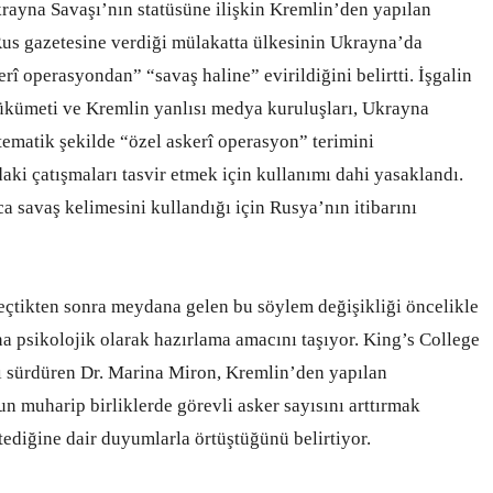
krayna Savaşı’nın statüsüne ilişkin Kremlin’den yapılan
Rus gazetesine verdiği mülakatta ülkesinin Ukrayna’da
rî operasyondan” “savaş haline” evirildiğini belirtti. İşgalin
ükümeti ve Kremlin yanlısı medya kuruluşları, Ukrayna
stematik şekilde “özel askerî operasyon” terimini
ki çatışmaları tasvir etmek için kullanımı dahi yasaklandı.
a savaş kelimesini kullandığı için Rusya’nın itibarını
geçtikten sonra meydana gelen bu söylem değişikliği öncelikle
a psikolojik olarak hazırlama amacını taşıyor. King’s College
ı sürdüren Dr. Marina Miron, Kremlin’den yapılan
muharip birliklerde görevli asker sayısını arttırmak
tediğine dair duyumlarla örtüştüğünü belirtiyor.