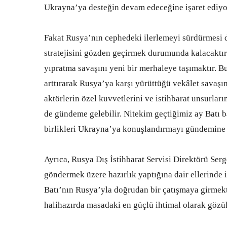
Ukrayna’ya desteğin devam edeceğine işaret ediyo
Fakat Rusya’nın cephedeki ilerlemeyi sürdürmesi 
stratejisini gözden geçirmek durumunda kalacaktır.
yıpratma savaşını yeni bir merhaleye taşımaktır. B
arttırarak Rusya’ya karşı yürüttüğü vekâlet savaşını
aktörlerin özel kuvvetlerini ve istihbarat unsurla
de gündeme gelebilir. Nitekim geçtiğimiz ay Batı 
birlikleri Ukrayna’ya konuşlandırmayı gündemine al
Ayrıca, Rusya Dış İstihbarat Servisi Direktörü Se
göndermek üzere hazırlık yaptığına dair ellerinde i
Batı’nın Rusya’yla doğrudan bir çatışmaya girmekt
halihazırda masadaki en güçlü ihtimal olarak gözü