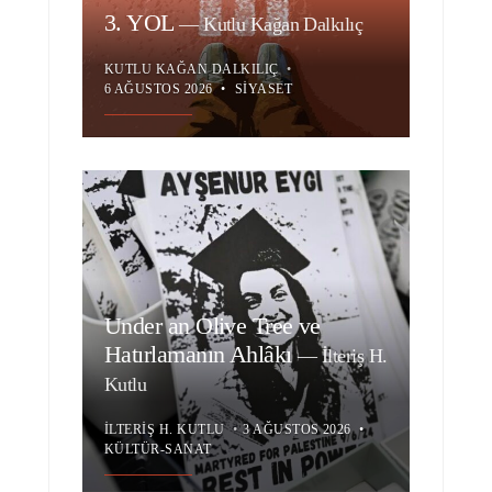
3. YOL
—
Kutlu Kağan Dalkılıç
KUTLU KAĞAN DALKILIÇ
•
6 AĞUSTOS 2026
•
SIYASET
Under an Olive Tree ve
Hatırlamanın Ahlâkı
—
İlteriş H.
Kutlu
İLTERIŞ H. KUTLU
•
3 AĞUSTOS 2026
•
KÜLTÜR-SANAT