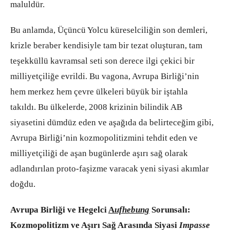
maluldür.
Bu anlamda, Üçüncü Yolcu küreselciliğin son demleri,
krizle beraber kendisiyle tam bir tezat oluşturan, tam
teşekküllü kavramsal seti son derece ilgi çekici bir
milliyetçiliğe evrildi. Bu vagona, Avrupa Birliği’nin
hem merkez hem çevre ülkeleri büyük bir iştahla
takıldı. Bu ülkelerde, 2008 krizinin bilindik AB
siyasetini dümdüz eden ve aşağıda da belirteceğim gibi,
Avrupa Birliği’nin kozmopolitizmini tehdit eden ve
milliyetçiliği de aşan bugünlerde aşırı sağ olarak
adlandırılan proto-faşizme varacak yeni siyasi akımlar
doğdu.
Avrupa Birliği ve Hegelci
A
ufhebung
Sorunsalı:
Kozmopolitizm ve Aşırı Sağ Arasında Siyasi
Impasse