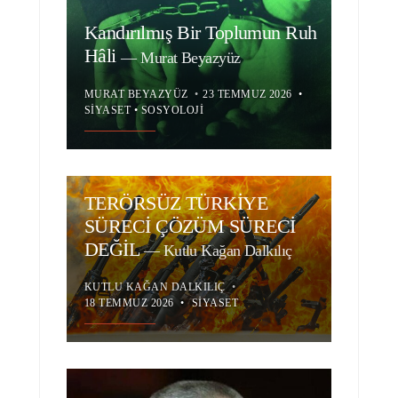
Kandırılmış Bir Toplumun Ruh
Hâli
—
Murat Beyazyüz
MURAT BEYAZYÜZ
•
23 TEMMUZ 2026
•
SIYASET
•
SOSYOLOJI
TERÖRSÜZ TÜRKİYE
SÜRECİ ÇÖZÜM SÜRECİ
DEĞİL
—
Kutlu Kağan Dalkılıç
KUTLU KAĞAN DALKILIÇ
•
18 TEMMUZ 2026
•
SIYASET