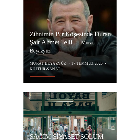
Zihnimin Bir Köşesinde Duran
Şair Ahmet Telli
—
Murat
Beyazyüz
MURAT BEYAZYÜZ
•
17 TEMMUZ 2026
•
KÜLTÜR-SANAT
SAĞIM SİYASET SOLUM