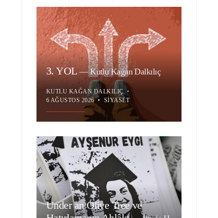
3. YOL
—
Kutlu Kağan Dalkılıç
KUTLU KAĞAN DALKILIÇ
•
6 AĞUSTOS 2026
•
SIYASET
Under an Olive Tree ve
Hatırlamanın Ahlâkı