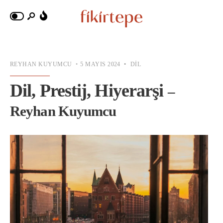
REYHAN KUYUMCU
•
5 MAYIS 2024
•
DIL
Dil, Prestij, Hiyerarşi
–
Reyhan Kuyumcu