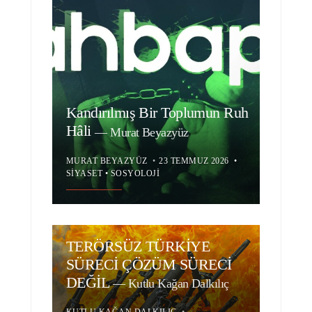
Kandırılmış Bir Toplumun Ruh
Hâli
—
Murat Beyazyüz
MURAT BEYAZYÜZ
•
23 TEMMUZ 2026
•
SIYASET
•
SOSYOLOJI
TERÖRSÜZ TÜRKİYE
SÜRECİ ÇÖZÜM SÜRECİ
DEĞİL
—
Kutlu Kağan Dalkılıç