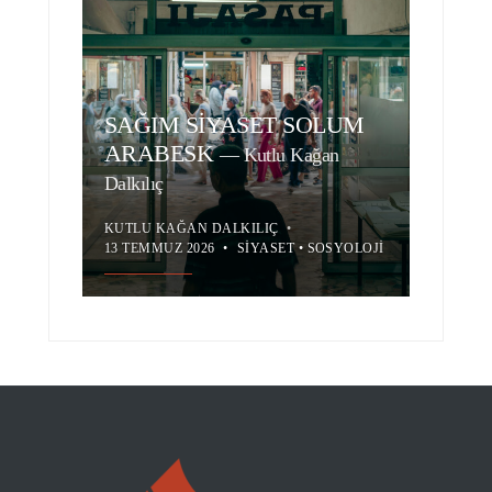
SAĞIM SİYASET SOLUM
ARABESK
—
Kutlu Kağan
Dalkılıç
KUTLU KAĞAN DALKILIÇ
•
13 TEMMUZ 2026
•
SIYASET
•
SOSYOLOJI