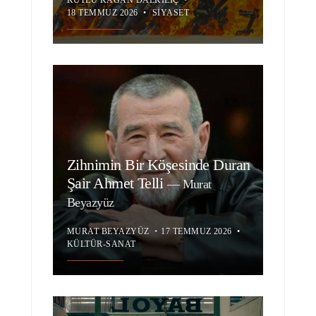
KUTLU KAĞAN DALKILIÇ
•
18 TEMMUZ 2026
•
SIYASET
Zihnimin Bir Köşesinde Duran
Şair Ahmet Telli
—
Murat
Beyazyüz
MURAT BEYAZYÜZ
•
17 TEMMUZ 2026
•
KÜLTÜR-SANAT