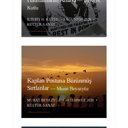
—
İlteriş H.
Kutlu
İLTERIŞ H. KUTLU
•
3 AĞUSTOS 2026
•
KÜLTÜR-SANAT
Kaplan Postuna Bürünmüş
Sırtlanlar
—
Murat Beyazyüz
MURAT BEYAZYÜZ
•
30 TEMMUZ 2026
•
KÜLTÜR-SANAT